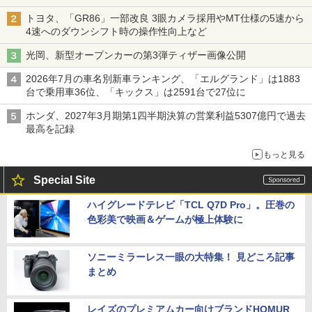
トヨタ、「GR86」一部改良 3眼カメラ採用やMT仕様の5速から
4速へのダウンシフト時の操作性向上など
光岡、新型オープンカーの第3弾ティザー画像公開
2026年7月の車名別新車ランキング、「エルグランド」は1883
台で乗用車36位、「キックス」は2591台で27位に
ホンダ、2027年3月期第1四半期決算の営業利益5307億円で過去
最高を記録
もっと見る
Special Site
ハイグレードテレビ「TCL Q7D Pro」。圧巻の
色彩美で映画＆ゲームが極上体験に
ソニーミラーレス一眼の大特集！ 見どころ記事
まとめ
レイズのプレミアムカー向けブランドHOMUR