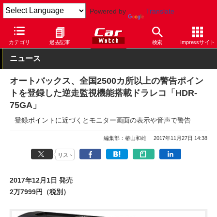
Powered by
Translate
Car Watch
技術
安全
先進安全
カテゴリ
過去記事
検索
Impressサイト
ニュース
オートバックス、全国2500カ所以上の警告ポイン
トを登録した逆走監視機能搭載ドラレコ「HDR-
75GA」
登録ポイントに近づくとモニター画面の表示や音声で警告
編集部：椿山和雄
2017年11月27日 14:38
リスト
2017年12月1日 発売
2万7999円（税別）