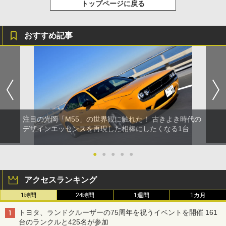
トップページに戻る
おすすめ記事
注目の光岡「M55」の世界観に触れた！ 古きよき時代の
デザインエッセンスを再現した相棒にしたくなる1台
●
●
●
●
●
アクセスランキング
1時間
24時間
1週間
1カ月
トヨタ、ランドクルーザーの75周年を祝うイベントを開催 161
台のランクルと425名が参加