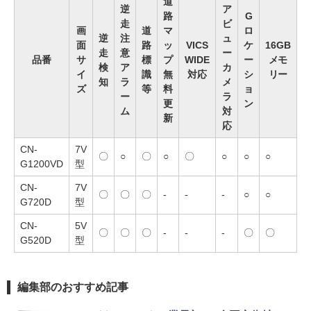
道
逆
ア
路
G
走
ビ
画
道
マ
ロ
逆
注
ュ
面
路
ッ
VICS
ケ
16GB
走
意
ー
品番
サ
標
プ
WIDE
ー
メモ
検
ア
カ
イ
識
無
対応
シ
リー
知
ラ
メ
ズ
等
料
ョ
ー
ラ
更
ン
ム
対
新
応
CN-
7V
〇
○
〇
○
〇
○
○
○
G1200VD
型
CN-
7V
〇
〇
〇
-
-
-
○
○
G720D
型
CN-
5V
〇
〇
〇
-
-
-
〇
〇
G520D
型
編集部のおすすめ記事