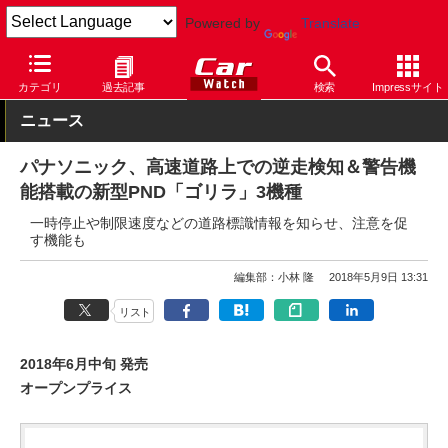
Powered by
Translate
Car Watch
ナビ
パナソニック
ゴリラ
カテゴリ
過去記事
検索
Impressサイト
ニュース
パナソニック、高速道路上での逆走検知＆警告機
能搭載の新型PND「ゴリラ」3機種
一時停止や制限速度などの道路標識情報を知らせ、注意を促
す機能も
編集部：小林 隆
2018年5月9日 13:31
リスト
2018年6月中旬 発売
オープンプライス