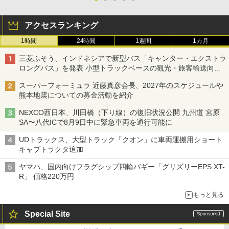
アクセスランキング
1時間
24時間
1週間
1カ月
三菱ふそう、インドネシアで新型バス「キャンター・エクストラ
ロングバス」を発表 小型トラックベースの観光・旅客輸送向け
バス
スーパーフォーミュラ 近藤真彦会長、2027年のスケジュールや
熊本地震についての募金活動を紹介
NEXCO西日本、川田橋（下り線）の復旧状況公開 九州道 宮原
SA〜八代ICで8月9日中に緊急車両を通行可能に
UDトラックス、大型トラック「クオン」に車両運搬用ショート
キャブトラクタ追加
ヤマハ、国内向けフラグシップ四輪バギー「グリズリーEPS XT-
R」 価格220万円
もっと見る
Special Site