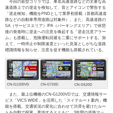
今回の新型ゴリラでは、東名高速道路などの主要な高
速道路上での逆走を検知して、音とアイコンで警告する
「逆走検知」機能をPNDとして業界初搭載（首都高速道
路などの自動車専用道路は対象外）。また、高速道路の
SA（サービスエリア）/PA（パーキングエリア）で休憩
後の発進時に逆走への注意を喚起する「逆走注意アラー
ム」も搭載し、危険運転回避を二重にサポートする。加
えて、一時停止や制限速度といった見落としがちな道路
標識情報を知らせ、注意を促す機能も搭載されている。
CN-G1200VD
CN-G720D
CN-G520D
また、最上位機種のCN-G1200VDでは、交通情報サー
ビス「VICS WIDE」を活用した「スイテルート案内」機
能を搭載。交通状況の変化に合わせて渋滞を避けたルー
トを自動で探索、案内するとともに、3年間の道路マッ