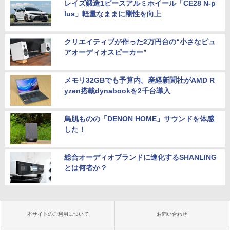
レイズ鍛造1ピースアルミホイール「CE28 N-p
lus」軽量なままに剛性を向上
クリエイティブが作った2万円台の“小さなピュ
アオーディオスピーカー”
メモリ32GBでも予算内。産経新聞社がAMD R
yzen搭載dynabookを2千台導入
鳥肌ものの「DENON HOME」サウンドを体感
した！
総合オーディオブランドに進化するSHANLING
とは何者か？
本サイトのご利用について
お問い合わせ