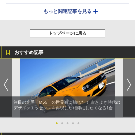
もっと関連記事を見る
トップページに戻る
おすすめ記事
注目の光岡「M55」の世界観に触れた！ 古きよき時代の
デザインエッセンスを再現した相棒にしたくなる1台
●
●
●
●
●