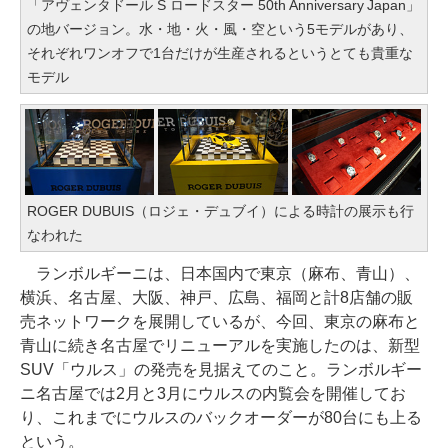
「アヴェンタドール S ロードスター 50th Anniversary Japan」
の地バージョン。水・地・火・風・空という5モデルがあり、
それぞれワンオフで1台だけが生産されるというとても貴重な
モデル
ROGER DUBUIS（ロジェ・デュブイ）による時計の展示も行
なわれた
ランボルギーニは、日本国内で東京（麻布、青山）、
横浜、名古屋、大阪、神戸、広島、福岡と計8店舗の販
売ネットワークを展開しているが、今回、東京の麻布と
青山に続き名古屋でリニューアルを実施したのは、新型
SUV「ウルス」の発売を見据えてのこと。ランボルギー
ニ名古屋では2月と3月にウルスの内覧会を開催してお
り、これまでにウルスのバックオーダーが80台にも上る
という。