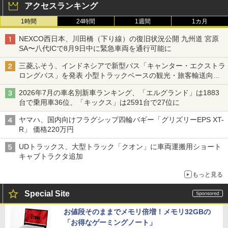
アクセスランキング
1時間
24時間
1週間
1カ月
NEXCO西日本、川田橋（下り線）の復旧状況公開 九州道 宮原
SA〜八代ICで8月9日中に緊急車両を通行可能に
三菱ふそう、インドネシアで新型バス「キャンター・エクストラ
ロングバス」を発表 小型トラックベースの観光・旅客輸送向け
バス
2026年7月の車名別新車ランキング、「エルグランド」は1883
台で乗用車36位、「キックス」は2591台で27位に
ヤマハ、国内向けフラグシップ四輪バギー「グリズリーEPS XT-
R」 価格220万円
UDトラックス、大型トラック「クオン」に車両運搬用ショート
キャブトラクタ追加
もっと見る
Special Site
お値段そのままでメモリ倍増！メモリ32GBの
「お得なゲーミングノート」