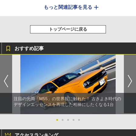
もっと関連記事を見る
トップページに戻る
おすすめ記事
注目の光岡「M55」の世界観に触れた！ 古きよき時代の
デザインエッセンスを再現した相棒にしたくなる1台
●
●
●
●
●
アクセスランキング