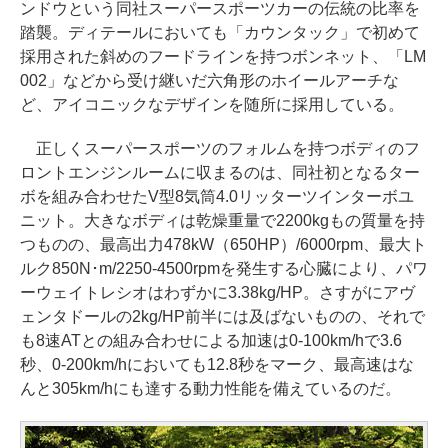
ンドウという同社スーパースポーツカーの伝統の比率を
踏襲。ディテールにおいても「カウンタック」で初めて
採用された斜めのフードラインを持つボンネット、「LM
002」などから受け継いだ六角形のホイールアーチな
ど、アイコニックなデザインを随所に採用している。
正しくスーパースポーツのフォルムを持つボディのフ
ロントエンジンルームに収まるのは、同社初となるター
ボを組み合わせたV型8気筒4.0リッターツインターボユ
ニット。大きなボディは乾燥重量で2200kgもの質量を持
つものの、最高出力478kW（650HP）/6000rpm、最大ト
ルク850N･m/2250-4500rpmを発生する心臓により、パワ
ーウェイトレシオはわずかに3.38kg/HP。さすがにアヴ
ェンタドールの2kg/HP前半には及ばないものの、それで
も8速ATとの組み合わせによる加速は0-100km/hで3.6
秒、0-200km/hにおいても12.8秒をマーク、最高速はな
んと305km/hにも達する動力性能を備えているのだ。