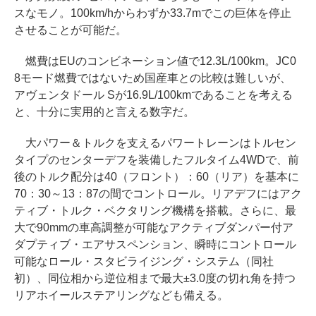
スなモノ。100km/hからわずか33.7mでこの巨体を停止
させることが可能だ。
燃費はEUのコンビネーション値で12.3L/100km。JC0
8モード燃費ではないため国産車との比較は難しいが、
アヴェンタドール Sが16.9L/100kmであることを考える
と、十分に実用的と言える数字だ。
大パワー＆トルクを支えるパワートレーンはトルセン
タイプのセンターデフを装備したフルタイム4WDで、前
後のトルク配分は40（フロント）：60（リア）を基本に
70：30～13：87の間でコントロール。リアデフにはアク
ティブ・トルク・ベクタリング機構を搭載。さらに、最
大で90mmの車高調整が可能なアクティブダンパー付ア
ダプティブ・エアサスペンション、瞬時にコントロール
可能なロール・スタビライジング・システム（同社
初）、同位相から逆位相まで最大±3.0度の切れ角を持つ
リアホイールステアリングなども備える。