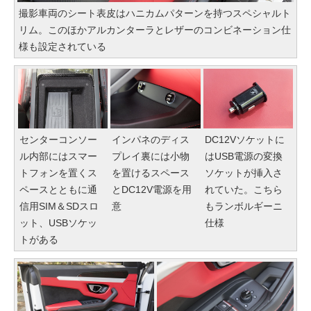
撮影車両のシート表皮はハニカムパターンを持つスペシャルト
リム。このほかアルカンターラとレザーのコンビネーション仕
様も設定されている
センターコンソー
インパネのディス
DC12Vソケットに
ル内部にはスマー
プレイ裏には小物
はUSB電源の変換
トフォンを置くス
を置けるスペース
ソケットが挿入さ
ペースとともに通
とDC12V電源を用
れていた。こちら
信用SIM＆SDスロ
意
もランボルギーニ
ット、USBソケッ
仕様
トがある