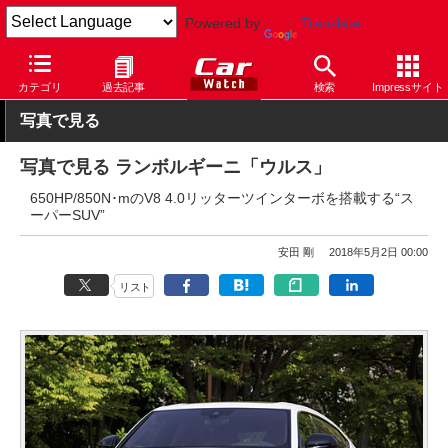
Powered by
Translate
Car Watch
自動車
ランボルギーニ
ウルス
カテゴリ
過去記事
検索
Impressサイト
写真で見る
写真で見る ランボルギーニ「ウルス」
650HP/850N･mのV8 4.0リッターツインターボを搭載する“ス
ーパーSUV”
安田 剛
2018年5月2日 00:00
リスト