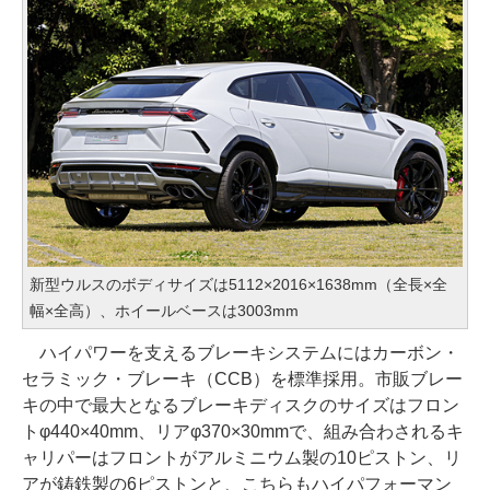
新型ウルスのボディサイズは5112×2016×1638mm（全長×全
幅×全高）、ホイールベースは3003mm
ハイパワーを支えるブレーキシステムにはカーボン・
セラミック・ブレーキ（CCB）を標準採用。市販ブレー
キの中で最大となるブレーキディスクのサイズはフロン
トφ440×40mm、リアφ370×30mmで、組み合わされるキ
ャリパーはフロントがアルミニウム製の10ピストン、リ
アが鋳鉄製の6ピストンと、こちらもハイパフォーマン