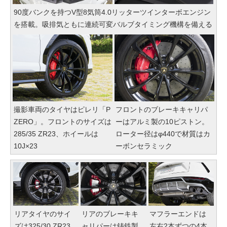
90度バンクを持つV型8気筒4.0リッターツインターボエンジン
を搭載。吸排気ともに連続可変バルブタイミング機構を備える
撮影車両のタイヤはピレリ「P
フロントのブレーキキャリパ
ZERO」。フロントのサイズは
ーはアルミ製の10ピストン。
285/35 ZR23、ホイールは
ローター径はφ440で材質はカ
10J×23
ーボンセラミック
リアタイヤのサイ
リアのブレーキキ
マフラーエンドは
ズは325/30 ZR23
ャリパーは鋳鉄製
左右2本ずつの4本