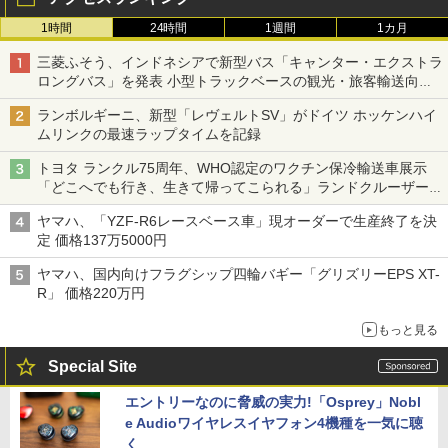
1時間
24時間
1週間
1カ月
三菱ふそう、インドネシアで新型バス「キャンター・エクストラ
ロングバス」を発表 小型トラックベースの観光・旅客輸送向け
バス
ランボルギーニ、新型「レヴェルトSV」がドイツ ホッケンハイ
ムリンクの最速ラップタイムを記録
トヨタ ランクル75周年、WHO認定のワクチン保冷輸送車展示
「どこへでも行き、生きて帰ってこられる」ランドクルーザーで
命をつなぐ
ヤマハ、「YZF-R6レースベース車」現オーダーで生産終了を決
定 価格137万5000円
ヤマハ、国内向けフラグシップ四輪バギー「グリズリーEPS XT-
R」 価格220万円
もっと見る
Special Site
エントリーなのに脅威の実力!「Osprey」Nobl
e Audioワイヤレスイヤフォン4機種を一気に聴
く