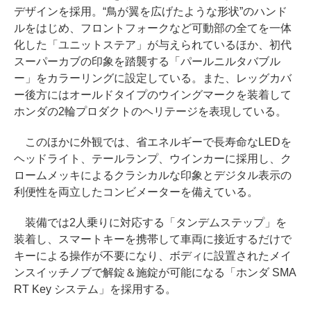
デザインを採用。“鳥が翼を広げたような形状”のハンド
ルをはじめ、フロントフォークなど可動部の全てを一体
化した「ユニットステア」が与えられているほか、初代
スーパーカブの印象を踏襲する「パールニルタバブル
ー」をカラーリングに設定している。また、レッグカバ
ー後方にはオールドタイプのウイングマークを装着して
ホンダの2輪プロダクトのヘリテージを表現している。
このほかに外観では、省エネルギーで長寿命なLEDを
ヘッドライト、テールランプ、ウインカーに採用し、ク
ロームメッキによるクラシカルな印象とデジタル表示の
利便性を両立したコンビメーターを備えている。
装備では2人乗りに対応する「タンデムステップ」を
装着し、スマートキーを携帯して車両に接近するだけで
キーによる操作が不要になり、ボディに設置されたメイ
ンスイッチノブで解錠＆施錠が可能になる「ホンダ SMA
RT Key システム」を採用する。