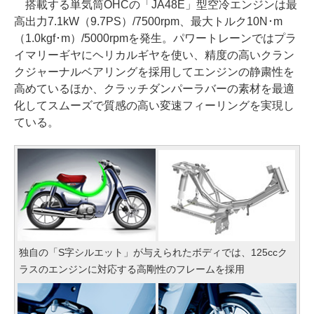
搭載する単気筒OHCの「JA48E」型空冷エンジンは最
高出力7.1kW（9.7PS）/7500rpm、最大トルク10N･m
（1.0kgf･m）/5000rpmを発生。パワートレーンではプラ
イマリーギヤにヘリカルギヤを使い、精度の高いクラン
クジャーナルベアリングを採用してエンジンの静粛性を
高めているほか、クラッチダンパーラバーの素材を最適
化してスムーズで質感の高い変速フィーリングを実現し
ている。
独自の「S字シルエット」が与えられたボディでは、125ccク
ラスのエンジンに対応する高剛性のフレームを採用