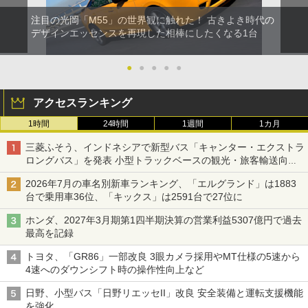
注目の光岡「M55」の世界観に触れた！ 古きよき時代の
デザインエッセンスを再現した相棒にしたくなる1台
●
●
●
●
●
アクセスランキング
1時間
24時間
1週間
1カ月
三菱ふそう、インドネシアで新型バス「キャンター・エクストラ
ロングバス」を発表 小型トラックベースの観光・旅客輸送向け
バス
2026年7月の車名別新車ランキング、「エルグランド」は1883
台で乗用車36位、「キックス」は2591台で27位に
ホンダ、2027年3月期第1四半期決算の営業利益5307億円で過去
最高を記録
トヨタ、「GR86」一部改良 3眼カメラ採用やMT仕様の5速から
4速へのダウンシフト時の操作性向上など
日野、小型バス「日野リエッセII」改良 安全装備と運転支援機能
を強化