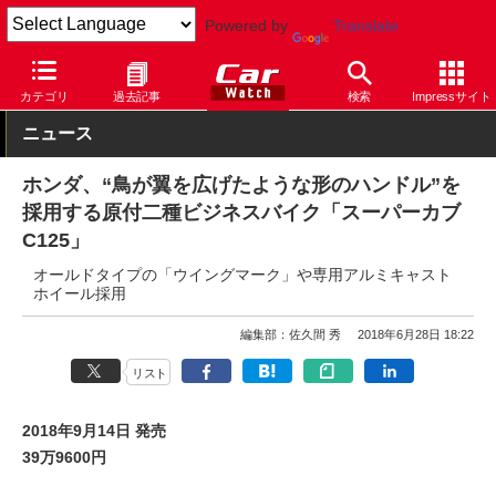
Powered by
Translate
Car Watch
モーターサイクル
ホンダ
カテゴリ
過去記事
検索
Impressサイト
ニュース
ホンダ、“鳥が翼を広げたような形のハンドル”を
採用する原付二種ビジネスバイク「スーパーカブ
C125」
オールドタイプの「ウイングマーク」や専用アルミキャスト
ホイール採用
編集部：佐久間 秀
2018年6月28日 18:22
リスト
2018年9月14日 発売
39万9600円