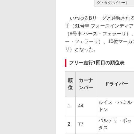
グ・タグホイヤー）
いわゆるBリーグと通称される
手（31号車 フォースインディ
（8号車 ハース・フェラーリ）
ー・フェラーリ）、10位マーカ
リ）となった。
フリー走行1回目の順位表
順
カーナ
ドライバー
位
ンバー
ルイス・ハミル
1
44
トン
バルテリ・ボッ
2
77
タス