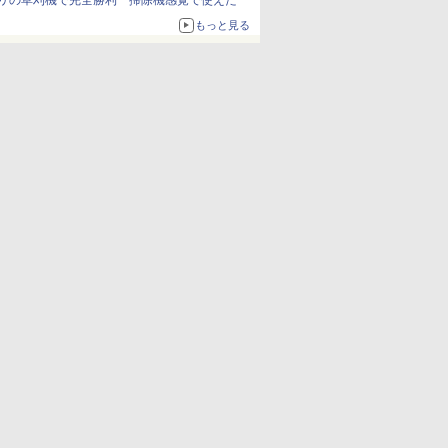
リの草刈機で完全勝利 掃除機感覚で使えた
もっと見る