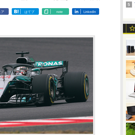
ェア
はてブ
note
LinkedIn