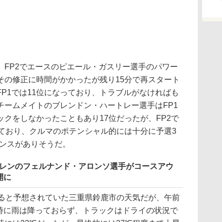
FP2でエースのピエール・ガスリー選手のパワー
その修正に時間がかかったが残り15分で再スタート
、FP1では11位になっており、トラブルがなければも
チームメイトのブレンドン・ハートレー選手はFP1
クをしなかったこともあり17位だったが、FP2で
しており、クルマのポテンシャル的には十分に予選3
マンスがありそうだ。
ーレンのフェルナンド・アロンソ選手がコースアウ
開に
ると予想されていた三重県鈴鹿市の天気だが、午前
ト時に雨は降っておらず、トラックはドライの状況で