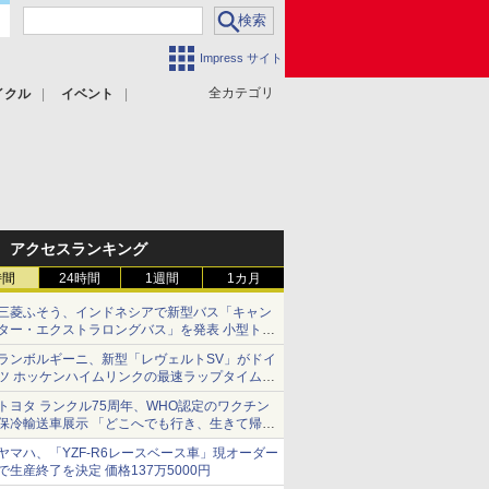
Impress サイト
全カテゴリ
イクル
イベント
アクセスランキング
時間
24時間
1週間
1カ月
三菱ふそう、インドネシアで新型バス「キャン
ター・エクストラロングバス」を発表 小型トラ
ックベースの観光・旅客輸送向けバス
ランボルギーニ、新型「レヴェルトSV」がドイ
ツ ホッケンハイムリンクの最速ラップタイムを
記録
トヨタ ランクル75周年、WHO認定のワクチン
保冷輸送車展示 「どこへでも行き、生きて帰っ
てこられる」ランドクルーザーで命をつなぐ
ヤマハ、「YZF-R6レースベース車」現オーダー
で生産終了を決定 価格137万5000円