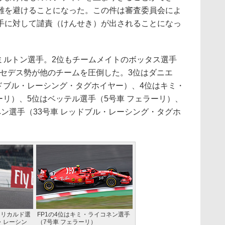
難を避けることになった。この件は審査委員会によ
手に対して譴責（けんせき）が出されることになっ
ミルトン選手。2位もチームメイトのボッタス選手
ルセデス勢が他のチームを圧倒した。3位はダニエ
ドブル・レーシング・タグホイヤー）、4位はキミ・
ーリ）、5位はベッテル選手（5号車 フェラーリ）、
ン選手（33号車 レッドブル・レーシング・タグホ
・リカルド選
FP1の4位はキミ・ライコネン選手
・レーシン
（7号車 フェラーリ）