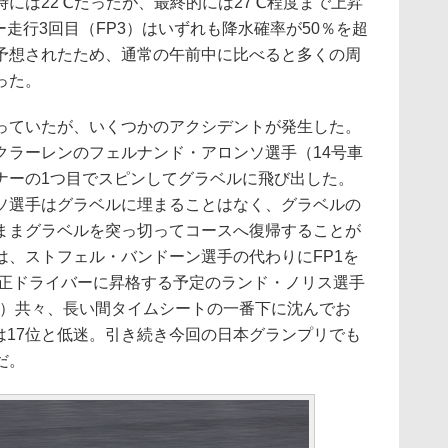
には22℃だったが、最終的には27℃程度まで上昇
ー走行3回目（FP3）はいずれも降水確率が50％を超
予想されたため、通常の午前中に比べると多くの周
った。
ていたが、いくつかのアクシデントが発生した。
クラーレンのフェルナンド・アロンソ選手（14号車
ナーの1つ目でスピンしてグラベルに飛び出した。
ソ選手はグラベルに埋まることはなく、グラベルの
ままグラベルを突っ切ってコースへ復帰することが
は、ストフェル・バンドーン選手の代わりにFP1を
の正ドライバーに昇格する予定のランド・ノリス選手
ー）共々、長い間タイムシートの一番下に沈んでお
P2は17位と低迷。引き続き今回の日本グランプリでも
だ。