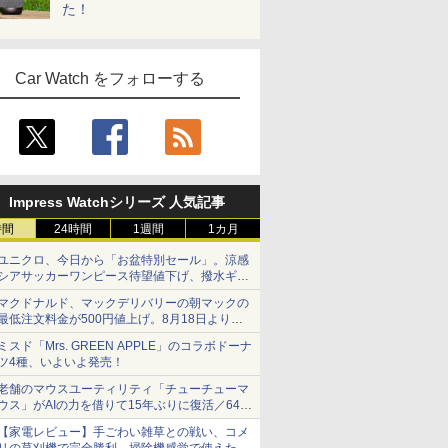
た！
Car Watch をフォローする
Impress Watchシリーズ 人気記事
時間
24時間
1週間
1カ月
ユニクロ、今日から「お盆特別セール」。涼感
シアサッカーワンピース待望値下げ、撥水ギア
ショーツは1990円に
マクドナルド、マックデリバリーの朝マックの
最低注文料金が500円値上げ。8月18日より
1,500円から受付
ミスド「Mrs. GREEN APPLE」のコラボドーナ
ツ4種、いよいよ発売！
老舗のマウスユーティリティ「チューチューマ
ウス」がAIの力を借りて15年ぶりに復活／64bit
化、Windows 10/11、「Chrome」も走り回
【家電レビュー】手ごわい雑草との戦い、コメ
る。復活記念で2026年末まで500円