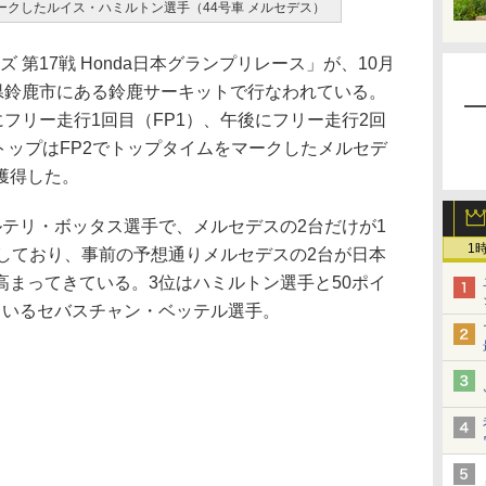
マークしたルイス・ハミルトン選手（44号車 メルセデス）
リーズ 第17戦 Honda日本グランプリレース」が、10月
重県鈴鹿市にある鈴鹿サーキットで行なわれている。
にフリー走行1回目（FP1）、午後にフリー走行2回
トップはFP2でトップタイムをマークしたメルセデ
獲得した。
テリ・ボッタス選手で、メルセデスの2台だけが1
1
示しており、事前の予想通りメルセデスの2台が日本
高まってきている。3位はハミルトン選手と50ポイ
ているセバスチャン・ベッテル選手。