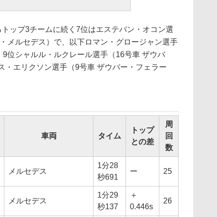
トップ3チームに続く7位はエステバン・オコン選
ア・メルセデス）で、以下ロマン・グロージャン選手
、9位シャルル・ルクレール選手（16号車 ザウバ
ス・エリクソン選手（9号車 ザウバー・フェラー
周
トップ
車両
タイム
回
との差
数
1分28
メルセデス
ー
25
秒691
1分29
＋
メルセデス
26
秒137
0.446s