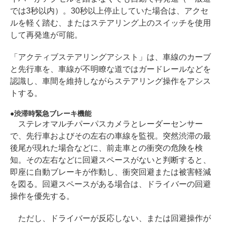
では3秒以内）。30秒以上停止していた場合は、アクセ
ルを軽く踏む、またはステアリング上のスイッチを使用
して再発進が可能。
「アクティブステアリングアシスト」は、車線のカーブ
と先行車を、車線が不明瞭な道ではガードレールなどを
認識し、車間を維持しながらステアリング操作をアシス
トする。
渋滞時緊急ブレーキ機能
ステレオマルチパーパスカメラとレーダーセンサー
で、先行車およびその左右の車線を監視。突然渋滞の最
後尾が現れた場合などに、前走車との衝突の危険を検
知。その左右などに回避スペースがないと判断すると、
即座に自動ブレーキが作動し、衝突回避または被害軽減
を図る。回避スペースがある場合は、ドライバーの回避
操作を優先する。
ただし、ドライバーが反応しない、または回避操作が