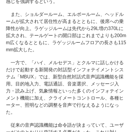
感じを強調するという。
また、ショルダールーム、エルボールーム、ヘッドル
ームが拡大されて居住性が高まるとともに、後席への乗
降性が向上。ラゲッジルームは先代から29L増の370Lに
拡大され、テールゲートの開口部はこれまでよりも200m
m広くなるとともに、ラゲッジルームフロアの長さも115
mm拡大した。
一方で、「ハイ、メルセデス」とクルマに話しかける
だけで起動する新開発の対話型インフォテイメントシス
テム「MBUX」では、新型自然対話式音声認識機能を採
用。目的地入力、電話通話、音楽選択、メッセージ入
力・読み上げ、気象情報といった多くのインフォテイン
メント機能に加え、クライメートコントロール、各種ヒ
ーター、照明などの調整を音声で行なえるようになっ
た。
従来の音声認識機能は命令語が決まっていて、ユーザ