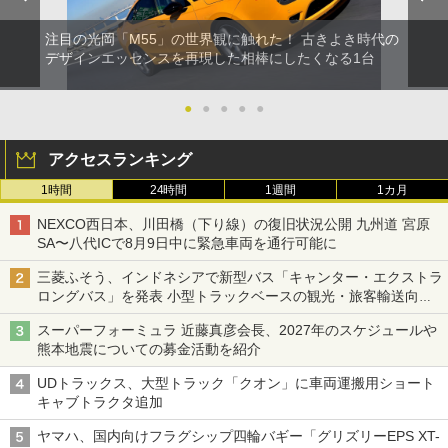
注目の光岡「M55」の世界観に触れた！ 古きよき時代の
デザインエッセンスを再現した相棒にしたくなる1台
●
●
●
●
●
アクセスランキング
1時間
24時間
1週間
1カ月
NEXCO西日本、川田橋（下り線）の復旧状況公開 九州道 宮原
SA〜八代ICで8月9日中に緊急車両を通行可能に
三菱ふそう、インドネシアで新型バス「キャンター・エクストラ
ロングバス」を発表 小型トラックベースの観光・旅客輸送向け
バス
スーパーフォーミュラ 近藤真彦会長、2027年のスケジュールや
熊本地震についての募金活動を紹介
UDトラックス、大型トラック「クオン」に車両運搬用ショート
キャブトラクタ追加
ヤマハ、国内向けフラグシップ四輪バギー「グリズリーEPS XT-