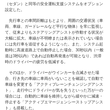
（セダン）と同等の安全運転支援システムをオプション
設定した。
先行車との車間距離はもとより、周囲の交通状況（車
両、車線、ガードレールなど平行な物体）を常に監視し
て、従来よりもステアリングアシストが作動する状況が
大幅に拡大。車線が不明瞭または表示されていない場合
には先行車を追従するようになった。また、システム起
動時に高速道路上で自動停止した場合、30秒以内（一般
道は3秒以内）であれば自動再発進が可能となり、渋滞
時のドライバーの疲労を低減する。
そのほか、ドライバーがウインカーを点滅させた場
合、行き先の車線に車両がいないことを確認して自動で
車線を変更する「アクティブレーンチェンジングアシス
ト」、走行中にドライバーが気を失うといった万が一の
場合には、自動的に車線を維持しながら緩やかに減速・
停止する「アクティブエマージェンシーストップアシス
ト」も搭載した。