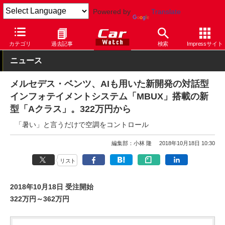
Powered by
Translate
Car Watch
自動車
メルセデス・ベンツ
A
カテゴリ
過去記事
検索
Impressサイト
ニュース
メルセデス・ベンツ、AIも用いた新開発の対話型
インフォテイメントシステム「MBUX」搭載の新
型「Aクラス」。322万円から
「暑い」と言うだけで空調をコントロール
編集部：小林 隆
2018年10月18日 10:30
リスト
2018年10月18日 受注開始
322万円～362万円