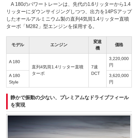
A 180のパワートレーンは、先代の1.6リッターから1.4
リッターにダウンサイジングしつつ、出力を14PSアップ
したオールアルミニウム製の直列4気筒1.4リッター直噴
ターボ「M282」型エンジンを採用する。
変速
モデル
エンジン
価格
機
3,220,000
A 180
円
直列4気筒1.4リッター直噴
7速
ターボ
DCT
A 180
3,620,000
Style
円
静かで振動の少ない、プレミアムなドライブフィール
を実現