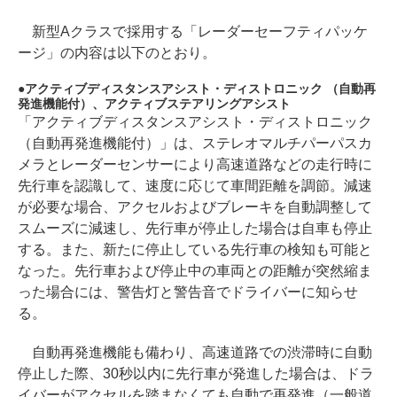
新型Aクラスで採用する「レーダーセーフティパッケ
ージ」の内容は以下のとおり。
アクティブディスタンスアシスト・ディストロニック （自動再
発進機能付）、アクティブステアリングアシスト
「アクティブディスタンスアシスト・ディストロニック
（自動再発進機能付）」は、ステレオマルチパーパスカ
メラとレーダーセンサーにより高速道路などの走行時に
先行車を認識して、速度に応じて車間距離を調節。減速
が必要な場合、アクセルおよびブレーキを自動調整して
スムーズに減速し、先行車が停止した場合は自車も停止
する。また、新たに停止している先行車の検知も可能と
なった。先行車および停止中の車両との距離が突然縮ま
った場合には、警告灯と警告音でドライバーに知らせ
る。
自動再発進機能も備わり、高速道路での渋滞時に自動
停止した際、30秒以内に先行車が発進した場合は、ドラ
イバーがアクセルを踏まなくても自動で再発進（一般道