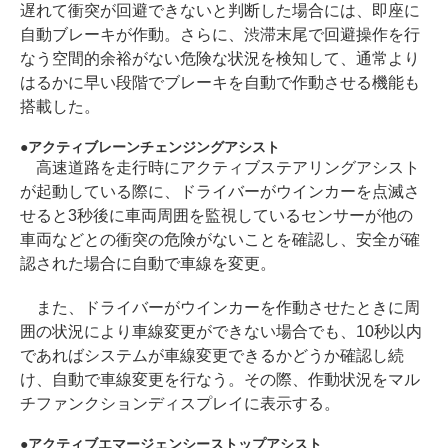
遅れて衝突が回避できないと判断した場合には、即座に
自動ブレーキが作動。さらに、渋滞末尾で回避操作を行
なう空間的余裕がない危険な状況を検知して、通常より
はるかに早い段階でブレーキを自動で作動させる機能も
搭載した。
アクティブレーンチェンジングアシスト
高速道路を走行時にアクティブステアリングアシスト
が起動している際に、ドライバーがウインカーを点滅さ
せると3秒後に車両周囲を監視しているセンサーが他の
車両などとの衝突の危険がないことを確認し、安全が確
認された場合に自動で車線を変更。
また、ドライバーがウインカーを作動させたときに周
囲の状況により車線変更ができない場合でも、10秒以内
であればシステムが車線変更できるかどうか確認し続
け、自動で車線変更を行なう。その際、作動状況をマル
チファンクションディスプレイに表示する。
アクティブエマージェンシーストップアシスト