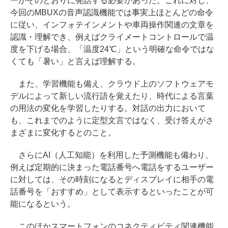
ーがそのとおりに発話する必要があった。これに対し、
今回のMBUXの音声認識機能では事実上ほとんどの命令
に従い、インフォテインメントや車両操作関連の文章を
認識・理解でき、例えばクライメートコントロールで温
度を下げる場合、「温度24℃」という明確な命令ではな
くても「暑い」と言えば理解する。
また、学習機能も備え、クラウド上のソフトウェアモ
デルによって新しい流行語を覚えたり、時代による言葉
の用法の変化を学習したりする。対話の出力において
も、これまでのように定型文言ではなく、受け答えがさ
まざまに変化するとのこと。
さらにAI（人工知能）を利用した予測機能も備わり、
例えば定期的に決まった電話番号へ電話をするユーザー
に対しては、その時刻になるとディスプレイに相手の電
話番号を「おすすめ」として表示するといったことが可
能になるという。
このほかスマートフォンのコネクティビティ関連機能