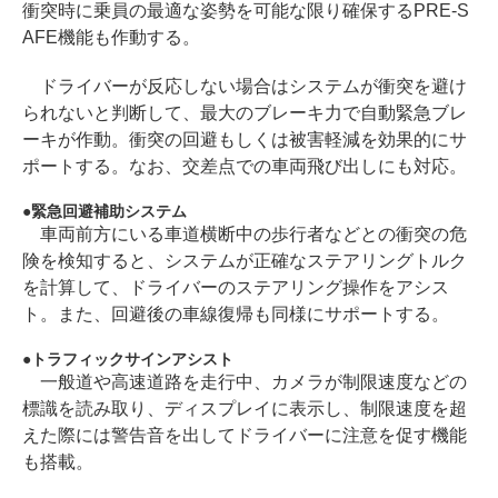
衝突時に乗員の最適な姿勢を可能な限り確保するPRE-S
AFE機能も作動する。
ドライバーが反応しない場合はシステムが衝突を避け
られないと判断して、最大のブレーキ力で自動緊急ブレ
ーキが作動。衝突の回避もしくは被害軽減を効果的にサ
ポートする。なお、交差点での車両飛び出しにも対応。
緊急回避補助システム
車両前方にいる車道横断中の歩行者などとの衝突の危
険を検知すると、システムが正確なステアリングトルク
を計算して、ドライバーのステアリング操作をアシス
ト。また、回避後の車線復帰も同様にサポートする。
トラフィックサインアシスト
一般道や高速道路を走行中、カメラが制限速度などの
標識を読み取り、ディスプレイに表示し、制限速度を超
えた際には警告音を出してドライバーに注意を促す機能
も搭載。