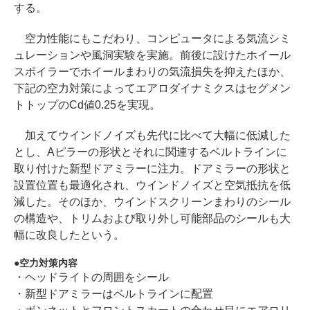
する。
空力性能にもこだわり、コンピュータによる気流シミ
ュレーションや風洞実験を実施。前後に設けたホイール
スポイラーでホイールまわりの気流損失を抑えたほか、
下記の空力対策によってエアロダイナミクスはセグメン
トトップのCd値0.25を実現。
加えてウインドノイズも先代に比べて大幅に低減した
とし、Aピラーの形状とそれに関連するベルトラインに
取り付けた新型ドアミラーに注力。ドアミラーの形状と
設置位置も最適化され、ウインドノイズと空気抵抗を低
減した。そのほか、ウインドスクリーンまわりのシール
の構造や、トリムおよび取り外し可能部品のシールも大
幅に改良したという。
空力対策内容
・ヘッドライトの周囲をシール
・新型ドアミラーはベルトラインに配置