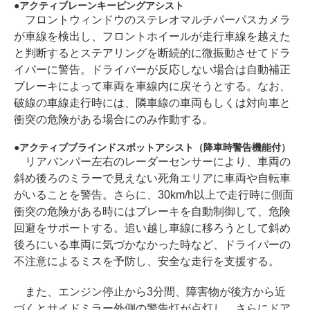
アクティブレーンキーピングアシスト
フロントウィンドウのステレオマルチパーパスカメラ
が車線を検出し、フロントホイールが走行車線を越えた
と判断するとステアリングを断続的に微振動させてドラ
イバーに警告。ドライバーが反応しない場合は自動補正
ブレーキによって車両を車線内に戻そうとする。なお、
破線の車線走行時には、隣車線の車両もしくは対向車と
衝突の危険がある場合にのみ作動する。
アクティブブラインドスポットアシスト（降車時警告機能付）
リアバンパー左右のレーダーセンサーにより、車両の
斜め後ろのミラーで見えない死角エリアに車両や自転車
がいることを警告。さらに、30km/h以上で走行時に側面
衝突の危険がある時にはブレーキを自動制御して、危険
回避をサポートする。追い越し車線に移ろうとして斜め
後ろにいる車両に気づかなかった時など、ドライバーの
不注意によるミスを予防し、安全な走行を支援する。
また、エンジン停止から3分間、障害物が後方から近
づくとサイドミラー外側の警告灯が点灯し、さらにドア