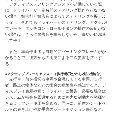
アクティブステアリングアシストが起動している際
に、ドライバーが一定時間ステアリング操作を行なわな
い場合、警告灯と警告音によってステアリングを握るよ
う促し、それでもドライバーがステアリング、アクセル/
ブレーキ、タッチコントロールボタンの操作の反応がな
い場合は、さらに警告音を鳴らしながら、緩やかに減速
して停止。
また、車両停止後は自動的にパーキングブレーキがか
かることで、後方からの衝突による二次災害を防止す
る。
アクティブブレーキアシスト（歩行者/飛び出し検知機能付）
先行車、前を横切る車両や合流してくる車両、歩行
者、路上の物体などとの衝突の危険性を感知すると、デ
ィスプレイ表示や音でドライバーに警告。必要な場合は
システムが衝突を回避するために強力な制動力を発揮で
きるようブレーキ圧を高める。同時に、前席のシートベ
ルトの巻き上げや助手席のシートポジション修正など、