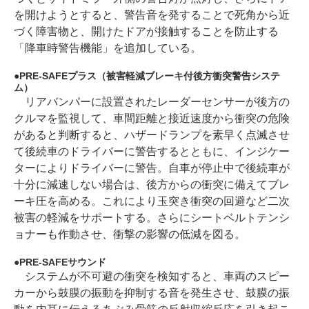
を開けようとすると、警告音を発することで死角から近
づく障害物と、開けたドアが接触することを防止する
「降車時警告機能」を追加している。
PRE-SAFEプラス（被害軽減ブレーキ付後方衝突警告システ
ム）
リアバンパーに設置されたレーダーセンサーが後方の
クルマを監視して、車間距離と接近速度から衝突の危険
があると判断すると、ハザードランプを素早く点滅させ
て後続車のドライバーに警告するとともに、インジケー
ターによりドライバーに警告。自車が停止中で後続車が
十分に減速しない場合は、後方からの衝突に備えてブレ
ーキ圧を高める。これにより玉突き衝突の回避など二次
被害の軽減をサポートする。さらにシートベルトテンシ
ョナーも作動させ、衝撃の影響の低減を図る。
PRE-SAFEサウンド
システムが不可避の衝突を検知すると、車両のスピー
カーから鼓膜の振動を抑制する音を発生させ、鼓膜の振