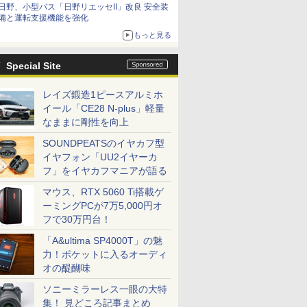
日野、小型バス「日野リエッセII」改良 安全装
備と運転支援機能を強化
もっと見る
Special Site
レイズ鍛造1ピースアルミホ
イール「CE28 N-plus」軽量
なままに剛性を向上
SOUNDPEATSのイヤカフ型
イヤフォン「UU2イヤーカ
フ」をイヤカフマニアが語る
マウス、RTX 5060 Ti搭載ゲ
ーミングPCが7万5,000円オ
フで30万円台！
「A&ultima SP4000T」の魅
力！ポケットに入るオーディ
オの醍醐味
ソニーミラーレス一眼の大特
集！ 見どころ記事まとめ