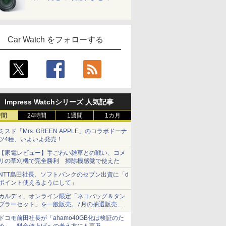
Car Watch をフォローする
Impress Watchシリーズ 人気記事
時間
24時間
1週間
1カ月
ミスド「Mrs. GREEN APPLE」のコラボドーナ
ツ4種、いよいよ発売！
【家電レビュー】手ごわい雑草との戦い、コメ
リの草刈機で完全勝利 掃除機感覚で使えた
NTT島田社長、ソフトバンクのセブン出資に「d
ポイント使えるようにして」
カルディ、オンライン限定「ネコバッグ＆タン
ブラーセット」を一般販売。7月の抽選販売の
当選無効分
ドコモ前田社長が「ahamo40GB化は検証のた