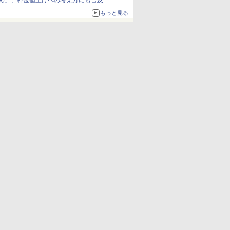
め」、料金値上げへの考え方にも言及
もっと見る