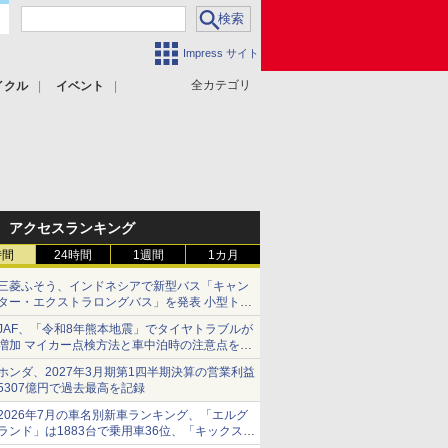
Impress サイト
全カテゴリ
イクル
イベント
アクセスランキング
時間
24時間
1週間
1カ月
三菱ふそう、インドネシアで新型バス「キャン
ター・エクストラロングバス」を発表 小型トラ
ックベースの観光・旅客輸送向けバス
JAF、「令和8年熊本地震」でタイヤトラブルが
増加 マイカー点検方法と車中泊時の注意点を呼
びかけ
ホンダ、2027年3月期第1四半期決算の営業利益
5307億円で過去最高を記録
2026年7月の車名別新車ランキング、「エルグ
ランド」は1883台で乗用車36位、「キックス」
は2591台で27位に