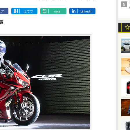
ェア
はてブ
note
LinkedIn
表