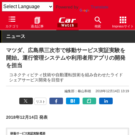
Powered by
Translate
Car Watch
自動車
マツダ
カテゴリ
過去記事
検索
Impressサイト
ニュース
マツダ、広島県三次市で移動サービス実証実験を
開始。運行管理システムや利用者用アプリの開発
を担当
コネクティビティ技術や自動運転技術を組み合わせたライド
シェアサービス開発を目指す
編集部：椿山和雄
2018年12月14日 13:19
リスト
2018年12月14日 発表