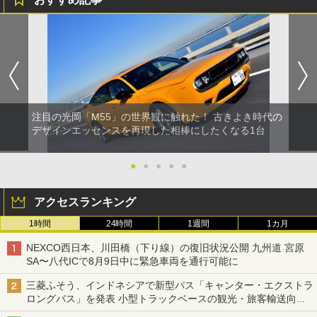
注目の光岡「M55」の世界観に触れた！ 古きよき時代の
デザインエッセンスを再現した相棒にしたくなる1台
●
●
●
●
●
アクセスランキング
1時間
24時間
1週間
1カ月
NEXCO西日本、川田橋（下り線）の復旧状況公開 九州道 宮原
SA〜八代ICで8月9日中に緊急車両を通行可能に
三菱ふそう、インドネシアで新型バス「キャンター・エクストラ
ロングバス」を発表 小型トラックベースの観光・旅客輸送向け
バス