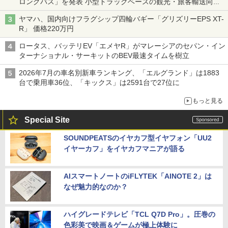
ロングバス」を発表 小型トラックベースの観光・旅客輸送向け
バス
ヤマハ、国内向けフラグシップ四輪バギー「グリズリーEPS XT-
R」 価格220万円
ロータス、バッテリEV「エメヤR」がマレーシアのセパン・イン
ターナショナル・サーキットのBEV最速タイムを樹立
2026年7月の車名別新車ランキング、「エルグランド」は1883
台で乗用車36位、「キックス」は2591台で27位に
もっと見る
Special Site
SOUNDPEATSのイヤカフ型イヤフォン「UU2
イヤーカフ」をイヤカフマニアが語る
AIスマートノートのiFLYTEK「AINOTE 2」は
なぜ魅力的なのか？
ハイグレードテレビ「TCL Q7D Pro」。圧巻の
色彩美で映画＆ゲームが極上体験に