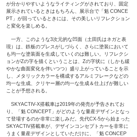
が分かりやすいようなライティングがされており、固定
展示されているときはもちろん、展示台で「魁 CONCE
PT」が回っているときには、その美しいリフレクション
と変化を楽しめる。
一方、このような3次元的な凹面（土田氏はネガと表
現）は、鉄板のプレスがしづらく、さらに塗装において
も均一な塗装面を生成していくのは難しい。リフレクシ
ョンがZの字を描くということは、Zの字状に（しかも緩
やかな曲面変化を伴いつつ）盛り上がっていることを示
し、メタリックカラーを構成するアルミフレークなどの
均一な生成、クリヤー層の均一な生成＆仕上げが難しい
ことが予想される。
SKYACTIV-X搭載車は2019年の発売が予告されてお
り、「魁 CONCEPT」がどのような量産デザインとなっ
て登場するのか非常に楽しみだ。先代CX-5から始まった
SKYACTIV搭載車が、デザインコンセプトカーを非常に
うまく量産デザインとしていただけに、「魁 CONCEP