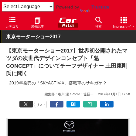
Powered by
Translate
Car Watch
自動車
マツダ
コンセプトカー
カテゴリ
過去記事
検索
Impressサイト
東京モーターショー2017
【東京モーターショー2017】世界初公開されたマ
ツダの次世代デザインコンセプト「魁
CONCEPT」についてチーフデザイナー 土田康剛
氏に聞く
2019年発売の「SKYACTIV-X」搭載車のサキガケ？
編集部：谷川 潔
Photo：堤晋一
2017年11月1日 17:58
リスト