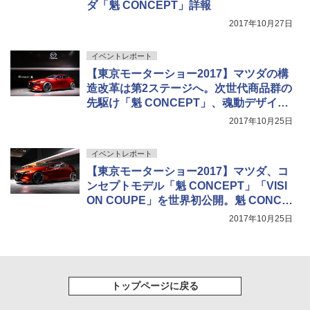
ダ「魁 CONCEPT」詳報
2017年10月27日
イベントレポート
【東京モーターショー2017】マツダの構
造改革は第2ステージへ。次世代商品群の
先駆け「魁 CONCEPT」、魂動デザイン
を深化させた「VISION COUPE」初公開
2017年10月25日
イベントレポート
【東京モーターショー2017】マツダ、コ
ンセプトモデル「魁 CONCEPT」「VISI
ON COUPE」を世界初公開。魁 CONCE
PTはSKYACTIV-Xを採用
2017年10月25日
トップページに戻る