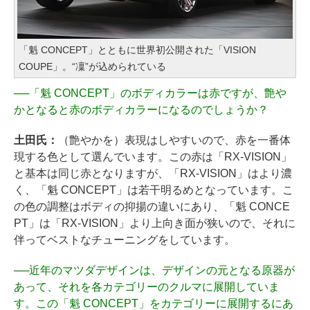
「魁 CONCEPT」とともに世界初公開された「VISION
COUPE」。“凜”が込められている
──
「魁 CONCEPT」のボディカラーは赤ですが、艶や
かとなると赤のボディカラーになるのでしょうか？
土田氏：
（艶やかを）表現はしやすいので、赤を一番体
現する色として選んでいます。この赤は「RX-VISION」
と基本は同じ赤となりますが、「RX-VISION」はより濃
く、「魁 CONCEPT」は若干明るめとなっています。こ
の色の調整はボディの抑揚の違いにあり、「魁 CONCE
PT」は「RX-VISION」より上向き面が狭いので、それに
伴ってベストなチューニングをしています。
──
近年のマツダデザインは、デザインの元となる原器が
あって、それを各カテゴリーのクルマに展開していま
す。この「魁 CONCEPT」をカテゴリーに展開するにあ