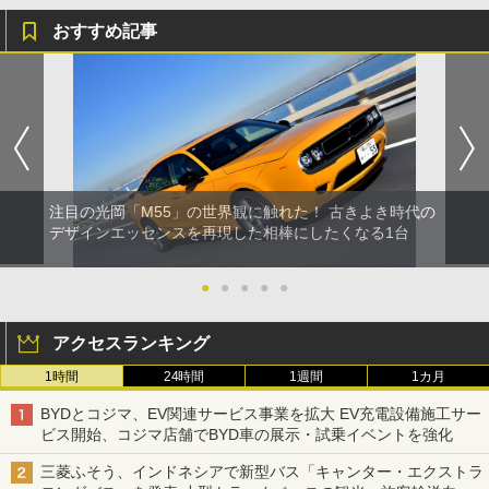
おすすめ記事
注目の光岡「M55」の世界観に触れた！ 古きよき時代の
デザインエッセンスを再現した相棒にしたくなる1台
●
●
●
●
●
アクセスランキング
1時間
24時間
1週間
1カ月
BYDとコジマ、EV関連サービス事業を拡大 EV充電設備施工サー
ビス開始、コジマ店舗でBYD車の展示・試乗イベントを強化
三菱ふそう、インドネシアで新型バス「キャンター・エクストラ