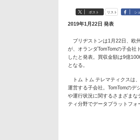
ポスト
リスト
シ
2019年1月22日 発表
ブリヂストンは1月22日、欧州子会社B
が、オランダTomTomの子会
したと発表。買収金額は9億100
となる。
トム トム テレマティクスは、
運営する子会社。TomTomの
や運行状況に関するさまざまな
ティ分野でデータプラットフォ