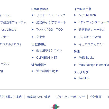
Rittor Music
イカロス出版
dフォーラム
リットーミュージック
AIRLINEweb
ップ担当者フォーラム
楽器探そう!デジマート
Jディフェンスニュー
ness Library
TシャツPOD T-OD
通訳翻訳ジャーナル
セミナー
立東舎
JレスキューWeb
 X（デジタルクロス）
山と溪谷社
イカロスアカデミー
山と溪谷オンライン
MdN
CLIMBING-NET
MdN Books
ブックス
近代科学社
MdN Design Interactiv
ing
近代科学社Digital
テックリブ
TechLib
広告掲載のご案内
編集部へのご連絡
プライバシーポリシー
会社概要