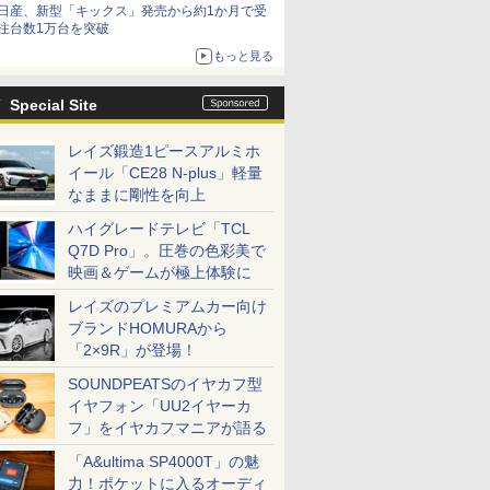
日産、新型「キックス」発売から約1か月で受
注台数1万台を突破
もっと見る
Special Site
レイズ鍛造1ピースアルミホ
イール「CE28 N-plus」軽量
なままに剛性を向上
ハイグレードテレビ「TCL
Q7D Pro」。圧巻の色彩美で
映画＆ゲームが極上体験に
レイズのプレミアムカー向け
ブランドHOMURAから
「2×9R」が登場！
SOUNDPEATSのイヤカフ型
イヤフォン「UU2イヤーカ
フ」をイヤカフマニアが語る
「A&ultima SP4000T」の魅
力！ポケットに入るオーディ