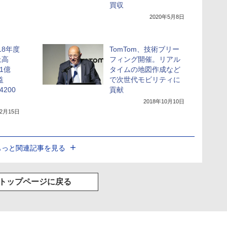
買収
2020年5月8日
18年度
TomTom、技術ブリー
上高
フィング開催。リアル
01億
タイムの地図作成など
益
で次世代モビリティに
4200
貢献
2018年10月10日
年2月15日
もっと関連記事を見る
トップページに戻る