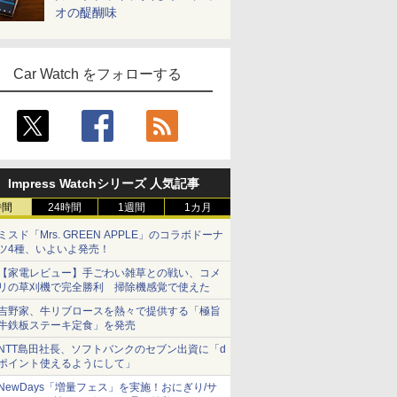
オの醍醐味
Car Watch をフォローする
Impress Watchシリーズ 人気記事
時間
24時間
1週間
1カ月
ミスド「Mrs. GREEN APPLE」のコラボドーナ
ツ4種、いよいよ発売！
【家電レビュー】手ごわい雑草との戦い、コメ
リの草刈機で完全勝利 掃除機感覚で使えた
吉野家、牛リブロースを熱々で提供する「極旨
牛鉄板ステーキ定食」を発売
NTT島田社長、ソフトバンクのセブン出資に「d
ポイント使えるようにして」
NewDays「増量フェス」を実施！おにぎり/サ