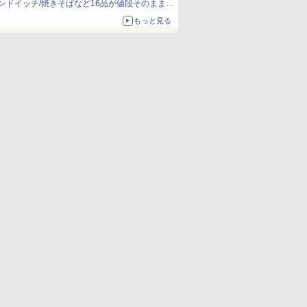
ンドイッチ/焼きそばなど16品が値段そのままで
ボリュームアップ
もっと見る