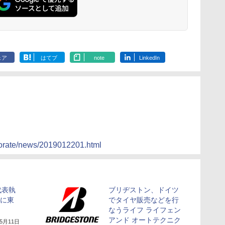
ェア
はてブ
note
LinkedIn
rporate/news/2019012201.html
代表執
ブリヂストン、ドイツ
OOに東
でタイヤ販売などを行
なうライフ ライフェン
アンド オートテクニク
年5月11日