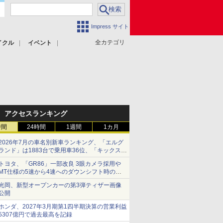
Impress サイト
全カテゴリ
イクル
イベント
アクセスランキング
時間
24時間
1週間
1カ月
2026年7月の車名別新車ランキング、「エルグ
ランド」は1883台で乗用車36位、「キックス」
は2591台で27位に
トヨタ、「GR86」一部改良 3眼カメラ採用や
MT仕様の5速から4速へのダウンシフト時の操
作性向上など
光岡、新型オープンカーの第3弾ティザー画像
公開
ホンダ、2027年3月期第1四半期決算の営業利益
5307億円で過去最高を記録