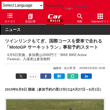
Powered by
Translate
Car Watch
モータースポーツ
サーキット
ツインリンクもてぎ
カテゴリ
過去記事
検索
Impressサイト
ニュース
ツインリンクもてぎ、国際コースを愛車で走れる
「MotoGP サーキットラン」事前予約スタート
6月8日実施。参加費は2000円で「BIKE BIKE Active
Festival」入場者は参加無料
編集部：佐久間 秀
2019年4月30日 19:08
リスト
2019年6月8日 開催（参加予約の受け付けは4月27日～6月1日）