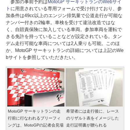
参加の事前予約は
MotoGP サーキットランのWebサイ
ト
に用意されている専用フォームで受け付けており、参
加条件は49cc以上のエンジン排気量で公道走行が可能な
ナンバー付きの2輪車。車検を受けて違法改造ではな
く、自賠責保険に加入している車両。参加車両を運転で
きる免許を持っていることなどが設定されている。タン
デム走行可能な車両については2人乗りも可能。このほ
か、MotoGP サーキットランの詳細については上記のWe
bサイトを参照していただきたい。
MotoGP サーキットランの走
希望者には走行後に、レース
行前に行なわれるブリーフィ
のリザルト表をイメージした
ングは、MotoGPの記者会見場
走行証明書が贈られる