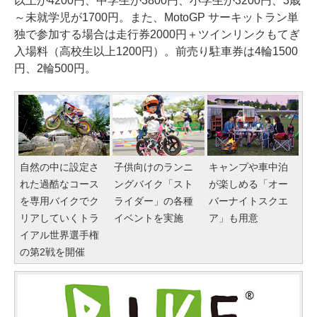
以上が4200円、中学生が3800円、小学生が3200円、3歳
～未就学児が1700円。また、MotoGP サーキットラン単
独で参加する場合は走行券2000円＋ツインリンクもてぎ
入場料（高校生以上1200円）。前売り駐車券は4輪1500
円、2輪500円。
自然の中に設定さ
子供向けのランニ
キャンプや車中泊
れた過酷なコース
ングバイク「スト
が楽しめる「オー
を専用バイクでク
ライダー」の各種
バーナイトスクエ
リアしていくトラ
イベントを実施
ア」も用意
イアル世界選手権
の第2戦を開催