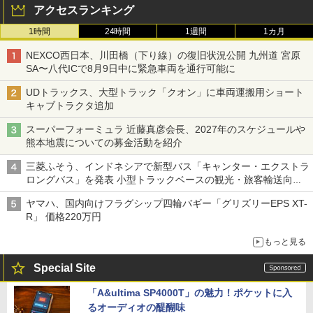
アクセスランキング
1時間
24時間
1週間
1カ月
NEXCO西日本、川田橋（下り線）の復旧状況公開 九州道 宮原
SA〜八代ICで8月9日中に緊急車両を通行可能に
UDトラックス、大型トラック「クオン」に車両運搬用ショート
キャブトラクタ追加
スーパーフォーミュラ 近藤真彦会長、2027年のスケジュールや
熊本地震についての募金活動を紹介
三菱ふそう、インドネシアで新型バス「キャンター・エクストラ
ロングバス」を発表 小型トラックベースの観光・旅客輸送向け
バス
ヤマハ、国内向けフラグシップ四輪バギー「グリズリーEPS XT-
R」 価格220万円
もっと見る
Special Site
「A&ultima SP4000T」の魅力！ポケットに入
るオーディオの醍醐味