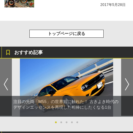
2017年5月28日
トップページに戻る
おすすめ記事
注目の光岡「M55」の世界観に触れた！ 古きよき時代の
デザインエッセンスを再現した相棒にしたくなる1台
●
●
●
●
●