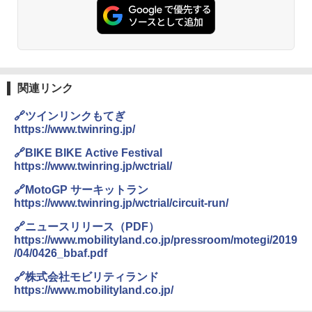
関連リンク
🔗ツインリンクもてぎ
https://www.twinring.jp/
🔗BIKE BIKE Active Festival
https://www.twinring.jp/wctrial/
🔗MotoGP サーキットラン
https://www.twinring.jp/wctrial/circuit-run/
🔗ニュースリリース（PDF）
https://www.mobilityland.co.jp/pressroom/motegi/2019
/04/0426_bbaf.pdf
🔗株式会社モビリティランド
https://www.mobilityland.co.jp/