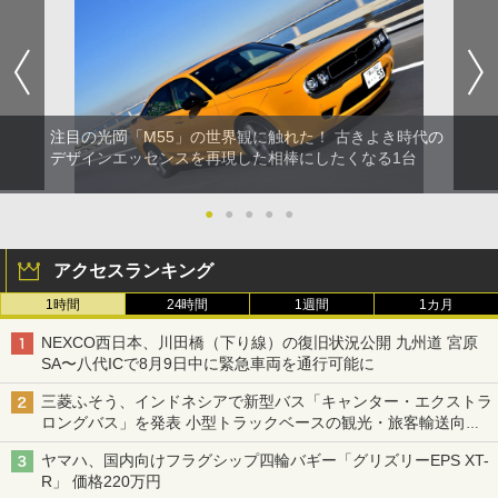
注目の光岡「M55」の世界観に触れた！ 古きよき時代の
デザインエッセンスを再現した相棒にしたくなる1台
●
●
●
●
●
アクセスランキング
1時間
24時間
1週間
1カ月
NEXCO西日本、川田橋（下り線）の復旧状況公開 九州道 宮原
SA〜八代ICで8月9日中に緊急車両を通行可能に
三菱ふそう、インドネシアで新型バス「キャンター・エクストラ
ロングバス」を発表 小型トラックベースの観光・旅客輸送向け
バス
ヤマハ、国内向けフラグシップ四輪バギー「グリズリーEPS XT-
R」 価格220万円