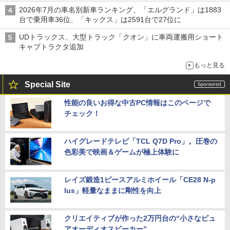
2026年7月の車名別新車ランキング、「エルグランド」は1883
台で乗用車36位、「キックス」は2591台で27位に
UDトラックス、大型トラック「クオン」に車両運搬用ショート
キャブトラクタ追加
もっと見る
Special Site
性能の良いお得な中古PC情報はこのページで
チェック！
ハイグレードテレビ「TCL Q7D Pro」。圧巻の
色彩美で映画＆ゲームが極上体験に
レイズ鍛造1ピースアルミホイール「CE28 N-p
lus」軽量なままに剛性を向上
クリエイティブが作った2万円台の“小さなピュ
アオーディオスピーカー”