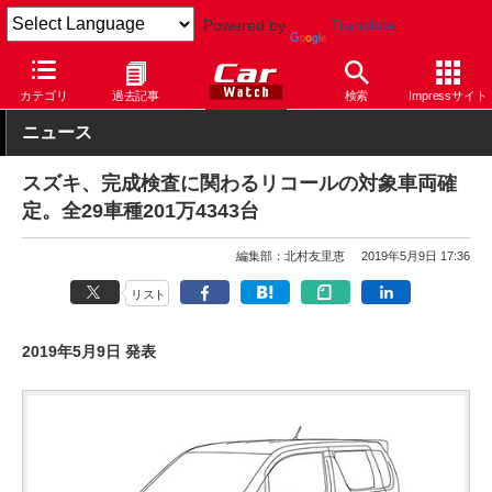
Powered by
Translate
Car Watch
自動車
スズキ
カテゴリ
過去記事
検索
Impressサイト
ニュース
スズキ、完成検査に関わるリコールの対象車両確
定。全29車種201万4343台
編集部：北村友里恵
2019年5月9日 17:36
リスト
2019年5月9日 発表