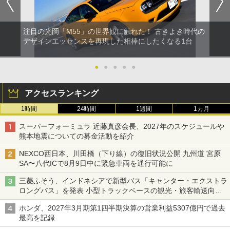
注目の光岡「M55」の世界観に触れた！ 古きよき時代の
デザインエッセンスを再現した相棒にしたくなる1台
●
●
●
●
●
アクセスランキング
1時間
24時間
1週間
1カ月
スーパーフォーミュラ 近藤真彦会長、2027年のスケジュールや
熊本地震についての募金活動を紹介
NEXCO西日本、川田橋（下り線）の復旧状況公開 九州道 宮原
SA〜八代ICで8月9日中に緊急車両を通行可能に
三菱ふそう、インドネシアで新型バス「キャンター・エクストラ
ロングバス」を発表 小型トラックベースの観光・旅客輸送向け
バス
ホンダ、2027年3月期第1四半期決算の営業利益5307億円で過去
最高を記録