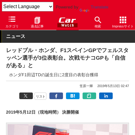
Powered by
Translate
Car Watch
モータースポーツ
F1
カテゴリ
過去記事
検索
Impressサイト
ニュース
レッドブル・ホンダ、F1スペインGPでフェルスタ
ッペン選手が3位表彰台。次戦モナコGPも「自信
がある」と
ホンダF1田辺TDの誕生日に2度目の表彰台獲得
笠原一輝
2019年5月13日 02:47
リスト
2019年5月12日（現地時間） 決勝開催