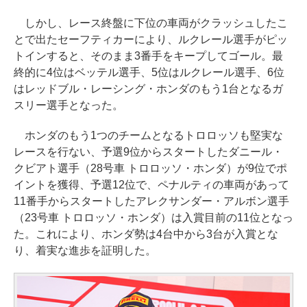
しかし、レース終盤に下位の車両がクラッシュしたこ
とで出たセーフティカーにより、ルクレール選手がピッ
トインすると、そのまま3番手をキープしてゴール。最
終的に4位はベッテル選手、5位はルクレール選手、6位
はレッドブル・レーシング・ホンダのもう1台となるガ
スリー選手となった。
ホンダのもう1つのチームとなるトロロッソも堅実な
レースを行ない、予選9位からスタートしたダニール・
クビアト選手（28号車 トロロッソ・ホンダ）が9位でポ
イントを獲得、予選12位で、ペナルティの車両があって
11番手からスタートしたアレクサンダー・アルボン選手
（23号車 トロロッソ・ホンダ）は入賞目前の11位となっ
た。これにより、ホンダ勢は4台中から3台が入賞とな
り、着実な進歩を証明した。