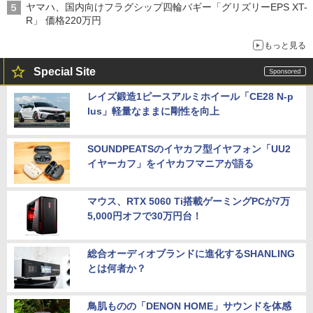
ヤマハ、国内向けフラグシップ四輪バギー「グリズリーEPS XT-
R」 価格220万円
もっと見る
Special Site
レイズ鍛造1ピースアルミホイール「CE28 N-p
lus」軽量なままに剛性を向上
SOUNDPEATSのイヤカフ型イヤフォン「UU2
イヤーカフ」をイヤカフマニアが語る
マウス、RTX 5060 Ti搭載ゲーミングPCが7万
5,000円オフで30万円台！
総合オーディオブランドに進化するSHANLING
とは何者か？
鳥肌ものの「DENON HOME」サウンドを体感