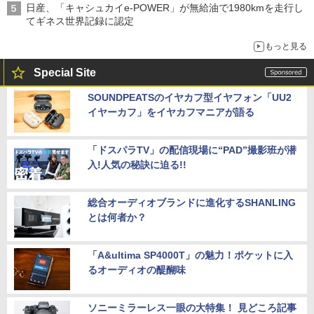
日産、「キャシュカイe-POWER」が無給油で1980kmを走行し
てギネス世界記録に認定
もっと見る
Special Site
SOUNDPEATSのイヤカフ型イヤフォン「UU2
イヤーカフ」をイヤカフマニアが語る
「ドスパラTV」の配信現場に“PAD”撮影班が潜
入!人気の秘訣に迫る!!
総合オーディオブランドに進化するSHANLING
とは何者か？
「A&ultima SP4000T」の魅力！ポケットに入
るオーディオの醍醐味
ソニーミラーレス一眼の大特集！ 見どころ記事