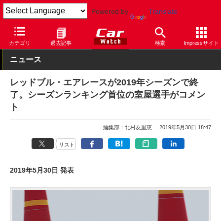
Powered by
Translate
Car Watch
モータースポーツ
その他
カテゴリ
過去記事
検索
Impressサイト
ニュース
レッドブル・エアレースが2019年シーズンで終
了。シーズンランキング首位の室屋選手がコメン
ト
編集部：北村友里恵
2019年5月30日 18:47
リスト
2019年5月30日 発表