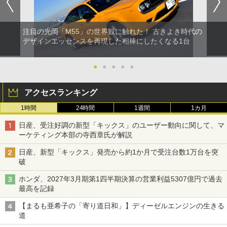
注目の光岡「M55」の世界観に触れた！ 古きよき時代の
デザインエッセンスを再現した相棒にしたくなる1台
●
●
●
●
●
アクセスランキング
1時間
24時間
1週間
1カ月
日産、受注好調の新型「キックス」のユーザー動向に関して、マ
ーケティング本部の寺西章氏が解説
日産、新型「キックス」発売から約1か月で受注台数1万台を突
破
ホンダ、2027年3月期第1四半期決算の営業利益5307億円で過去
最高を記録
【まるも亜希子の「寄り道日和」】ディーゼルエンジンの生きる
道