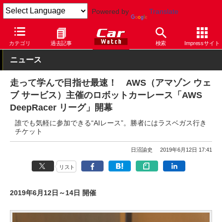
Powered by
Translate
Car Watch
技術
安全
自動運転
カテゴリ
過去記事
検索
Impressサイト
ニュース
走って学んで目指せ最速！ AWS（アマゾン ウェ
ブ サービス）主催のロボットカーレース「AWS
DeepRacer リーグ」開幕
誰でも気軽に参加できる“AIレース”。勝者にはラスベガス行き
チケット
日沼諭史
2019年6月12日 17:41
リスト
2019年6月12日～14日 開催