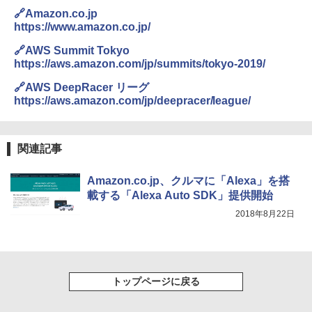
🔗Amazon.co.jp
https://www.amazon.co.jp/
🔗AWS Summit Tokyo
https://aws.amazon.com/jp/summits/tokyo-2019/
🔗AWS DeepRacer リーグ
https://aws.amazon.com/jp/deepracer/league/
関連記事
Amazon.co.jp、クルマに「Alexa」を搭
載する「Alexa Auto SDK」提供開始
2018年8月22日
トップページに戻る