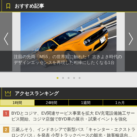
おすすめ記事
注目の光岡「M55」の世界観に触れた！ 古きよき時代の
デザインエッセンスを再現した相棒にしたくなる1台
●
●
●
●
●
アクセスランキング
1時間
24時間
1週間
1カ月
BYDとコジマ、EV関連サービス事業を拡大 EV充電設備施工サー
ビス開始、コジマ店舗でBYD車の展示・試乗イベントを強化
三菱ふそう、インドネシアで新型バス「キャンター・エクストラ
ロングバス」を発表 小型トラックベースの観光・旅客輸送向け