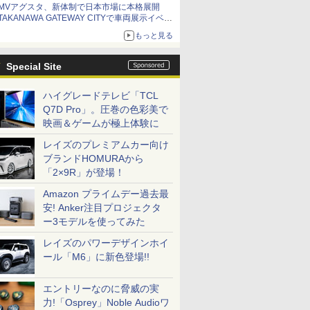
MVアグスタ、新体制で日本市場に本格展開
TAKANAWA GATEWAY CITYで車両展示イベン
ト開催
もっと見る
Special Site
ハイグレードテレビ「TCL
Q7D Pro」。圧巻の色彩美で
映画＆ゲームが極上体験に
レイズのプレミアムカー向け
ブランドHOMURAから
「2×9R」が登場！
Amazon プライムデー過去最
安! Anker注目プロジェクタ
ー3モデルを使ってみた
レイズのパワーデザインホイ
ール「M6」に新色登場!!
エントリーなのに脅威の実
力!「Osprey」Noble Audioワ