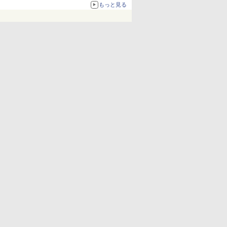
化、Windows 10/11、「Chrome」も走り回
もっと見る
る。復活記念で2026年末まで500円