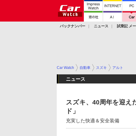
バックナンバー
ニュース
試乗記 メ
カスタム
Car Watch
自動車
スズキ
アルト
ニュース
スズキ、40周年を迎え
ド」
充実した快適＆安全装備