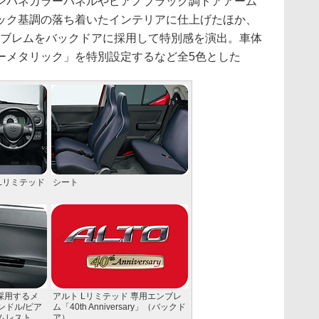
パネカラーパネルやピアノブラック調ドアアーム
ック基調の落ち着いたインテリアに仕上げたほか、
」の専用エンブレムをバックドアに採用して特別感を演出。車体
ーメタリック」を特別設定するなど全5色とした
Lリミテッド
シート
採用するメ
アルト Lリミテッド 専用エンブレ
ンドル/ピア
ム「40th Anniversary」（バックド
ムレスト
ア）