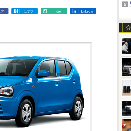
ェア
はてブ
note
LinkedIn