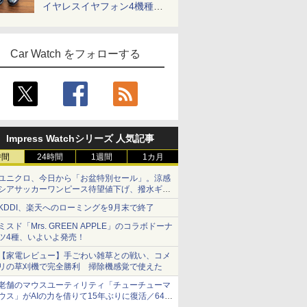
イヤレスイヤフォン4機種を
一気に聴く
Car Watch をフォローする
Impress Watchシリーズ 人気記事
時間
24時間
1週間
1カ月
ユニクロ、今日から「お盆特別セール」。涼感
シアサッカーワンピース待望値下げ、撥水ギア
ショーツは1990円に
KDDI、楽天へのローミングを9月末で終了
ミスド「Mrs. GREEN APPLE」のコラボドーナ
ツ4種、いよいよ発売！
【家電レビュー】手ごわい雑草との戦い、コメ
リの草刈機で完全勝利 掃除機感覚で使えた
老舗のマウスユーティリティ「チューチューマ
ウス」がAIの力を借りて15年ぶりに復活／64bit