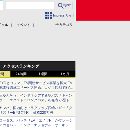
Impress サイト
全カテゴリ
イクル
イベント
アクセスランキング
時間
24時間
1週間
1カ月
BYDとコジマ、EV関連サービス事業を拡大 EV
充電設備施工サービス開始、コジマ店舗でBYD
車の展示・試乗イベントを強化
三菱ふそう、インドネシアで新型バス「キャン
ター・エクストラロングバス」を発表 小型トラ
ックベースの観光・旅客輸送向けバス
ヤマハ、国内向けフラグシップ四輪バギー「グ
リズリーEPS XT-R」 価格220万円
ロータス、バッテリEV「エメヤR」がマレーシ
アのセパン・インターナショナル・サーキット
のBEV最速タイムを樹立