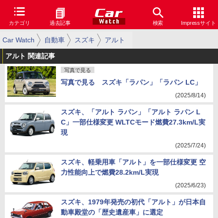
カテゴリ
過去記事
検索
Impressサイト
Car Watch
自動車
スズキ
アルト
アルト 関連記事
写真で見る
写真で見る スズキ「ラパン」「ラパン LC」
(2025/8/14)
スズキ、「アルト ラパン」「アルト ラパン L
C」一部仕様変更 WLTCモード燃費27.3km/L実
現
(2025/7/24)
スズキ、軽乗用車「アルト」を一部仕様変更 空
力性能向上で燃費28.2km/L実現
(2025/6/23)
スズキ、1979年発売の初代「アルト」が日本自
動車殿堂の「歴史遺産車」に選定