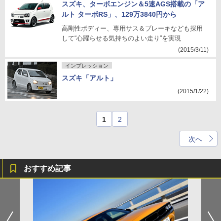
スズキ、ターボエンジン＆5速AGS搭載の「ア
ルト ターボRS」、129万3840円から
高剛性ボディー、専用サス＆ブレーキなども採用
して“心躍らせる気持ちのよい走り”を実現
(2015/3/11)
インプレッション
スズキ「アルト」
(2015/1/22)
1
2
次へ
おすすめ記事