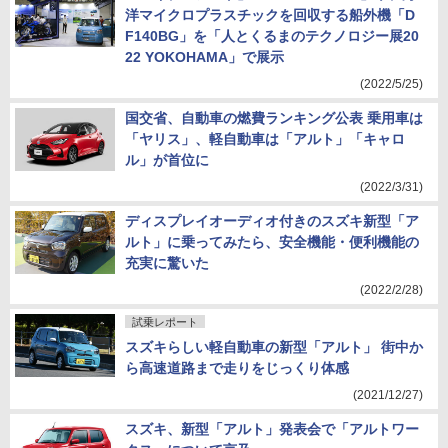
洋マイクロプラスチックを回収する船外機「D
F140BG」を「人とくるまのテクノロジー展20
22 YOKOHAMA」で展示
(2022/5/25)
国交省、自動車の燃費ランキング公表 乗用車は
「ヤリス」、軽自動車は「アルト」「キャロ
ル」が首位に
(2022/3/31)
ディスプレイオーディオ付きのスズキ新型「ア
ルト」に乗ってみたら、安全機能・便利機能の
充実に驚いた
(2022/2/28)
試乗レポート
スズキらしい軽自動車の新型「アルト」 街中か
ら高速道路まで走りをじっくり体感
(2021/12/27)
スズキ、新型「アルト」発表会で「アルトワー