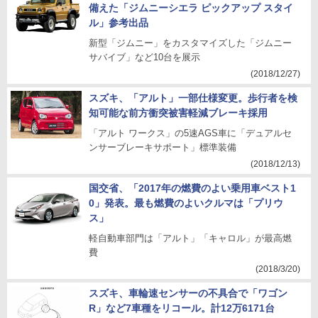
備えた「ジムニーシエラ ピックアップ スタイ
ル」参考出品
新型「ジムニー」をカスタマイズした「ジムニー
サバイブ」など10台を展示
(2018/12/27)
スズキ、「アルト」一部仕様変更。歩行者を検
知可能な前方衝突被害軽減ブレーキ採用
「アルト ワークス」の5速AGS車に「デュアルセ
ンサーブレーキサポート」標準装備
(2018/12/13)
国交省、「2017年の燃費のよい乗用車ベスト1
0」発表。最も燃費のよいクルマは「プリウ
ス」
軽自動車部門は「アルト」「キャロル」が最高燃
費
(2018/3/20)
スズキ、車輪速センサーの不具合で「ワゴン
R」など7車種をリコール。計12万6171台