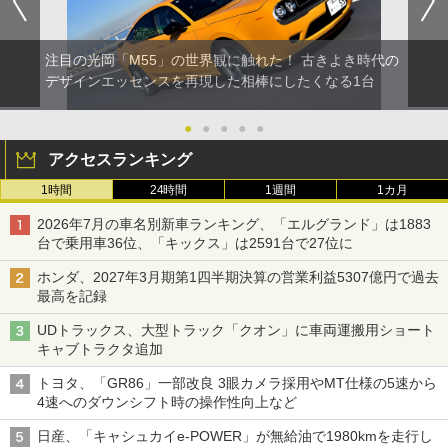
注目の光岡「M55」の世界観に触れた！ 古きよき時代の
デザインエッセンスを再現した相棒にしたくなる1台
●
●
●
●
●
アクセスランキング
1時間
24時間
1週間
1カ月
2026年7月の車名別新車ランキング、「エルグランド」は1883
台で乗用車36位、「キックス」は2591台で27位に
ホンダ、2027年3月期第1四半期決算の営業利益5307億円で過去
最高を記録
UDトラックス、大型トラック「クオン」に車両運搬用ショート
キャブトラクタ追加
トヨタ、「GR86」一部改良 3眼カメラ採用やMT仕様の5速から
4速へのダウンシフト時の操作性向上など
日産、「キャシュカイe-POWER」が無給油で1980kmを走行し