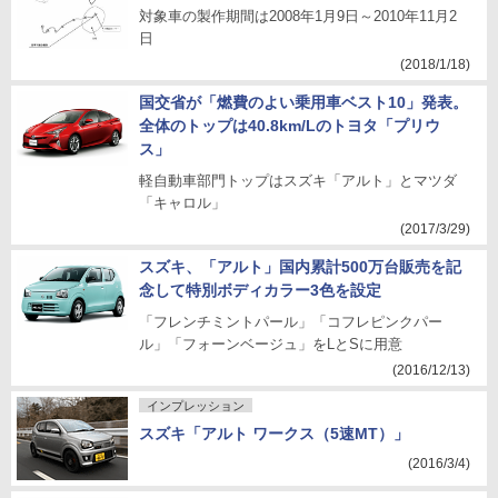
対象車の製作期間は2008年1月9日～2010年11月2
日
(2018/1/18)
国交省が「燃費のよい乗用車ベスト10」発表。
全体のトップは40.8km/Lのトヨタ「プリウ
ス」
軽自動車部門トップはスズキ「アルト」とマツダ
「キャロル」
(2017/3/29)
スズキ、「アルト」国内累計500万台販売を記
念して特別ボディカラー3色を設定
「フレンチミントパール」「コフレピンクパー
ル」「フォーンベージュ」をLとSに用意
(2016/12/13)
インプレッション
スズキ「アルト ワークス（5速MT）」
(2016/3/4)