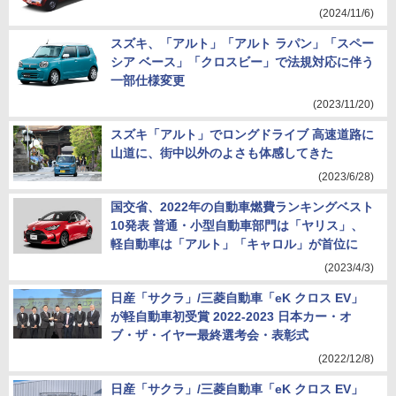
(2024/11/6)
スズキ、「アルト」「アルト ラパン」「スペー
シア ベース」「クロスビー」で法規対応に伴う
一部仕様変更
(2023/11/20)
スズキ「アルト」でロングドライブ 高速道路に
山道に、街中以外のよさも体感してきた
(2023/6/28)
国交省、2022年の自動車燃費ランキングベスト
10発表 普通・小型自動車部門は「ヤリス」、
軽自動車は「アルト」「キャロル」が首位に
(2023/4/3)
日産「サクラ」/三菱自動車「eK クロス EV」
が軽自動車初受賞 2022-2023 日本カー・オ
ブ・ザ・イヤー最終選考会・表彰式
(2022/12/8)
日産「サクラ」/三菱自動車「eK クロス EV」