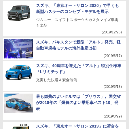
スズキ、「東京オートサロン 2020」で早くも
新型ハスラーのコンセプトモデルを展示
ジムニー、スイフトスポーツのカスタマイズ車両
も出品
(2019/12/26)
スズキ、パキスタンで新型「アルト」発売。軽
自動車規格モデルの海外生産は初
(2019/6/17)
スズキ、40周年を迎えた「アルト」特別仕様車
「Lリミテッド」
充実した快適＆安全装備
(2019/6/13)
最も燃費のよいクルマは「プリウス」。国交省
が2018年の「燃費のよい乗用車ベスト10」発
表
(2019/3/29)
スズキ、「東京オートサロン 2019」に荷台を