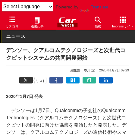
Powered by
Translate
Car Watch
技術
安全
先進安全
カテゴリ
過去記事
検索
Impressサイト
ニュース
デンソー、クアルコムテクノロジーズと次世代コ
クピットシステムの共同開発開始
編集部：谷川 潔
2020年1月7日 09:29
リスト
2020年1月7日 発表
デンソーは1月7日、Qualcommの子会社のQualcomm
Technologies（クアルコムテクノロジーズ）と次世代コ
クピットの開発に向けた協業を開始したと発表した。デ
ンソーは、クアルコムテクノロジーズの通信技術やスマ