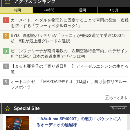
アクセスランキング
1時間
24時間
1週間
1カ月
カーメイト、ペダルを物理的に固定することで車両の発進・盗難
を防止する「ブレーキペダルロック1」
BYD、新型軽バッテリEV「ラッコ」が発売2週間で受注1000台
超 8割が最上級グレードを選択
ピニンファリーナが南海電鉄の「次期空港特急車両」のデザイン
担当に決定 日本の鉄道車両デザインは初
【まるも亜希子の「寄り道日和」】ディーゼルエンジンの生きる
道
オートエクゼ、「MAZDA2/デミオ（DJ型）」向け新作リアルー
フスポイラー
もっと見る
Special Site
「A&ultima SP4000T」の魅力！ポケットに入
るオーディオの醍醐味