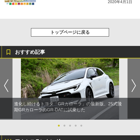
2020年4月1日
トップページに戻る
おすすめ記事
進化し続けるトヨタ「GRカローラ」の最新版、25式後
期GRカローラのGR-DATに試乗した
●
●
●
●
●