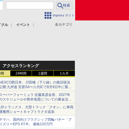
Impress サイト
全カテゴリ
イクル
イベント
アクセスランキング
時間
24時間
1週間
1カ月
NEXCO西日本、川田橋（下り線）の復旧状況
公開 九州道 宮原SA〜八代ICで8月9日中に緊急
車両を通行可能に
スーパーフォーミュラ 近藤真彦会長、2027年
のスケジュールや熊本地震についての募金活動
を紹介
UDトラックス、大型トラック「クオン」に車両
運搬用ショートキャブトラクタ追加
ヤマハ、国内向けフラグシップ四輪バギー「グ
リズリーEPS XT-R」 価格220万円