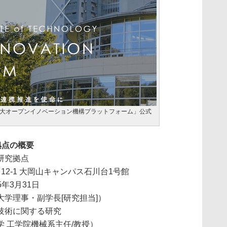
大オープンイノベーション機構プラットフォーム」公式
拠点の概要
研究拠点
2-1 大岡山キャンパス石川台1号館
5年3月31日
学理事・副学長[研究担当]）
技術に関する研究
 工学院機械系主任/教授）