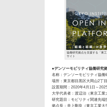
協働研究拠点を支援する「東工
サイト
デンソーモビリティ協働研究
名称：デンソーモビリティ協働
場所：東京都目黒区大岡山2丁目1
設置期間：2020年4月1日～202
大学代表者：渡辺治（東京工業大
研究題目：モビリティ関連先端
拠点長：井上剛良（東京工業大学