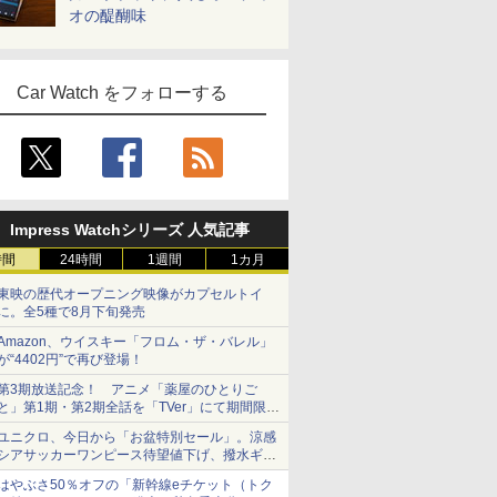
オの醍醐味
Car Watch をフォローする
Impress Watchシリーズ 人気記事
時間
24時間
1週間
1カ月
東映の歴代オープニング映像がカプセルトイ
に。全5種で8月下旬発売
Amazon、ウイスキー「フロム・ザ・バレル」
が“4402円”で再び登場！
第3期放送記念！ アニメ「薬屋のひとりご
と」第1期・第2期全話を「TVer」にて期間限定
で順次無料配信開始
ユニクロ、今日から「お盆特別セール」。涼感
シアサッカーワンピース待望値下げ、撥水ギア
ショーツは1990円に
はやぶさ50％オフの「新幹線eチケット（トク