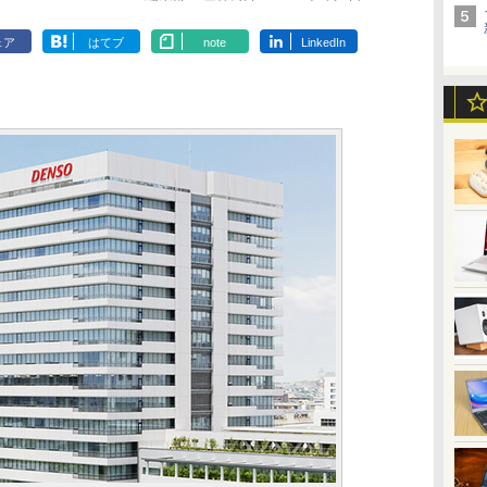
ェア
はてブ
note
LinkedIn