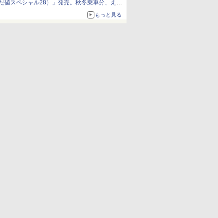
だ値スペシャル28）」発売。秋冬乗車分、えき
ねっと限定
もっと見る