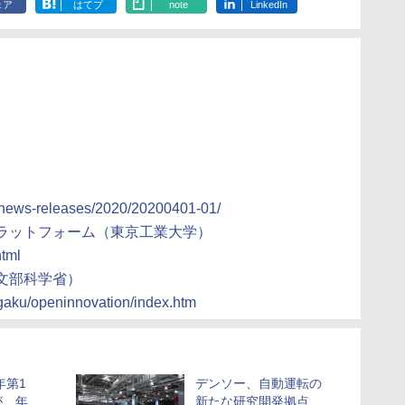
ェア
はてブ
note
LinkedIn
/news-releases/2020/20200401-01/
プラットフォーム（東京工業大学）
html
文部科学省）
gaku/openinnovation/index.htm
年第1
デンソー、自動運転の
が、年
新たな研究開発拠点