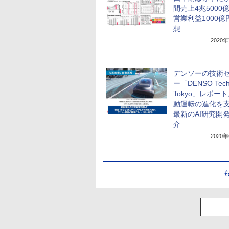
間売上4兆5000
営業利益1000億
想
2020
デンソーの技術
ー「DENSO Tech 
Tokyo」レポー
動運転の進化を
最新のAI研究開
介
2020