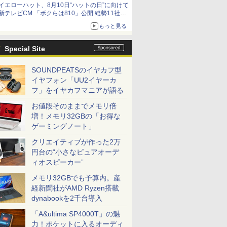
イエローハット、8月10日“ハットの日”に向けて
新テレビCM 「ボクらは810」公開 総勢11社
107名が参画
もっと見る
Special Site
SOUNDPEATSのイヤカフ型
イヤフォン「UU2イヤーカ
フ」をイヤカフマニアが語る
お値段そのままでメモリ倍
増！メモリ32GBの「お得な
ゲーミングノート」
クリエイティブが作った2万
円台の“小さなピュアオーデ
ィオスピーカー”
メモリ32GBでも予算内。産
経新聞社がAMD Ryzen搭載
dynabookを2千台導入
「A&ultima SP4000T」の魅
力！ポケットに入るオーディ