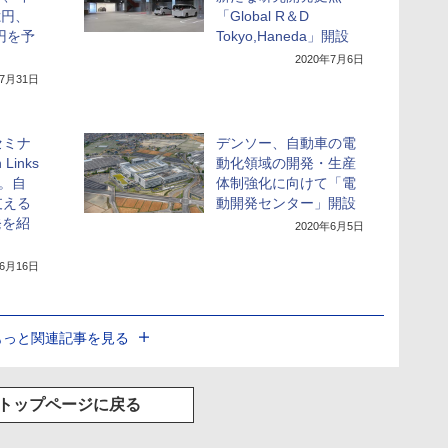
億円、
「Global R＆D
円を予
Tokyo,Haneda」開設
2020年7月6日
年7月31日
セミナ
デンソー、自動車の電
Links
動化領域の開発・生産
ト。自
体制強化に向けて「電
支える
動開発センター」開設
発を紹
2020年6月5日
年6月16日
もっと関連記事を見る
トップページに戻る