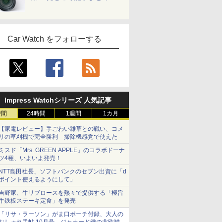
Car Watch をフォローする
Impress Watchシリーズ 人気記事
時間
24時間
1週間
1カ月
【家電レビュー】手ごわい雑草との戦い、コメ
リの草刈機で完全勝利 掃除機感覚で使えた
ミスド「Mrs. GREEN APPLE」のコラボドーナ
ツ4種、いよいよ発売！
NTT島田社長、ソフトバンクのセブン出資に「d
ポイント使えるようにして」
吉野家、牛リブロースを熱々で提供する「極旨
牛鉄板ステーキ定食」を発売
「リサ・ラーソン」がま口ポーチ付録、大人の