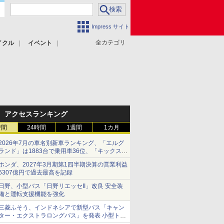
Impress サイト
全カテゴリ
イクル
イベント
アクセスランキング
時間
24時間
1週間
1カ月
2026年7月の車名別新車ランキング、「エルグ
ランド」は1883台で乗用車36位、「キックス」
は2591台で27位に
ホンダ、2027年3月期第1四半期決算の営業利益
5307億円で過去最高を記録
日野、小型バス「日野リエッセII」改良 安全装
備と運転支援機能を強化
三菱ふそう、インドネシアで新型バス「キャン
ター・エクストラロングバス」を発表 小型トラ
ックベースの観光・旅客輸送向けバス