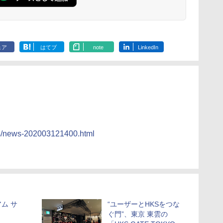
ェア
はてブ
note
LinkedIn
ws/news-202003121400.html
ム サ
“ユーザーとHKSをつな
ぐ門”、東京 東雲の