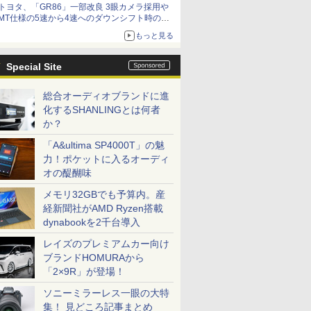
トヨタ、「GR86」一部改良 3眼カメラ採用や
MT仕様の5速から4速へのダウンシフト時の操
作性向上など
もっと見る
Special Site
総合オーディオブランドに進
化するSHANLINGとは何者
か？
「A&ultima SP4000T」の魅
力！ポケットに入るオーディ
オの醍醐味
メモリ32GBでも予算内。産
経新聞社がAMD Ryzen搭載
dynabookを2千台導入
レイズのプレミアムカー向け
ブランドHOMURAから
「2×9R」が登場！
ソニーミラーレス一眼の大特
集！ 見どころ記事まとめ