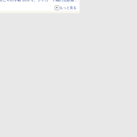
おしゃれ手帖 10月号。ジャカード織の北欧猫デ
ザイン
もっと見る