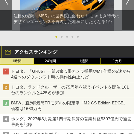
注目の光岡「M55」の世界観に触れた！ 古きよき時代の
デザインエッセンスを再現した相棒にしたくなる1台
●
●
●
●
●
アクセスランキング
1時間
24時間
1週間
1カ月
トヨタ、「GR86」一部改良 3眼カメラ採用やMT仕様の5速から
4速へのダウンシフト時の操作性向上など
トヨタ、ランドクルーザーの75周年を祝うイベントを開催 161
台のランクルと425名が参加
BMW、直列6気筒FRモデルの限定車「M2 CS Edition EDGE」
価格は1663万円
ホンダ、2027年3月期第1四半期決算の営業利益5307億円で過去
最高を記録