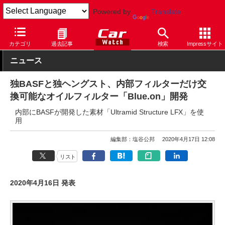
Powered by
Translate
Car Watch
技術
その他
カテゴリ
過去記事
検索
Impressサイト
ニュース
独BASFと独ヘングスト、内部フィルターだけ交
換可能なオイルフィルター「Blue.on」開発
内部にBASFが開発した素材「Ultramid Structure LFX」を使
用
編集部：塩谷公邦
2020年4月17日 12:08
リスト
2020年4月16日 発表