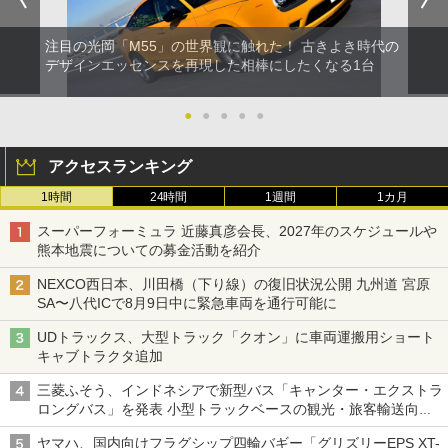
注目の光岡「M55」の世界観に触れた！ 古きよき時代の
デザインエッセンスを再現した相棒にしたくなる1台
●
●
●
●
●
アクセスランキング
1時間
24時間
1週間
1カ月
スーパーフォーミュラ 近藤真彦会長、2027年のスケジュールや
熊本地震についての募金活動を紹介
NEXCO西日本、川田橋（下り線）の復旧状況公開 九州道 宮原
SA〜八代ICで8月9日中に緊急車両を通行可能に
UDトラックス、大型トラック「クオン」に車両運搬用ショート
キャブトラクタ追加
三菱ふそう、インドネシアで新型バス「キャンター・エクストラ
ロングバス」を発表 小型トラックベースの観光・旅客輸送向け
バス
ヤマハ、国内向けフラグシップ四輪バギー「グリズリーEPS XT-