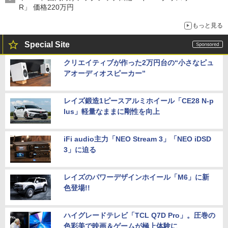
R」 価格220万円
もっと見る
Special Site
クリエイティブが作った2万円台の“小さなピュ
アオーディオスピーカー”
レイズ鍛造1ピースアルミホイール「CE28 N-p
lus」軽量なままに剛性を向上
iFi audio主力「NEO Stream 3」「NEO iDSD
3」に迫る
レイズのパワーデザインホイール「M6」に新
色登場!!
ハイグレードテレビ「TCL Q7D Pro」。圧巻の
色彩美で映画＆ゲームが極上体験に