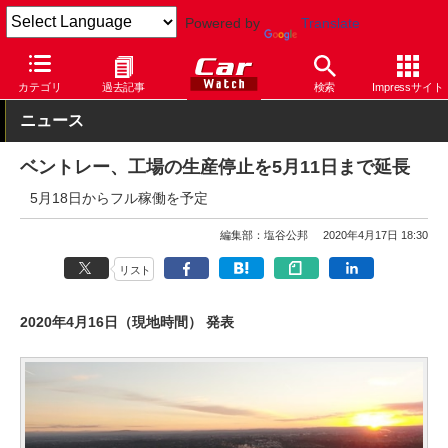
Powered by
Translate
Car Watch
自動車
ベントレー
その他
カテゴリ
過去記事
検索
Impressサイト
ニュース
ベントレー、工場の生産停止を5月11日まで延長
5月18日からフル稼働を予定
編集部：塩谷公邦
2020年4月17日 18:30
リスト
2020年4月16日（現地時間） 発表