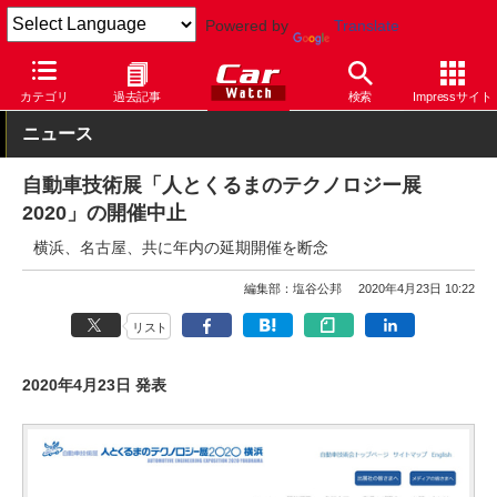
Powered by
Translate
Car Watch
イベント
人とくるまのテクノロジー展
カテゴリ
過去記事
検索
Impressサイト
ニュース
自動車技術展「人とくるまのテクノロジー展
2020」の開催中止
横浜、名古屋、共に年内の延期開催を断念
編集部：塩谷公邦
2020年4月23日 10:22
リスト
2020年4月23日 発表