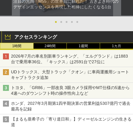
注目の光岡「M55」の世界観に触れた！ 古きよき時代の
デザインエッセンスを再現した相棒にしたくなる1台
●
●
●
●
●
アクセスランキング
1時間
24時間
1週間
1カ月
2026年7月の車名別新車ランキング、「エルグランド」は1883
台で乗用車36位、「キックス」は2591台で27位に
UDトラックス、大型トラック「クオン」に車両運搬用ショート
キャブトラクタ追加
トヨタ、「GR86」一部改良 3眼カメラ採用やMT仕様の5速から
4速へのダウンシフト時の操作性向上など
ホンダ、2027年3月期第1四半期決算の営業利益5307億円で過去
最高を記録
【まるも亜希子の「寄り道日和」】ディーゼルエンジンの生きる
道