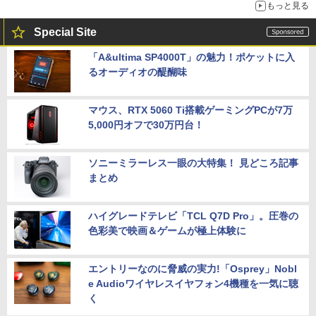
もっと見る
Special Site
「A&ultima SP4000T」の魅力！ポケットに入
るオーディオの醍醐味
マウス、RTX 5060 Ti搭載ゲーミングPCが7万
5,000円オフで30万円台！
ソニーミラーレス一眼の大特集！ 見どころ記事
まとめ
ハイグレードテレビ「TCL Q7D Pro」。圧巻の
色彩美で映画＆ゲームが極上体験に
エントリーなのに脅威の実力!「Osprey」Nobl
e Audioワイヤレスイヤフォン4機種を一気に聴
く