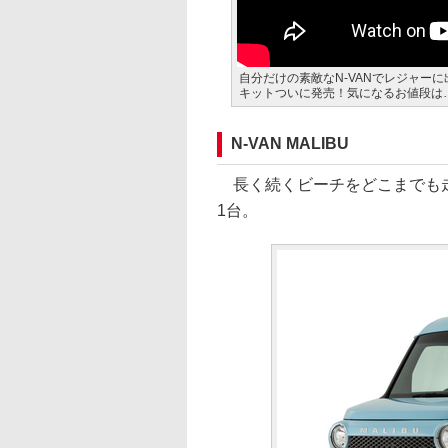
自分だけの素敵なN-VANでレジャー
キットついに発売！気になるお値段は…
N-VAN MALIBU
長く続くビーチをどこまでも走
1台。