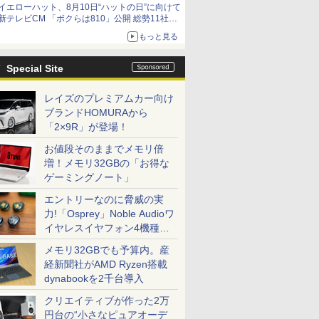
イエローハット、8月10日“ハットの日”に向けて
新テレビCM 「ボクらは810」公開 総勢11社
107名が参画
もっと見る
Special Site
レイズのプレミアムカー向け
ブランドHOMURAから
「2×9R」が登場！
お値段そのままでメモリ倍
増！メモリ32GBの「お得な
ゲーミングノート」
エントリーなのに脅威の実
力!「Osprey」Noble Audioワ
イヤレスイヤフォン4機種を
一気に聴く
メモリ32GBでも予算内。産
経新聞社がAMD Ryzen搭載
dynabookを2千台導入
クリエイティブが作った2万
円台の“小さなピュアオーデ