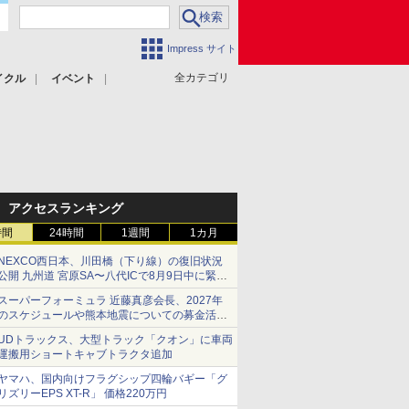
Impress サイト
全カテゴリ
イクル
イベント
アクセスランキング
時間
24時間
1週間
1カ月
NEXCO西日本、川田橋（下り線）の復旧状況
公開 九州道 宮原SA〜八代ICで8月9日中に緊急
車両を通行可能に
スーパーフォーミュラ 近藤真彦会長、2027年
のスケジュールや熊本地震についての募金活動
を紹介
UDトラックス、大型トラック「クオン」に車両
運搬用ショートキャブトラクタ追加
ヤマハ、国内向けフラグシップ四輪バギー「グ
リズリーEPS XT-R」 価格220万円