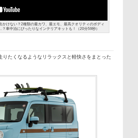
に出かけない？2種類の最カワ、最エモ、最高クオリティのボディ
？車中泊にぴったりなインテリアキットも！（20分59秒）
りたくなるようなリラックスと軽快さをまとった