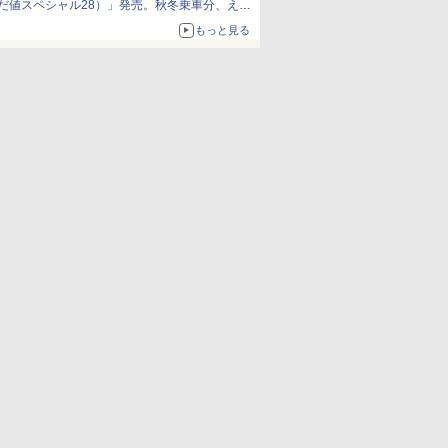
だ値スペシャル28）」発売。秋冬乗車分、えき
ねっと限定
もっと見る