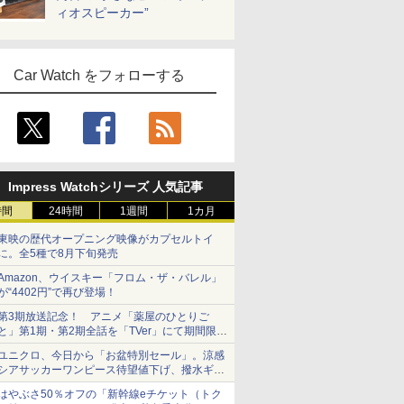
ィオスピーカー”
Car Watch をフォローする
Impress Watchシリーズ 人気記事
時間
24時間
1週間
1カ月
東映の歴代オープニング映像がカプセルトイ
に。全5種で8月下旬発売
Amazon、ウイスキー「フロム・ザ・バレル」
が“4402円”で再び登場！
第3期放送記念！ アニメ「薬屋のひとりご
と」第1期・第2期全話を「TVer」にて期間限定
で順次無料配信開始
ユニクロ、今日から「お盆特別セール」。涼感
シアサッカーワンピース待望値下げ、撥水ギア
ショーツは1990円に
はやぶさ50％オフの「新幹線eチケット（トク