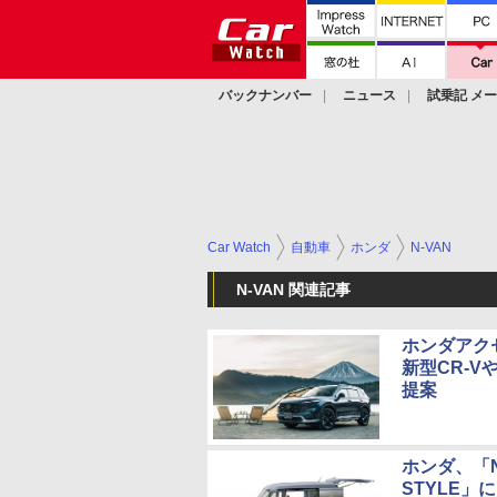
バックナンバー
ニュース
試乗記 メ
カスタム
Car Watch
自動車
ホンダ
N-VAN
N-VAN 関連記事
ホンダアク
新型CR-V
提案
ホンダ、「N
STYLE」