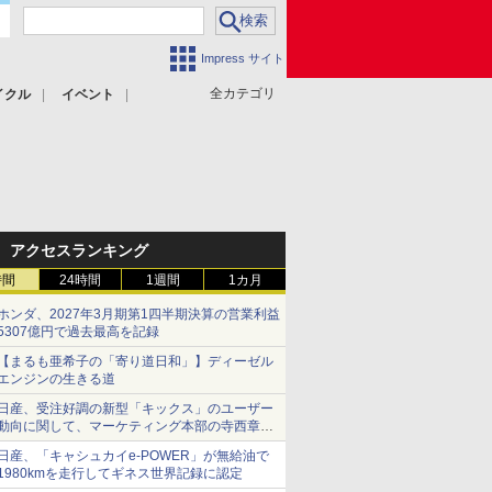
Impress サイト
全カテゴリ
イクル
イベント
アクセスランキング
時間
24時間
1週間
1カ月
ホンダ、2027年3月期第1四半期決算の営業利益
5307億円で過去最高を記録
【まるも亜希子の「寄り道日和」】ディーゼル
エンジンの生きる道
日産、受注好調の新型「キックス」のユーザー
動向に関して、マーケティング本部の寺西章氏
が解説
日産、「キャシュカイe-POWER」が無給油で
1980kmを走行してギネス世界記録に認定