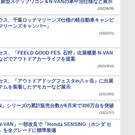
展 新型ステップワゴン＆N-VANの車中泊仕様など展示
(2022/8/26)
ウス、千葉ロッテマリーンズ仕様の軽自動車キャンピ
マリーンズキャンパー」
(2022/2/1)
、「FEELD GOOD FES. 石狩」出展概要 N-VAN
などでアウトドアカーライフを提案
(2021/9/16)
セス、「アウトドアドッグフェスタin八ヶ岳」に出展
テムを装着したデモカーなど展示
(2021/9/2)
N」シリーズの累計販売台数が6月末で300万台を突破
(2021/7/7)
-VAN」一部改良で「Honda SENSING（ホンダ セ
」を全グレードに標準装備