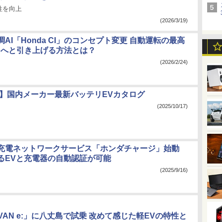
性を向上
(2026/3/19)
AI「Honda CI」のコンセプト変更 自動運転の最高
/hへと引き上げる方法とは？
(2026/2/24)
年版】国内メーカー最新バッテリEVカタログ
(2025/10/17)
充電ネットワークサービス「ホンダチャージ」始動
るEVと充電器の自動認証が可能
(2025/9/16)
VAN e:」に八丈島で試乗 改めて感じた軽EVの特性と