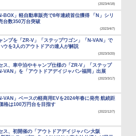
(2023/4/18)
N-BOX」軽自動車販売で8年連続首位獲得 「N」シリ
売台数350万台突破
(2023/4/7)
ンプを「ZR-V」「ステップワゴン」「N-VAN」で
ハウを3人のアウトドアの達人が解説
(2023/3/20)
セス、車中泊やキャンプ仕様の「ZR-V」「ステップ
N-VAN」を「アウトドアデイジャパン福岡」出展
(2023/3/17)
-VAN」ベースの軽商用EVを2024年春に発売 航続距
＆価格は100万円台を目指す
(2022/12/7)
セス、初開催の「アウトドアデイジャパン大阪