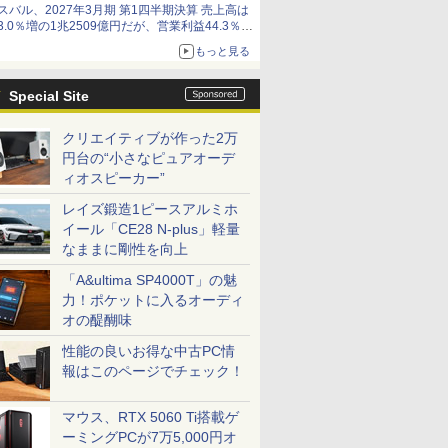
スバル、2027年3月期 第1四半期決算 売上高は
3.0％増の1兆2509億円だが、営業利益44.3％減
の426億円、当期利益10.3％減の492億円で増収
もっと見る
減益
Special Site
クリエイティブが作った2万
円台の“小さなピュアオーデ
ィオスピーカー”
レイズ鍛造1ピースアルミホ
イール「CE28 N-plus」軽量
なままに剛性を向上
「A&ultima SP4000T」の魅
力！ポケットに入るオーディ
オの醍醐味
性能の良いお得な中古PC情
報はこのページでチェック！
マウス、RTX 5060 Ti搭載ゲ
ーミングPCが7万5,000円オ