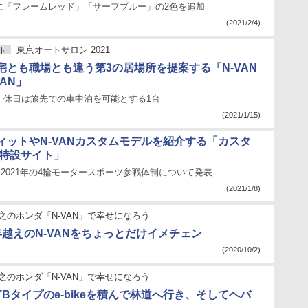
に「フレームレッド」「サーフブルー」の2色を追加
(2021/2/4)
東京オートサロン 2021
ト
宅とも職場とも違う第3の居場所を提案する「N-VAN
 VAN」
、休日は旅先での車中泊を可能とする1台
(2021/1/15)
ィットやN-VANカスタムモデルを紹介する「カスタ
 特設サイト」
時に2021年の4輪モータースポーツ参戦体制について発表
(2021/1/8)
之のホンダ「N-VAN」で幸せになろう
年越えのN-VANをちょっとだけイメチェン
(2020/10/2)
之のホンダ「N-VAN」で幸せになろう
TBタイプのe-bikeを積んで林道へ行き、そしてヘバ