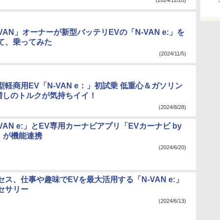
(2024/12/28)
VAN」オーナーが新型バッテリEVの「N-VAN e:」を
て、乗ってみた
(2024/11/5)
軽商用EV「N-VAN e：」初試乗 低重心＆ガソリン
％増しのトルクが気持ちイイ！
(2024/8/28)
VAN e:」とEV専用カーナビアプリ「EVカーナビ by
E」が機能連携
(2024/6/20)
ス、仕事や趣味でEVを最大活用する「N-VAN e:」
セサリー
(2024/6/13)