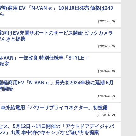
商用 EV 「N-VAN e:」 10月10日発売 価格は243
から
(2024/6/13)
宅向けEV充電サポートのサービス開始 ビックカメラ
でんきと提携
(2024/5/13)
-VAN」一部改良 特別仕様車「STYLE＋
」設定
(2024/4/18)
軽商用EV「N-VAN e:」発売を2024年秋に延期 5月
約開始
(2024/4/12)
C車外給電用「パワーサプライコネクター」初披露
(2023/11/12)
セス、5月13日～14日開催の「アウトドアデイジャパ
023」出展 車中泊やキャンプなど遊び方を提案