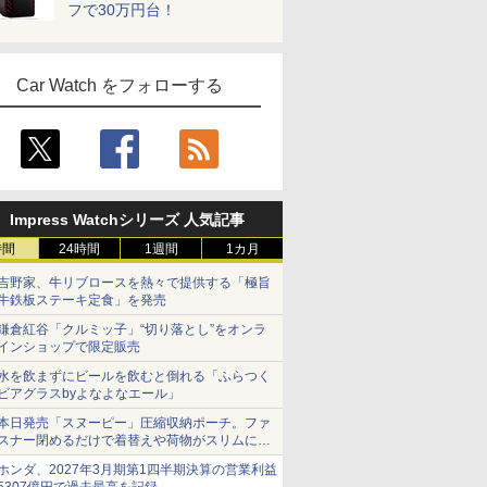
フで30万円台！
Car Watch をフォローする
Impress Watchシリーズ 人気記事
時間
24時間
1週間
1カ月
吉野家、牛リブロースを熱々で提供する「極旨
牛鉄板ステーキ定食」を発売
鎌倉紅谷「クルミッ子」“切り落とし”をオンラ
インショップで限定販売
水を飲まずにビールを飲むと倒れる「ふらつく
ビアグラスbyよなよなエール」
本日発売「スヌーピー」圧縮収納ポーチ。ファ
スナー閉めるだけで着替えや荷物がスリムにま
とまる
ホンダ、2027年3月期第1四半期決算の営業利益