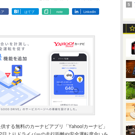
ェア
はてブ
note
LinkedIn
が提供する無料のカーナビアプリ「Yahoo!カーナビ」
、5月12日よりドライバーの走行距離や安全運転度合いを