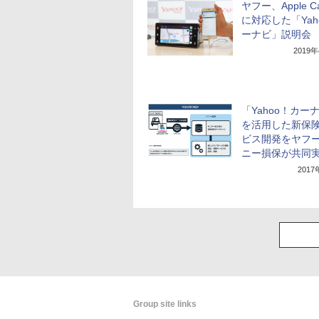
ヤフー、Apple Ca
に対応した「Yah
ーナビ」説明会
2019
「Yahoo！カー
を活用した新保
ビス開発をヤフ
ニー損保が共同
201
Group site links