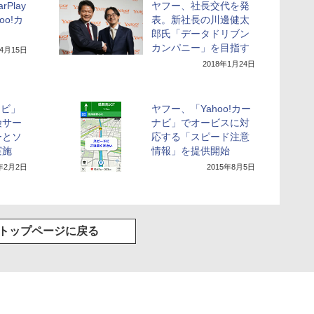
rPlay
ヤフー、社長交代を発
oo!カ
表。新社長の川邊健太
郎氏「データドリブン
カンパニー」を目指す
年4月15日
2018年1月24日
ナビ」
ヤフー、「Yahoo!カー
険サー
ナビ」でオービスに対
ーとソ
応する「スピード注意
実施
情報」を提供開始
7年2月2日
2015年8月5日
トップページに戻る