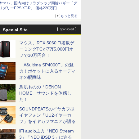
ヤマハ、国内向けフラグシップ四輪バギー「グ
リズリーEPS XT-R」 価格220万円
もっと見る
Special Site
マウス、RTX 5060 Ti搭載ゲ
ーミングPCが7万5,000円オ
フで30万円台！
「A&ultima SP4000T」の魅
力！ポケットに入るオーディ
オの醍醐味
鳥肌ものの「DENON
HOME」サウンドを体感し
た！
SOUNDPEATSのイヤカフ型
イヤフォン「UU2イヤーカ
フ」をイヤカフマニアが語る
iFi audio主力「NEO Stream
3」「NEO iDSD 3」に迫る