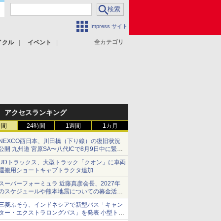
Impress サイト
全カテゴリ
イクル
イベント
アクセスランキング
時間
24時間
1週間
1カ月
NEXCO西日本、川田橋（下り線）の復旧状況
公開 九州道 宮原SA〜八代ICで8月9日中に緊急
車両を通行可能に
UDトラックス、大型トラック「クオン」に車両
運搬用ショートキャブトラクタ追加
スーパーフォーミュラ 近藤真彦会長、2027年
のスケジュールや熊本地震についての募金活動
を紹介
三菱ふそう、インドネシアで新型バス「キャン
ター・エクストラロングバス」を発表 小型トラ
ックベースの観光・旅客輸送向けバス