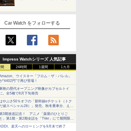
Car Watch をフォローする
Impress Watchシリーズ 人気記事
時間
24時間
1週間
1カ月
Amazon、ウイスキー「フロム・ザ・バレル」
が“4402円”で再び登場！
東映の歴代オープニング映像がカプセルトイ
に。全5種で8月下旬発売
はやぶさ50％オフの「新幹線eチケット（トク
だ値スペシャル28）」発売。秋冬乗車分、えき
ねっと限定
第3期放送記念！ アニメ「薬屋のひとりご
と」第1期・第2期全話を「TVer」にて期間限定
で順次無料配信開始
KDDI、楽天へのローミングを9月末で終了