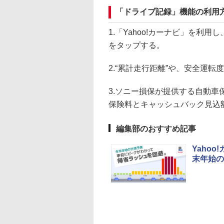
「ドライブ記録」機能の利用
1.「Yahoo!カーナビ」を利
をタップする。
2.“累計走行距離”や、安全運転
3.ソニー損保が提供する自動車保
保険料とキャッシュバック見込
編集部のおすすめ記事
Yaho
末年始の渋