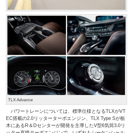
TLX Advance
パワートレーンについては、標準仕様となるTLXがVT
EC搭載の2.0リッターターボエンジン、TLX Type Sが栃
木にあるR＆Dセンターが開発を主導したV型6気筒3.0リ
ッター直噴ターボエンジンで、いずれもシーケンシャル