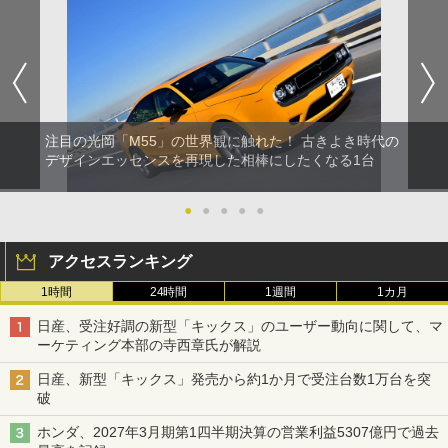
注目の光岡「M55」の世界観に触れた！ 古きよき時代の
デザインエッセンスを再現した相棒にしたくなる1台
●
●
●
●
●
アクセスランキング
1時間
24時間
1週間
1カ月
日産、受注好調の新型「キックス」のユーザー動向に関して、マ
ーケティング本部の寺西章氏が解説
日産、新型「キックス」発売から約1か月で受注台数1万台を突
破
ホンダ、2027年3月期第1四半期決算の営業利益5307億円で過去