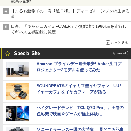
最高を記録
【まるも亜希子の「寄り道日和」】ディーゼルエンジンの生きる
道
日産、「キャシュカイe-POWER」が無給油で1980kmを走行し
てギネス世界記録に認定
もっと見る
Special Site
Amazon プライムデー過去最安! Anker注目プ
ロジェクター3モデルを使ってみた
SOUNDPEATSのイヤカフ型イヤフォン「UU2
イヤーカフ」をイヤカフマニアが語る
ハイグレードテレビ「TCL Q7D Pro」。圧巻の
色彩美で映画＆ゲームが極上体験に
ソニーミラーレス一眼の大特集！ 見どころ記事