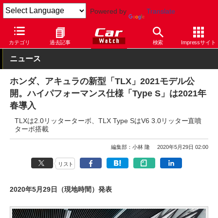
Powered by
Translate
Car Watch
自動車
ホンダ
カテゴリ
過去記事
検索
Impressサイト
ニュース
ホンダ、アキュラの新型「TLX」2021モデル公
開。ハイパフォーマンス仕様「Type S」は2021年
春導入
TLXは2.0リッターターボ、TLX Type SはV6 3.0リッター直噴
ターボ搭載
編集部：小林 隆
2020年5月29日 02:00
リスト
2020年5月29日（現地時間）発表