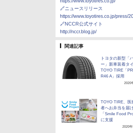
https://www.toyotires.co.jp/
🔗ニュースリリース
https://www.toyotires.co.jp/press/
🔗NCCR公式サイト
http://nccr.blog.jp/
関連記事
トヨタの新型「
ー」新車装着タ
TOYO TIRE「P
R46 A」採用
202
TOYO TIRE、
者へお弁当を届
「Smile Food Pr
に支援
2020