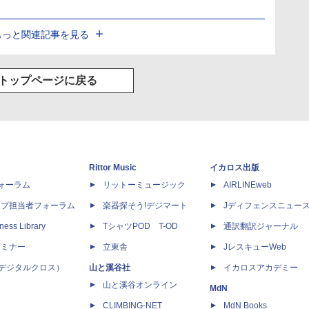
もっと関連記事を見る
トップページに戻る
Rittor Music
イカロス出版
dフォーラム
リットーミュージック
AIRLINEweb
ップ担当者フォーラム
楽器探そう!デジマート
Jディフェンスニュー
ness Library
TシャツPOD T-OD
通訳翻訳ジャーナル
セミナー
立東舎
JレスキューWeb
 X（デジタルクロス）
山と溪谷社
イカロスアカデミー
山と溪谷オンライン
MdN
CLIMBING-NET
MdN Books