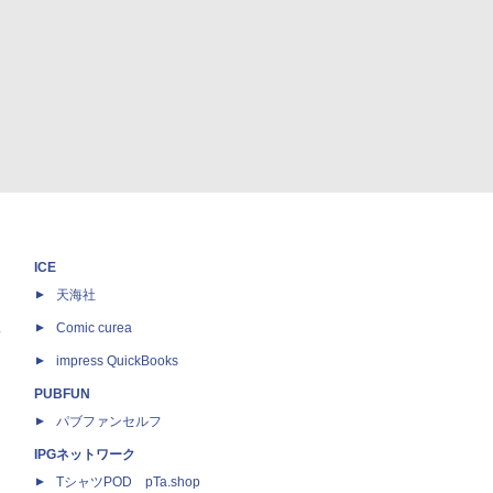
ICE
天海社
ス
Comic curea
impress QuickBooks
PUBFUN
パブファンセルフ
IPGネットワーク
TシャツPOD pTa.shop