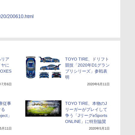
2020/200610.html
ハリア
TOYO TIRE、ドリフト
イヤに
競技「2020年D1グラン
ROXES
プリシリーズ」参戦表
明
0年7月6日
2020年6月11日
医療従事
TOYO TIRE、本物のJ
ける
リーガーがプレイして
oject」
争う「JリーグeSports
ONLINE」に特別協賛
年5月11日
2020年5月1日