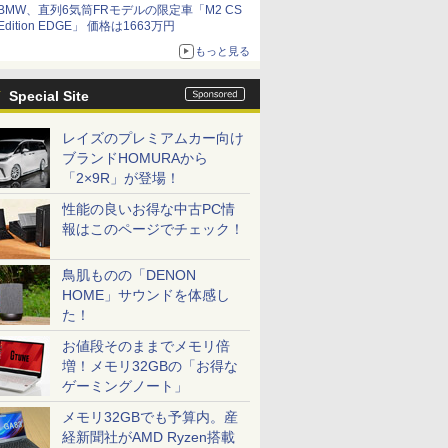
BMW、直列6気筒FRモデルの限定車「M2 CS
Edition EDGE」 価格は1663万円
もっと見る
Special Site
レイズのプレミアムカー向け
ブランドHOMURAから
「2×9R」が登場！
性能の良いお得な中古PC情
報はこのページでチェック！
鳥肌ものの「DENON
HOME」サウンドを体感し
た！
お値段そのままでメモリ倍
増！メモリ32GBの「お得な
ゲーミングノート」
メモリ32GBでも予算内。産
経新聞社がAMD Ryzen搭載