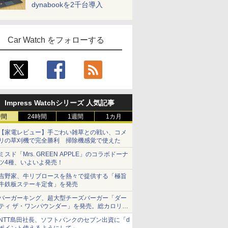
dynabookを2千台導入
Car Watch をフォローする
Impress Watchシリーズ 人気記事
時間
24時間
1週間
1カ月
【家電レビュー】手ごわい雑草との戦い、コメ
リの草刈機で完全勝利 掃除機感覚で使えた
ミスド「Mrs. GREEN APPLE」のコラボドーナ
ツ4種、いよいよ発売！
吉野家、牛リブロースを熱々で提供する「極旨
牛鉄板ステーキ定食」を発売
バーガーキング、超大型チーズバーガー「ダー
ティ ザ・ワンパウンダー」を発売。総カロリー
約1656kcal、総重量約527g！
NTT島田社長、ソフトバンクのセブン出資に「d