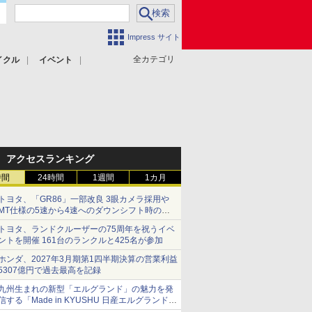
Impress サイト
全カテゴリ
イクル
イベント
アクセスランキング
時間
24時間
1週間
1カ月
トヨタ、「GR86」一部改良 3眼カメラ採用や
MT仕様の5速から4速へのダウンシフト時の操
作性向上など
トヨタ、ランドクルーザーの75周年を祝うイベ
ントを開催 161台のランクルと425名が参加
ホンダ、2027年3月期第1四半期決算の営業利益
5307億円で過去最高を記録
九州生まれの新型「エルグランド」の魅力を発
信する「Made in KYUSHU 日産エルグランドデ
ー」8月14日開催