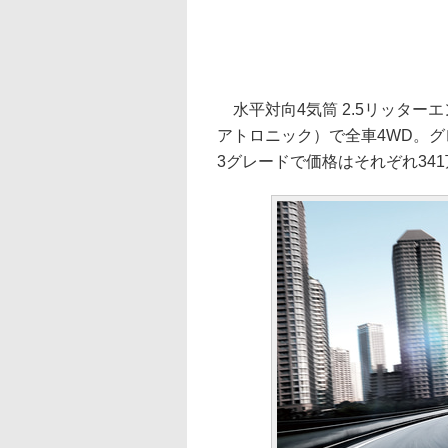
水平対向4気筒 2.5リッター
アトロニック）で全車4WD。グレード
3グレードで価格はそれぞれ341万