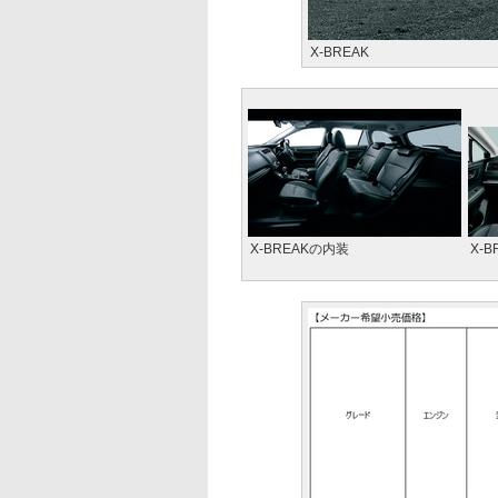
X-BREAK
X-BREAKの内装
X-