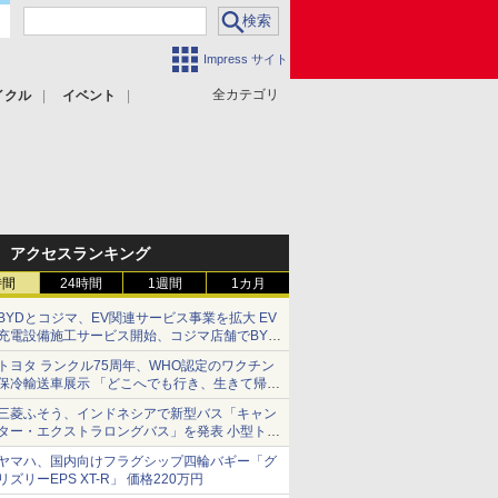
Impress サイト
全カテゴリ
イクル
イベント
アクセスランキング
時間
24時間
1週間
1カ月
BYDとコジマ、EV関連サービス事業を拡大 EV
充電設備施工サービス開始、コジマ店舗でBYD
車の展示・試乗イベントを強化
トヨタ ランクル75周年、WHO認定のワクチン
保冷輸送車展示 「どこへでも行き、生きて帰っ
てこられる」ランドクルーザーで命をつなぐ
三菱ふそう、インドネシアで新型バス「キャン
ター・エクストラロングバス」を発表 小型トラ
ックベースの観光・旅客輸送向けバス
ヤマハ、国内向けフラグシップ四輪バギー「グ
リズリーEPS XT-R」 価格220万円