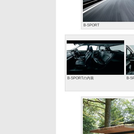
B-SPORT
B-SPORTの内装
B-