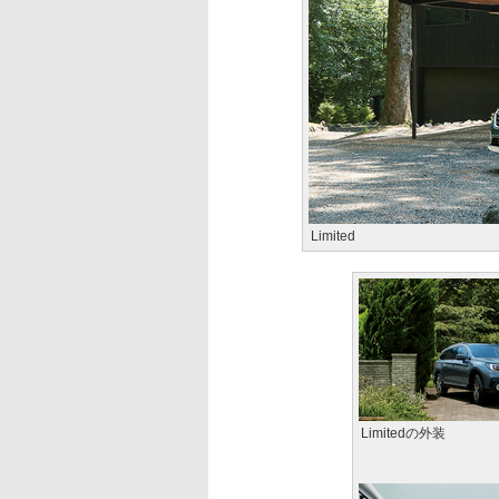
Limited
Limitedの外装