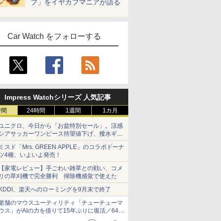
フ」をイヤカフマニアが語る
Car Watch をフォローする
Impress Watchシリーズ 人気記事
時間
24時間
1週間
1カ月
ユニクロ、今日から「お盆特別セール」。涼感
シアサッカーワンピース待望値下げ、撥水ギア
ショーツは1990円に
ミスド「Mrs. GREEN APPLE」のコラボドーナ
ツ4種、いよいよ発売！
【家電レビュー】手ごわい雑草との戦い、コメ
リの草刈機で完全勝利 掃除機感覚で使えた
KDDI、楽天へのローミングを9月末で終了
老舗のマウスユーティリティ「チューチューマ
ウス」がAIの力を借りて15年ぶりに復活／64bit
化、Windows 10/11、「Chrome」も走り回