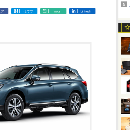
ェア
はてブ
note
LinkedIn