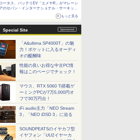
ロータス、バッテリEV「エメヤR」がマレーシ
アのセパン・インターナショナル・サーキット
のBEV最速タイムを樹立
もっと見る
Special Site
「A&ultima SP4000T」の魅
力！ポケットに入るオーディ
オの醍醐味
性能の良いお得な中古PC情
報はこのページでチェック！
マウス、RTX 5060 Ti搭載ゲ
ーミングPCが7万5,000円オ
フで30万円台！
iFi audio主力「NEO Stream
3」「NEO iDSD 3」に迫る
SOUNDPEATSのイヤカフ型
イヤフォン「UU2イヤーカ