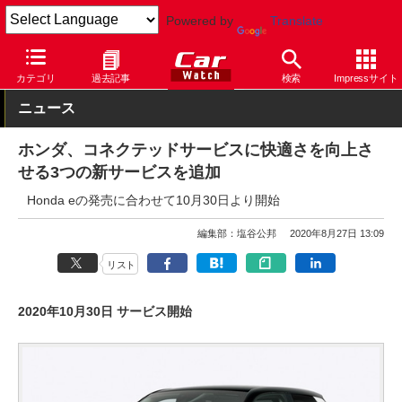
Powered by
Translate
Car Watch
自動車
ホンダ
その他
カテゴリ
過去記事
検索
Impressサイト
ニュース
ホンダ、コネクテッドサービスに快適さを向上さ
せる3つの新サービスを追加
Honda eの発売に合わせて10月30日より開始
編集部：塩谷公邦
2020年8月27日 13:09
リスト
2020年10月30日 サービス開始