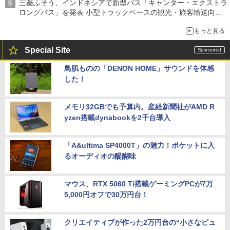
三菱ふそう、インドネシアで新型バス「キャンター・エクストラ
ロングバス」を発表 小型トラックベースの観光・旅客輸送向け
バス
もっと見る
Special Site
鳥肌ものの「DENON HOME」サウンドを体感
した！
メモリ32GBでも予算内。産経新聞社がAMD R
yzen搭載dynabookを2千台導入
「A&ultima SP4000T」の魅力！ポケットに入
るオーディオの醍醐味
マウス、RTX 5060 Ti搭載ゲーミングPCが7万
5,000円オフで30万円台！
クリエイティブが作った2万円台の“小さなピュ