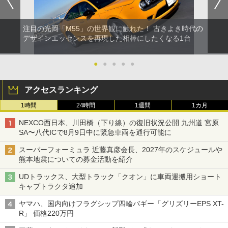
注目の光岡「M55」の世界観に触れた！ 古きよき時代の
デザインエッセンスを再現した相棒にしたくなる1台
●
●
●
●
●
アクセスランキング
1時間
24時間
1週間
1カ月
NEXCO西日本、川田橋（下り線）の復旧状況公開 九州道 宮原
SA〜八代ICで8月9日中に緊急車両を通行可能に
スーパーフォーミュラ 近藤真彦会長、2027年のスケジュールや
熊本地震についての募金活動を紹介
UDトラックス、大型トラック「クオン」に車両運搬用ショート
キャブトラクタ追加
ヤマハ、国内向けフラグシップ四輪バギー「グリズリーEPS XT-
R」 価格220万円