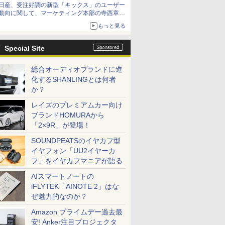
日産、受注好調の新型「キックス」のユーザー
動向に関して、マーケティング本部の寺西章氏
が解説
もっと見る
Special Site
総合オーディオブランドに進
化するSHANLINGとは何者
か？
レイズのプレミアムカー向け
ブランドHOMURAから
「2×9R」が登場！
SOUNDPEATSのイヤカフ型
イヤフォン「UU2イヤーカ
フ」をイヤカフマニアが語る
AIスマートノートの
iFLYTEK「AINOTE 2」はな
ぜ魅力的なのか？
Amazon プライムデー過去最
安! Anker注目プロジェクタ