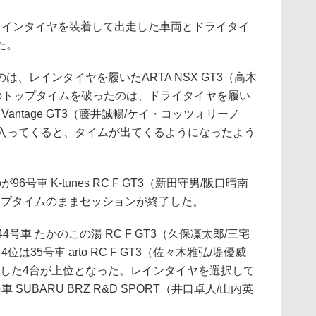
インタイヤを装着して出走した車両とドライタイ
た。
、レインタイヤを履いたARTA NSX GT3（高木
そのトップタイムを破ったのは、ドライタイヤを履い
ation Vantage GT3（藤井誠暢/ケイ・コッツォリーノ
が入ってくると、タイムが出てくるようになったよう
車 K-tunes RC F GT3（新田守男/阪口晴南
ップタイムのままセッションが終了した。
号車 たかのこの湯 RC F GT3（久保凜太郎/三宅
は35号車 arto RC F GT3（佐々木雅弘/堤優威
択した4台が上位となった。レインタイヤを選択して
 SUBARU BRZ R&D SPORT（井口卓人/山内英