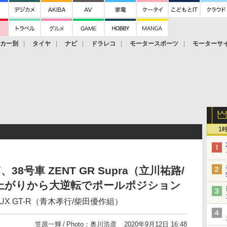
ーカー別
タイヤ
ナビ
ドラレコ
モータースポーツ
モーターサ
1
、38号車 ZENT GR Supra（立川祐路/
上がりから大逆転でポールポジション
VAUX GT-R（青木孝行/柴田優作組）
笠原一輝
Photo：奥川浩彦
2020年9月12日 16:48