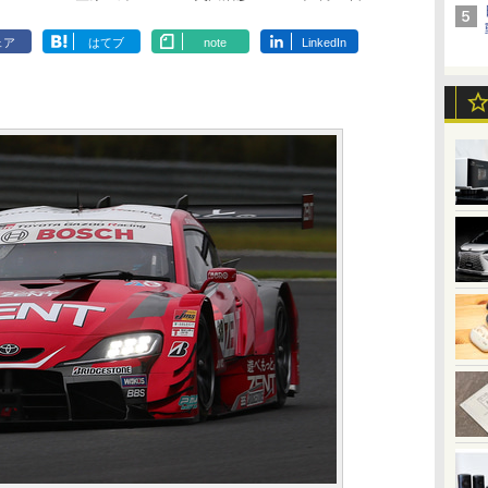
ェア
はてブ
note
LinkedIn