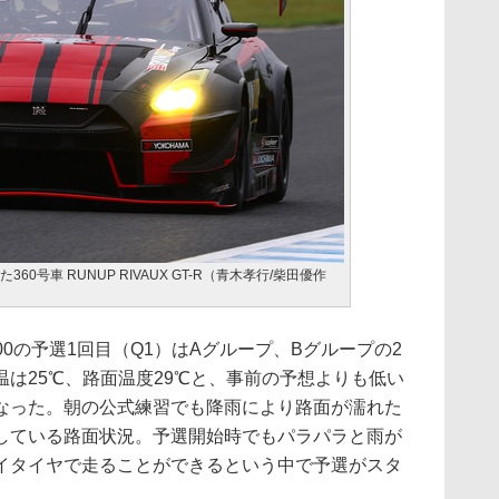
60号車 RUNUP RIVAUX GT-R（青木孝行/柴田優作
00の予選1回目（Q1）はAグループ、Bグループの2
は25℃、路面温度29℃と、事前の予想よりも低い
なった。朝の公式練習でも降雨により路面が濡れた
している路面状況。予選開始時でもパラパラと雨が
イタイヤで走ることができるという中で予選がスタ