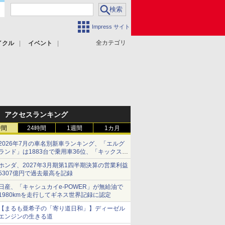
Impress サイト
全カテゴリ
イクル
イベント
アクセスランキング
時間
24時間
1週間
1カ月
2026年7月の車名別新車ランキング、「エルグ
ランド」は1883台で乗用車36位、「キックス」
は2591台で27位に
ホンダ、2027年3月期第1四半期決算の営業利益
5307億円で過去最高を記録
日産、「キャシュカイe-POWER」が無給油で
1980kmを走行してギネス世界記録に認定
【まるも亜希子の「寄り道日和」】ディーゼル
エンジンの生きる道