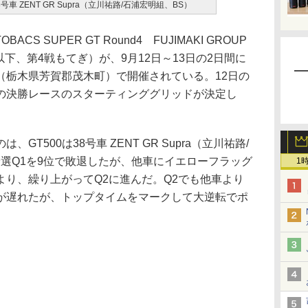
 ZENT GR Supra（立川祐路/石浦宏明組、BS）
BACS SUPER GT Round4 FUJIMAKI GROUP
CE」（以下、第4戦もてぎ）が、9月12日～13日の2日間に
（栃木県芳賀郡茂木町）で開催されている。12日の
の決勝レースのスターティンググリッドが決定し
T500は38号車 ZENT GR Supra（立川祐路/
予選Q1を9位で敗退したが、他車にイエローフラッグ
1
より、繰り上がってQ2に進んだ。Q2でも他車より
が遅れたが、トップタイムをマークして大逆転でポ