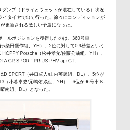
きダンプ（ドライとウェットが混在している）状況
ライタイヤで出て行った。徐々にコンディションが
ムが更新される激しい予選になった。
ールポジションを獲得したのは、360号車
青木孝行/柴田優作組、YH）。2位に対して0.9秒差という
HOPPY Porsche（松井孝允/佐藤公哉組、YH）、
GR SPORT PRIUS PHV apr GT。
 R&D SPORT（井口卓人/山内英輝組、DL）、5位が
GT3（小暮卓史/元嶋佑弥組、YH）、6位が96号車 K-
/阪口晴南組、DL）となった。