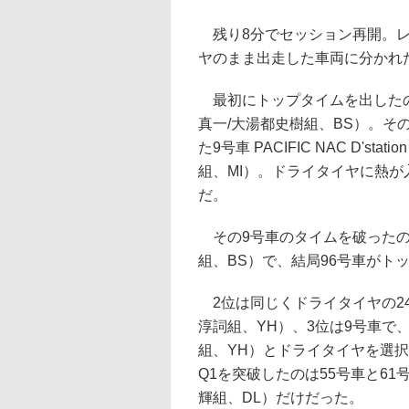
残り8分でセッション再開。レ
ヤのまま出走した車両に分かれ
最初にトップタイムを出したのは
真一/大湯都史樹組、BS）。
た9号車 PACIFIC NAC D'st
組、MI）。ドライタイヤに熱
だ。
その9号車のタイムを破ったのが96号
組、BS）で、結局96号車がト
2位は同じくドライタイヤの244
淳詞組、YH）、3位は9号車で、4位
組、YH）とドライタイヤを選
Q1を突破したのは55号車と61号車
輝組、DL）だけだった。