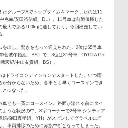
たグループAでトップタイムをマークしたのは11
-R（平中克幸/安田裕信組、DL）。11号車は前戦優勝した
最大である100kgに達しており、今回出走してい
る。
を出し、驚きをもって迎えられた。2位は65号車
尚弥/菅波冬悟組、BS）で、3位は31号車 TOYOTA GR
GT（嵯峨宏紀/中山友貴組、BS）。
はドライコンディションでスタートした。いつ雨
るか分からないため、各車とも早くコースインでき
ことになった。
車とも一斉にコースイン。路面が濡れる前にタイ
ような状況の中、S字コーナーで2号車 シンティア
寛規/柳田真孝組、YH）がスピンしてグラベルに埋
し、車両排除のために赤旗中断となってしまった。