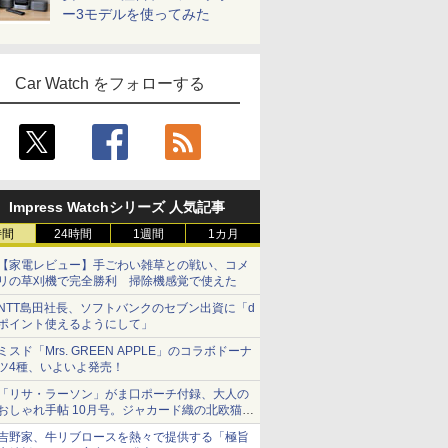
ー3モデルを使ってみた
Car Watch をフォローする
Impress Watchシリーズ 人気記事
時間
24時間
1週間
1カ月
【家電レビュー】手ごわい雑草との戦い、コメ
リの草刈機で完全勝利 掃除機感覚で使えた
NTT島田社長、ソフトバンクのセブン出資に「d
ポイント使えるようにして」
ミスド「Mrs. GREEN APPLE」のコラボドーナ
ツ4種、いよいよ発売！
「リサ・ラーソン」がま口ポーチ付録、大人の
おしゃれ手帖 10月号。ジャカード織の北欧猫デ
ザイン
吉野家、牛リブロースを熱々で提供する「極旨