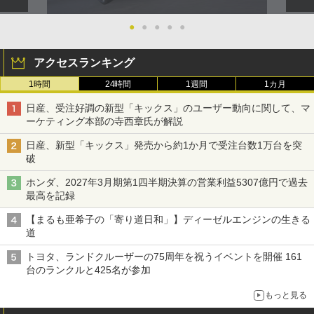
●
●
●
●
●
アクセスランキング
1時間
24時間
1週間
1カ月
日産、受注好調の新型「キックス」のユーザー動向に関して、マ
ーケティング本部の寺西章氏が解説
日産、新型「キックス」発売から約1か月で受注台数1万台を突
破
ホンダ、2027年3月期第1四半期決算の営業利益5307億円で過去
最高を記録
【まるも亜希子の「寄り道日和」】ディーゼルエンジンの生きる
道
トヨタ、ランドクルーザーの75周年を祝うイベントを開催 161
台のランクルと425名が参加
もっと見る