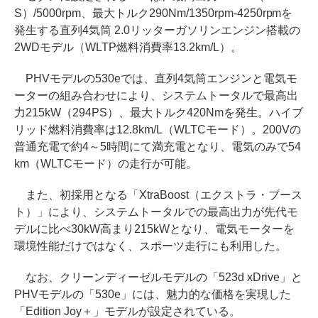
S）/5000rpm、最大トルク290Nm/1350rpm-4250rpmを
発生する直列4気筒 2.0リッターガソリンエンジン搭載の
2WDモデル（WLTP燃料消費率13.2km/L）。
PHVモデルの530eでは、直列4気筒エンジンと電気モ
ーターの組み合わせにより、システムトータルで最高出
力215kW（294PS）、最大トルク420Nmを発生。ハイブ
リッド燃料消費率は12.8km/L（WLTCモード）。200Vの
普通充電で約4～5時間にて満充電となり、電気のみで54
km（WLTCモード）の走行が可能。
また、初採用となる「XtraBoost（エクストラ・ブース
ト）」により、システムトータルでの最高出力が先代モ
デルに比べ30kW高まり215kWとなり、電気モーターを
環境性能だけではなく、スポーツ走行にも利用した。
なお、クリーンディーゼルモデルの「523d xDrive」と
PHVモデルの「530e」には、魅力的な価格を実現した
「Edition Joy＋」モデルが設定されている。