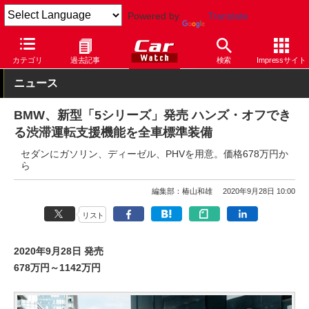
Powered by
Translate
Car Watch
自動車
BMW
5シリーズ
カテゴリ
過去記事
検索
Impressサイト
ニュース
BMW、新型「5シリーズ」発売 ハンズ・オフでき
る渋滞運転支援機能を全車標準装備
セダンにガソリン、ディーゼル、PHVを用意。価格678万円か
ら
編集部：椿山和雄
2020年9月28日 10:00
リスト
2020年9月28日 発売
678万円～1142万円