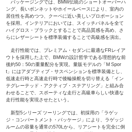
パッケージングでは、BMW伝統のショートオーバーハ
ング、長いボンネットやホイールベースにより、室内の
居住性を高めつつ、クーペに近い美しいプロポーション
を採用。インテリアにおいては、スイッチパネルを全て
ハイグロス・ブラックとすることで高品質感を高め、さ
らにレザーシートを標準装備することで高級感を演出。
走行性能では、プレミアム・セダンに最適なFRレイア
ウトを採用した上で、BMWの設計哲学である理想的な前
後約50：50の重量配分を実現。量販モデルの「M Spor
t」にはアダプティブ・サスペンションを標準装備とし、
低速走行時と高速走行時で後輪操舵を切り替える「イン
テグレーテッド・アクティブ・ステアリング」と組み合
わせることで、スポーティな走行と高級車らしい快適な
走行性能を実現させたという。
新型5シリーズ ツーリングでは、初採用の「ラゲッ
ジ・コンパートメント・パッケージ」により、ラゲッジ
ルームの容量を通常の570Lから、リアシートを完全に倒