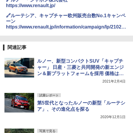
https://www.renault.jp/
🔗ルーテシア、キャプチャー欧州販売台数No.1キャンペ
ーン
https://www.renault.jp/information/campaign/lp/2102-
no1cp.html
関連記事
ルノー、新型コンパクトSUV「キャプチ
ャー」 日産・三菱と共同開発の新エンジ
ン＆新プラットフォームを採用 価格は29
9万円から
2021年2月4日
試乗レポート
第5世代となったルノーの新型「ルーテシ
ア」、その進化点を探る
2020年12月1日
写真で見る