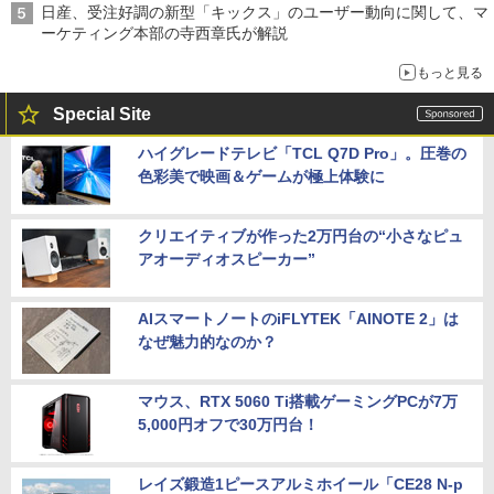
日産、受注好調の新型「キックス」のユーザー動向に関して、マ
ーケティング本部の寺西章氏が解説
もっと見る
Special Site
ハイグレードテレビ「TCL Q7D Pro」。圧巻の
色彩美で映画＆ゲームが極上体験に
クリエイティブが作った2万円台の“小さなピュ
アオーディオスピーカー”
AIスマートノートのiFLYTEK「AINOTE 2」は
なぜ魅力的なのか？
マウス、RTX 5060 Ti搭載ゲーミングPCが7万
5,000円オフで30万円台！
レイズ鍛造1ピースアルミホイール「CE28 N-p