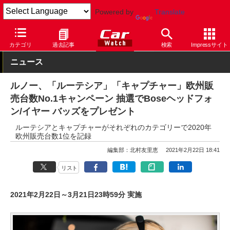
Powered by
Translate
Car Watch
自動車
ルノー
ルーテシア
カテゴリ
過去記事
検索
Impressサイト
ニュース
ルノー、「ルーテシア」「キャプチャー」欧州販
売台数No.1キャンペーン 抽選でBoseヘッドフォ
ン/イヤー バッズをプレゼント
ルーテシアとキャプチャーがそれぞれのカテゴリーで2020年
欧州販売台数1位を記録
編集部：北村友里恵
2021年2月22日 18:41
リスト
2021年2月22日～3月21日23時59分 実施