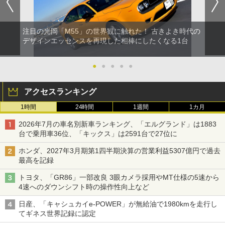
注目の光岡「M55」の世界観に触れた！ 古きよき時代の
デザインエッセンスを再現した相棒にしたくなる1台
●
●
●
●
●
アクセスランキング
1時間
24時間
1週間
1カ月
2026年7月の車名別新車ランキング、「エルグランド」は1883
台で乗用車36位、「キックス」は2591台で27位に
ホンダ、2027年3月期第1四半期決算の営業利益5307億円で過去
最高を記録
トヨタ、「GR86」一部改良 3眼カメラ採用やMT仕様の5速から
4速へのダウンシフト時の操作性向上など
日産、「キャシュカイe-POWER」が無給油で1980kmを走行し
てギネス世界記録に認定