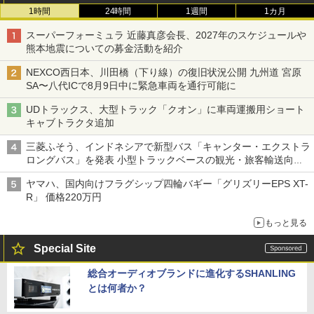
1時間
24時間
1週間
1カ月
スーパーフォーミュラ 近藤真彦会長、2027年のスケジュールや
熊本地震についての募金活動を紹介
NEXCO西日本、川田橋（下り線）の復旧状況公開 九州道 宮原
SA〜八代ICで8月9日中に緊急車両を通行可能に
UDトラックス、大型トラック「クオン」に車両運搬用ショート
キャブトラクタ追加
三菱ふそう、インドネシアで新型バス「キャンター・エクストラ
ロングバス」を発表 小型トラックベースの観光・旅客輸送向け
バス
ヤマハ、国内向けフラグシップ四輪バギー「グリズリーEPS XT-
R」 価格220万円
もっと見る
Special Site
総合オーディオブランドに進化するSHANLING
とは何者か？