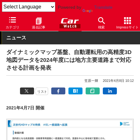
Powered by
Translate
Car Watch
自動車
日産
スカイライン
カテゴリ
過去記事
検索
Impressサイト
ニュース
ダイナミックマップ基盤、自動運転用の高精度3D
地図データを2024年度には地方主要道路まで対応
させる計画を発表
笠原一輝
2021年4月8日 10:12
リスト
2021年4月7日 開催