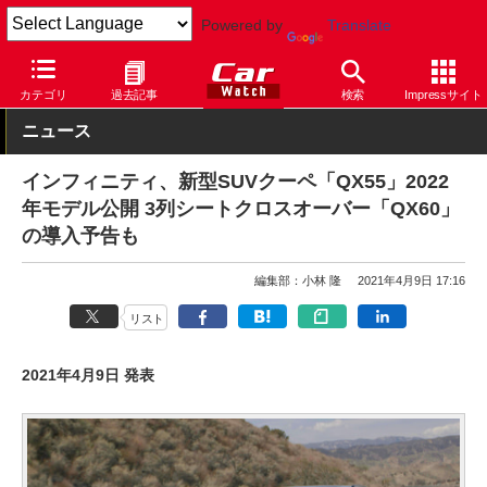
Powered by
Translate
Car Watch
自動車
日産
その他
カテゴリ
過去記事
検索
Impressサイト
ニュース
インフィニティ、新型SUVクーペ「QX55」2022
年モデル公開 3列シートクロスオーバー「QX60」
の導入予告も
編集部：小林 隆
2021年4月9日 17:16
リスト
2021年4月9日 発表