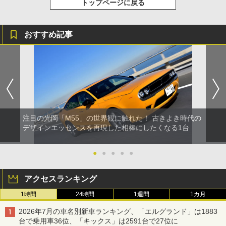
トップページに戻る
おすすめ記事
注目の光岡「M55」の世界観に触れた！ 古きよき時代の
デザインエッセンスを再現した相棒にしたくなる1台
●
●
●
●
●
アクセスランキング
1時間
24時間
1週間
1カ月
2026年7月の車名別新車ランキング、「エルグランド」は1883
台で乗用車36位、「キックス」は2591台で27位に