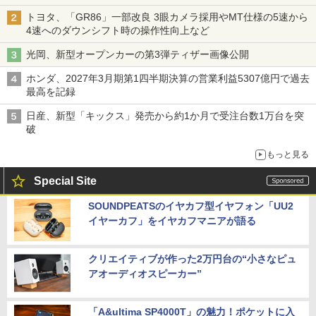
トヨタ、「GR86」一部改良 3眼カメラ採用やMT仕様の5速から
4速へのダウンシフト時の操作性向上など
光岡、新型オープンカーの第3弾ティザー画像公開
ホンダ、2027年3月期第1四半期決算の営業利益5307億円で過去
最高を記録
日産、新型「キックス」発売から約1か月で受注台数1万台を突
破
もっと見る
Special Site
SOUNDPEATSのイヤカフ型イヤフォン「UU2
イヤーカフ」をイヤカフマニアが語る
クリエイティブが作った2万円台の“小さなピュ
アオーディオスピーカー”
「A&ultima SP4000T」の魅力！ポケットに入