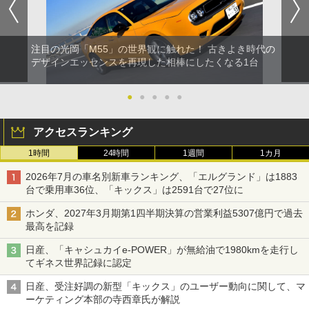
注目の光岡「M55」の世界観に触れた！ 古きよき時代の
デザインエッセンスを再現した相棒にしたくなる1台
●
●
●
●
●
アクセスランキング
1時間
24時間
1週間
1カ月
2026年7月の車名別新車ランキング、「エルグランド」は1883
台で乗用車36位、「キックス」は2591台で27位に
ホンダ、2027年3月期第1四半期決算の営業利益5307億円で過去
最高を記録
日産、「キャシュカイe-POWER」が無給油で1980kmを走行し
てギネス世界記録に認定
日産、受注好調の新型「キックス」のユーザー動向に関して、マ
ーケティング本部の寺西章氏が解説