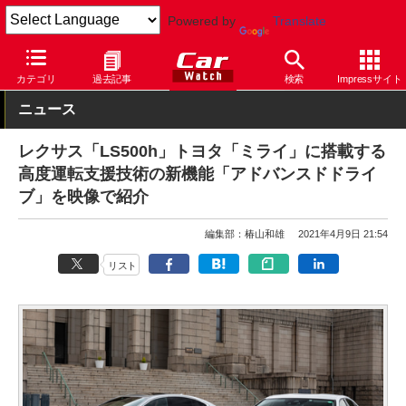
Powered by
Translate
Car Watch
テクノロジー
安全
自動運転
カテゴリ
過去記事
検索
Impressサイト
ニュース
レクサス「LS500h」トヨタ「ミライ」に搭載する
高度運転支援技術の新機能「アドバンスドドライ
ブ」を映像で紹介
編集部：椿山和雄
2021年4月9日 21:54
リスト