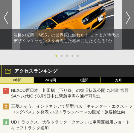
注目の光岡「M55」の世界観に触れた！ 古きよき時代の
デザインエッセンスを再現した相棒にしたくなる1台
●
●
●
●
●
アクセスランキング
1時間
24時間
1週間
1カ月
NEXCO西日本、川田橋（下り線）の復旧状況公開 九州道 宮原
SA〜八代ICで8月9日中に緊急車両を通行可能に
三菱ふそう、インドネシアで新型バス「キャンター・エクストラ
ロングバス」を発表 小型トラックベースの観光・旅客輸送向け
バス
UDトラックス、大型トラック「クオン」に車両運搬用ショート
キャブトラクタ追加