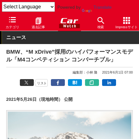
Powered by
Translate
Car Watch
自動車
BMW
4シリーズ
カテゴリ
過去記事
検索
Impressサイト
ニュース
BMW、“M xDrive”採用のハイパフォーマンスモデ
ル「M4コンペティション コンバーチブル」
編集部：小林 隆
2021年6月1日 07:00
リスト
2021年5月26日（現地時間） 公開