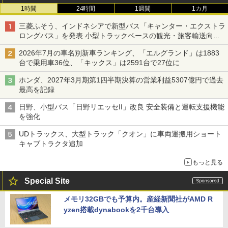
1時間
24時間
1週間
1カ月
三菱ふそう、インドネシアで新型バス「キャンター・エクストラ
ロングバス」を発表 小型トラックベースの観光・旅客輸送向け
バス
2026年7月の車名別新車ランキング、「エルグランド」は1883
台で乗用車36位、「キックス」は2591台で27位に
ホンダ、2027年3月期第1四半期決算の営業利益5307億円で過去
最高を記録
日野、小型バス「日野リエッセII」改良 安全装備と運転支援機能
を強化
UDトラックス、大型トラック「クオン」に車両運搬用ショート
キャブトラクタ追加
もっと見る
Special Site
メモリ32GBでも予算内。産経新聞社がAMD R
yzen搭載dynabookを2千台導入