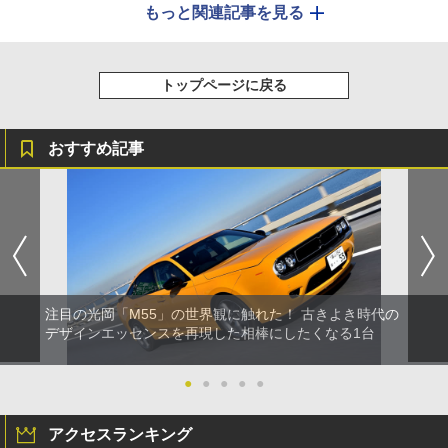
もっと関連記事を見る
トップページに戻る
おすすめ記事
注目の光岡「M55」の世界観に触れた！ 古きよき時代の
デザインエッセンスを再現した相棒にしたくなる1台
●
●
●
●
●
アクセスランキング