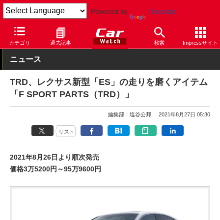
Powered by
Translate
Car Watch
自動車
レクサス
ES
カテゴリ
過去記事
検索
Impressサイト
ニュース
TRD、レクサス新型「ES」の走りを磨くアイテム
「F SPORT PARTS（TRD）」
編集部：塩谷公邦
2021年8月27日 05:30
リスト
2021年8月26日より順次発売
価格3万5200円～95万9600円