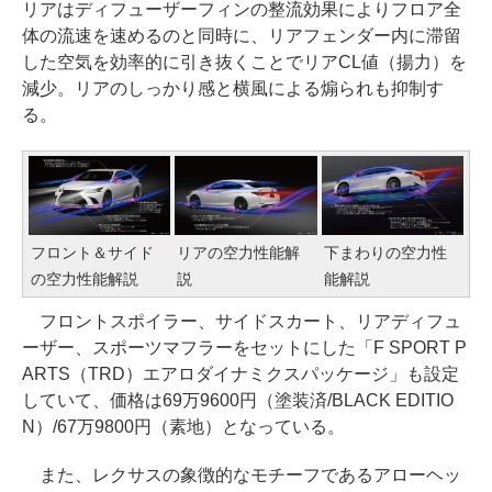
リアはディフューザーフィンの整流効果によりフロア全
体の流速を速めるのと同時に、リアフェンダー内に滞留
した空気を効率的に引き抜くことでリアCL値（揚力）を
減少。リアのしっかり感と横風による煽られも抑制す
る。
フロント＆サイド
リアの空力性能解
下まわりの空力性
の空力性能解説
説
能解説
フロントスポイラー、サイドスカート、リアディフュ
ーザー、スポーツマフラーをセットにした「F SPORT P
ARTS（TRD）エアロダイナミクスパッケージ」も設定
していて、価格は69万9600円（塗装済/BLACK EDITIO
N）/67万9800円（素地）となっている。
また、レクサスの象徴的なモチーフであるアローヘッ