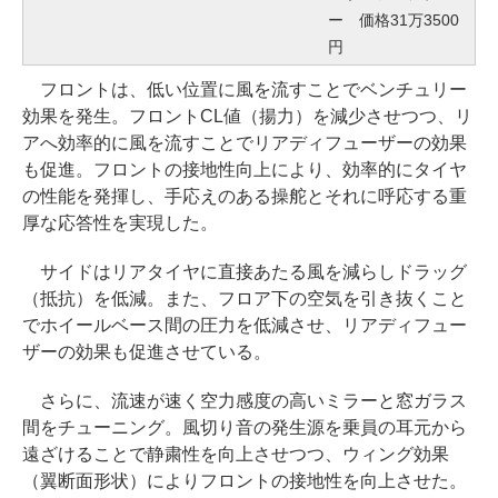
ー 価格31万3500
円
フロントは、低い位置に風を流すことでベンチュリー
効果を発生。フロントCL値（揚力）を減少させつつ、リ
アへ効率的に風を流すことでリアディフューザーの効果
も促進。フロントの接地性向上により、効率的にタイヤ
の性能を発揮し、手応えのある操舵とそれに呼応する重
厚な応答性を実現した。
サイドはリアタイヤに直接あたる風を減らしドラッグ
（抵抗）を低減。また、フロア下の空気を引き抜くこと
でホイールベース間の圧力を低減させ、リアディフュー
ザーの効果も促進させている。
さらに、流速が速く空力感度の高いミラーと窓ガラス
間をチューニング。風切り音の発生源を乗員の耳元から
遠ざけることで静粛性を向上させつつ、ウィング効果
（翼断面形状）によりフロントの接地性を向上させた。