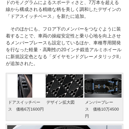
ドのモノグラムによるスポーティさと、7万本を超える
線から構成される精緻な柄を美しく調和したデザインの
「ドアスイッチベース」を新たに追加。
そのほかにも、フロア下のメンバーをつなぐように装
着することで、車両の操縦安定性と乗り心地を向上させ
るメンバーブレースも設定しているほか、車種専用開発
を行なった軽量・高剛性の20インチ鍛造アルミホイール
に新規設定色となる「ダイヤモンドグレーメタリックII」
が追加された。
ドアスイッチベー
デザイン拡大図
メンバーブレー
ス 価格6万1600円
ス 価格10万4500
円