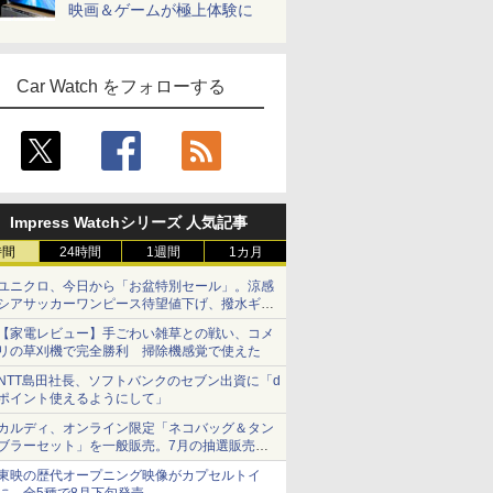
映画＆ゲームが極上体験に
Car Watch をフォローする
Impress Watchシリーズ 人気記事
時間
24時間
1週間
1カ月
ユニクロ、今日から「お盆特別セール」。涼感
シアサッカーワンピース待望値下げ、撥水ギア
ショーツは1990円に
【家電レビュー】手ごわい雑草との戦い、コメ
リの草刈機で完全勝利 掃除機感覚で使えた
NTT島田社長、ソフトバンクのセブン出資に「d
ポイント使えるようにして」
カルディ、オンライン限定「ネコバッグ＆タン
ブラーセット」を一般販売。7月の抽選販売の
当選無効分
東映の歴代オープニング映像がカプセルトイ