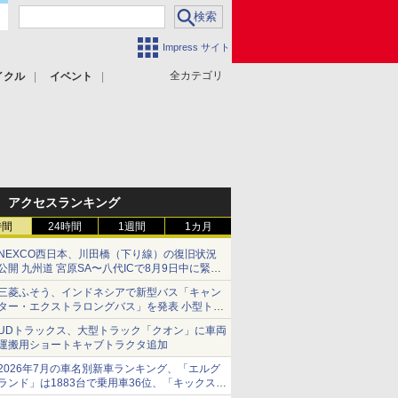
Impress サイト
全カテゴリ
イクル
イベント
アクセスランキング
時間
24時間
1週間
1カ月
NEXCO西日本、川田橋（下り線）の復旧状況
公開 九州道 宮原SA〜八代ICで8月9日中に緊急
車両を通行可能に
三菱ふそう、インドネシアで新型バス「キャン
ター・エクストラロングバス」を発表 小型トラ
ックベースの観光・旅客輸送向けバス
UDトラックス、大型トラック「クオン」に車両
運搬用ショートキャブトラクタ追加
2026年7月の車名別新車ランキング、「エルグ
ランド」は1883台で乗用車36位、「キックス」
は2591台で27位に