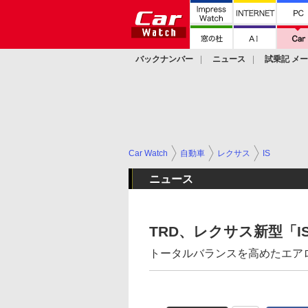
バックナンバー
ニュース
試乗記 メ
カスタム
Car Watch
自動車
レクサス
IS
ニュース
TRD、レクサス新型「IS」
トータルバランスを高めたエア