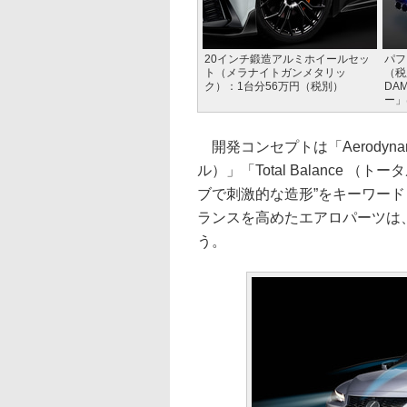
20インチ鍛造アルミホイールセッ
パフ
ト（メラナイトガンメタリッ
（税
ク）：1台分56万円（税別）
DA
ー」
開発コンセプトは「Aerodynam
ル）」「Total Balance 
ブで刺激的な造形”をキーワー
ランスを高めたエアロパーツは
う。