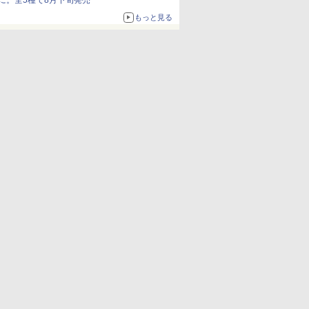
に。全5種で8月下旬発売
もっと見る