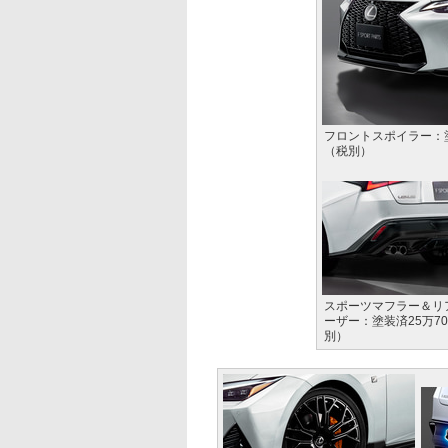
フロントスポイラー：
（税別）
スポーツマフラー＆リ
ーザー：塗装済25万70
別）