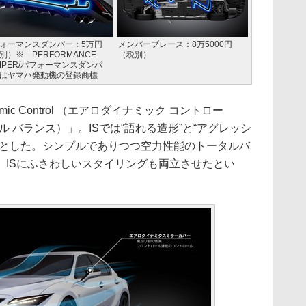
ォーマンスダンパー：5万円
メンバーブレース：8万5000円
別）※「PERFORMANCE
（税別）
MPER/パフォーマンスダンパ
はヤマハ発動機の登録商標
ic Control （エアロダイナミック コントロー
（トータル バランス）」。ISでは“語れる造形”と“アグレッシ
ドとした。シンプルでありつつ空力性能のトータルバ
、ISにふさわしいスタイリングも両立させたとい