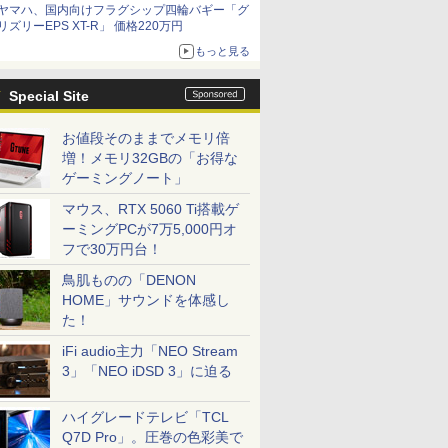
ヤマハ、国内向けフラグシップ四輪バギー「グ
リズリーEPS XT-R」 価格220万円
もっと見る
Special Site
お値段そのままでメモリ倍
増！メモリ32GBの「お得な
ゲーミングノート」
マウス、RTX 5060 Ti搭載ゲ
ーミングPCが7万5,000円オ
フで30万円台！
鳥肌ものの「DENON
HOME」サウンドを体感し
た！
iFi audio主力「NEO Stream
3」「NEO iDSD 3」に迫る
ハイグレードテレビ「TCL
Q7D Pro」。圧巻の色彩美で