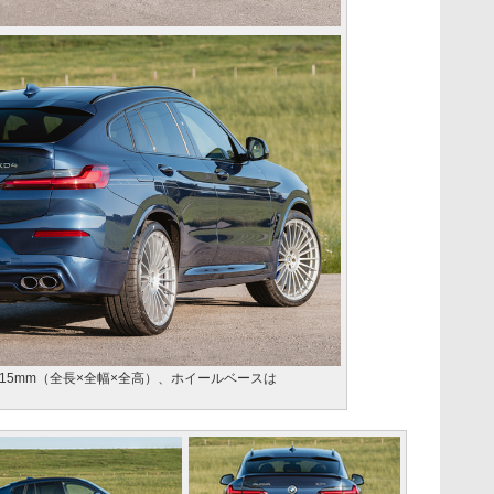
×1615mm（全長×全幅×全高）、ホイールベースは