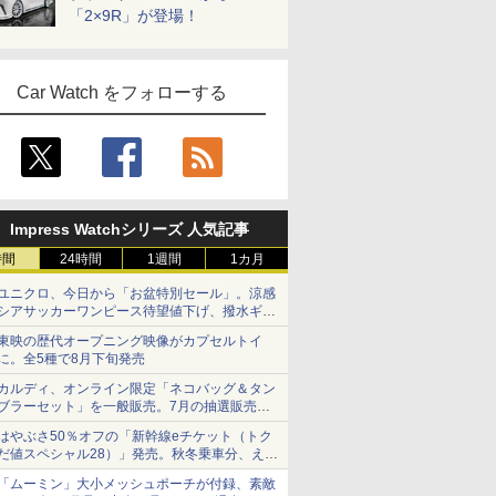
「2×9R」が登場！
Car Watch をフォローする
Impress Watchシリーズ 人気記事
時間
24時間
1週間
1カ月
ユニクロ、今日から「お盆特別セール」。涼感
シアサッカーワンピース待望値下げ、撥水ギア
ショーツは1990円に
東映の歴代オープニング映像がカプセルトイ
に。全5種で8月下旬発売
カルディ、オンライン限定「ネコバッグ＆タン
ブラーセット」を一般販売。7月の抽選販売の
当選無効分
はやぶさ50％オフの「新幹線eチケット（トク
だ値スペシャル28）」発売。秋冬乗車分、えき
ねっと限定
「ムーミン」大小メッシュポーチが付録、素敵