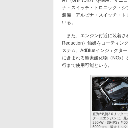
AT（8HP75型）を採用。マ
ナ・スイッチ・トロニック・シ
装備「アルピナ・スイッチ・ト
いる。
また、エンジン付近に装着されている酸
Reduction）触媒をコーティングしたD
ステム、AdBlueインジェク
に含まれる窒素酸化物（NOx）を
行まで使用可能という。
直列6気筒3.0リッタ
ターボエンジンは、最
290kW（394PS）/400
5000rpm、最大トルク