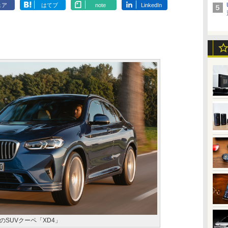
ェア
はてブ
note
LinkedIn
SUVクーペ「XD4」