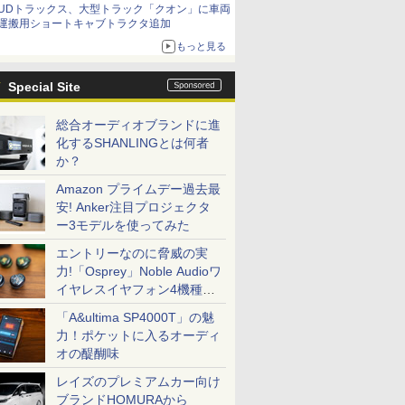
UDトラックス、大型トラック「クオン」に車両
運搬用ショートキャブトラクタ追加
もっと見る
Special Site
総合オーディオブランドに進
化するSHANLINGとは何者
か？
Amazon プライムデー過去最
安! Anker注目プロジェクタ
ー3モデルを使ってみた
エントリーなのに脅威の実
力!「Osprey」Noble Audioワ
イヤレスイヤフォン4機種を
一気に聴く
「A&ultima SP4000T」の魅
力！ポケットに入るオーディ
オの醍醐味
レイズのプレミアムカー向け
ブランドHOMURAから