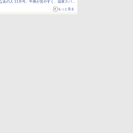
なあの人 11月号。中身が見やすく、温泉スパに
も使える
もっと見る