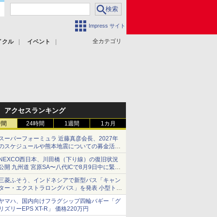
Impress サイト
全カテゴリ
イクル
イベント
アクセスランキング
時間
24時間
1週間
1カ月
スーパーフォーミュラ 近藤真彦会長、2027年
のスケジュールや熊本地震についての募金活動
を紹介
NEXCO西日本、川田橋（下り線）の復旧状況
公開 九州道 宮原SA〜八代ICで8月9日中に緊急
車両を通行可能に
三菱ふそう、インドネシアで新型バス「キャン
ター・エクストラロングバス」を発表 小型トラ
ックベースの観光・旅客輸送向けバス
ヤマハ、国内向けフラグシップ四輪バギー「グ
リズリーEPS XT-R」 価格220万円