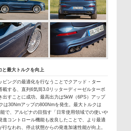
力と最大トルクを向上
ピングの最適化を行なうことでクアッド・ター
載する、直列6気筒3.0リッターディーゼルターボ
出すことに成功。最高出力は5kW（6PS）アップ
ルクは30Nmアップの800Nmを発生。最大トルクは
で発生可能で、アルピナの目指す「日常使用領域での使いや
発進コントロール機能も改良したことで、より最適
が行なわれ、停止状態からの発進加速性能が向上。