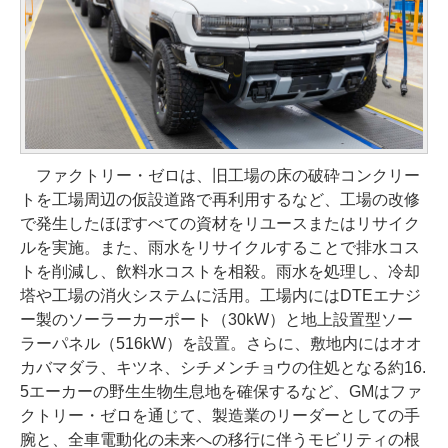
ファクトリー・ゼロは、旧工場の床の破砕コンクリー
トを工場周辺の仮設道路で再利用するなど、工場の改修
で発生したほぼすべての資材をリユースまたはリサイク
ルを実施。また、雨水をリサイクルすることで排水コス
トを削減し、飲料水コストを相殺。雨水を処理し、冷却
塔や工場の消火システムに活用。工場内にはDTEエナジ
ー製のソーラーカーポート（30kW）と地上設置型ソー
ラーパネル（516kW）を設置。さらに、敷地内にはオオ
カバマダラ、キツネ、シチメンチョウの住処となる約16.
5エーカーの野生生物生息地を確保するなど、GMはファ
クトリー・ゼロを通じて、製造業のリーダーとしての手
腕と、全車電動化の未来への移行に伴うモビリティの根