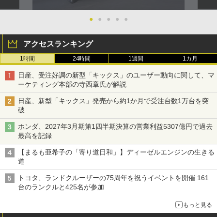
●
●
●
●
●
アクセスランキング
1時間
24時間
1週間
1カ月
日産、受注好調の新型「キックス」のユーザー動向に関して、マ
ーケティング本部の寺西章氏が解説
日産、新型「キックス」発売から約1か月で受注台数1万台を突
破
ホンダ、2027年3月期第1四半期決算の営業利益5307億円で過去
最高を記録
【まるも亜希子の「寄り道日和」】ディーゼルエンジンの生きる
道
トヨタ、ランドクルーザーの75周年を祝うイベントを開催 161
台のランクルと425名が参加
もっと見る