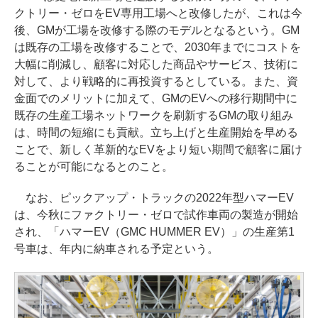
クトリー・ゼロをEV専用工場へと改修したが、これは今
後、GMが工場を改修する際のモデルとなるという。GM
は既存の工場を改修することで、2030年までにコストを
大幅に削減し、顧客に対応した商品やサービス、技術に
対して、より戦略的に再投資するとしている。また、資
金面でのメリットに加えて、GMのEVへの移行期間中に
既存の生産工場ネットワークを刷新するGMの取り組み
は、時間の短縮にも貢献。立ち上げと生産開始を早める
ことで、新しく革新的なEVをより短い期間で顧客に届け
ることが可能になるとのこと。
なお、ピックアップ・トラックの2022年型ハマーEV
は、今秋にファクトリー・ゼロで試作車両の製造が開始
され、「ハマーEV（GMC HUMMER EV）」の生産第1
号車は、年内に納車される予定という。