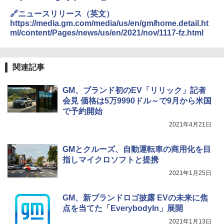
🔗ニュースリリース（英文）
https://media.gm.com/media/us/en/gm/home.detail.ht
ml/content/Pages/news/us/en/2021/nov/1117-fz.html
関連記事
GM、ブランド初のEV「リリック」記者
会見 価格は5万9990ドル～で9月から米国
で予約開始
2021年4月21日
GMとクルーズ、自動運転車の商用化を目
指しマイクロソフトと提携
2021年1月25日
GM、新ブランドロゴ披露 EVの未来に焦
点を当てた「EverybodyIn」展開
2021年1月13日