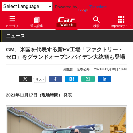
Powered by
Translate
Car Watch
テクノロジー
その他
カテゴリ
過去記事
検索
Impressサイト
ニュース
GM、米国を代表する新EV工場「ファクトリー・
ゼロ」をグランドオープン バイデン大統領も登場
編集部：塩谷公邦
2021年11月18日 18:46
リスト
2021年11月17日（現地時間） 発表