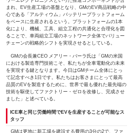
ワーエレクトロニクスといった推進コンポーネントが含
まれ、EV生産工場の基盤となり、GMのEV商品戦略の中
心である「アルティウム」バッテリープラットフォーム
をベースに生産されるという。プラットフォームの1本
化により、機械、工具、組立工程の共通化と合理化を図
ることで、車両組立工場のネットワーク全体でバリュー
チェーンの戦略的シフトを実現させるとしている。
GMの会長兼CEO メアリー・バーラ氏は「GMの米国
における製造専門技術こそ、私たちが全車電動化の未来
を実現する鍵となります。今日はGMチーム全体にとっ
て記念すべき1日です。私たちはお客さまにとって最高
品質のEVを製造するために、世界で最も優れた最先端の
技術を駆使してファクトリー・ゼロを改修し、完成させ
ました」と述べている。
ICE車と同じ労働時間でEVを生産することが可能なス
タッフ
GMは更地に新工場を建設する費用の3分の2で、ファ