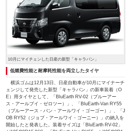
10月にマイチェンした日産の新型「キャラバン」
低燃費性能と耐摩耗性能を両立したタイヤ
横浜ゴムは12月13日、日産自動車が10月にマイナーチ
ェンジして発売した新型「キャラバン」の新車装着（O
E）用タイヤとして、「BluEarth RV-02（ブルーアー
ス・アールブイ・ゼロツー）」、「BluEarth-Van RY55
（ブルーアース・バン・アールワイ・ゴーゴー）」、「J
OB RY52（ジョブ・アールワイ・ゴーニー）」の納入を
開始したと発表した。装着サイズは「BluEarth RV-02」