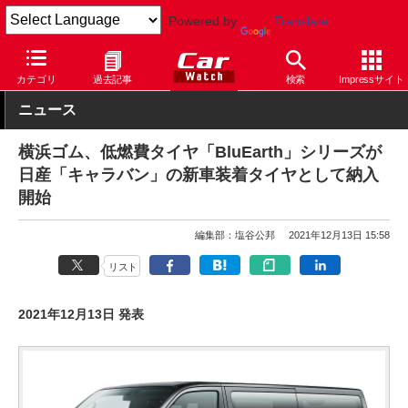
Powered by
Translate
Car Watch
タイヤ
横浜ゴム
低燃費
カテゴリ
過去記事
検索
Impressサイト
ニュース
横浜ゴム、低燃費タイヤ「BluEarth」シリーズが
日産「キャラバン」の新車装着タイヤとして納入
開始
編集部：塩谷公邦
2021年12月13日 15:58
リスト
2021年12月13日 発表