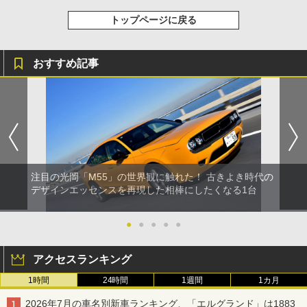
トップページに戻る
おすすめ記事
注目の光岡「M55」の世界観に触れた！ 古きよき時代の
デザインエッセンスを再現した相棒にしたくなる1台
●
●
●
●
●
アクセスランキング
1時間
24時間
1週間
1カ月
2026年7月の車名別新車ランキング、「エルグランド」は1883