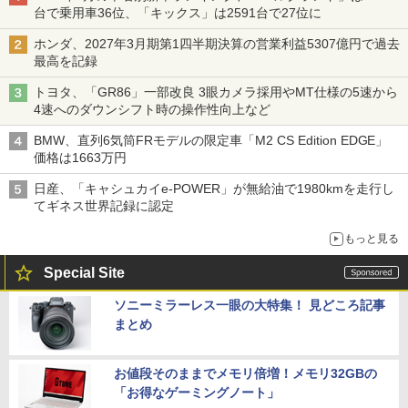
台で乗用車36位、「キックス」は2591台で27位に
ホンダ、2027年3月期第1四半期決算の営業利益5307億円で過去
最高を記録
トヨタ、「GR86」一部改良 3眼カメラ採用やMT仕様の5速から
4速へのダウンシフト時の操作性向上など
BMW、直列6気筒FRモデルの限定車「M2 CS Edition EDGE」
価格は1663万円
日産、「キャシュカイe-POWER」が無給油で1980kmを走行し
てギネス世界記録に認定
もっと見る
Special Site
ソニーミラーレス一眼の大特集！ 見どころ記事
まとめ
お値段そのままでメモリ倍増！メモリ32GBの
「お得なゲーミングノート」