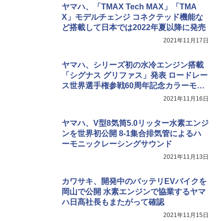
関連リンク
https://www.yamaha-motor.co.jp/
🔗ニュースリリース
https://global.yamaha-motor.com/jp/news/2021/1220/fjr1300.html
🔗製品情報
https://www.yamaha-motor.co.jp/mc/lineup/fjr1300/
関連記事
ヤマハ、「TMAX Tech MAX」「TMA
X」モデルチェンジ コネクテッド機能な
ど搭載して日本では2022年夏以降に発売
2021年11月17日
ヤマハ、シリーズ初の水冷エンジン搭載
「シグナス グリファス」発表 ロードレー
ス世界選手権参戦60周年記念カラーモデ
ルも登場