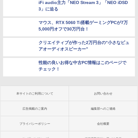
ヤマハ、国内向けフラグシップ四輪バギー「グリズリーEPS XT-
R」 価格220万円
UDトラックス、大型トラック「クオン」に車両運搬用ショート
キャブトラクタ追加
もっと見る
Special Site
お値段そのままでメモリ倍増！メモリ32GBの
「お得なゲーミングノート」
iFi audio主力「NEO Stream 3」「NEO iDSD
3」に迫る
マウス、RTX 5060 Ti搭載ゲーミングPCが7万
5,000円オフで30万円台！
クリエイティブが作った2万円台の“小さなピュ
アオーディオスピーカー”