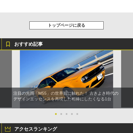
2021年11月16日
ヤマハ、V型8気筒5.0リッター水素エンジ
ンを世界初公開 8-1集合排気管によるハ
ーモニックレーシングサウンド
2021年11月13日
カワサキ、開発中のバッテリEVバイクを
岡山で公開 水素エンジンで協業するヤマ
ハ日髙社長もまたがって確認
2021年11月15日
トップページに戻る
おすすめ記事