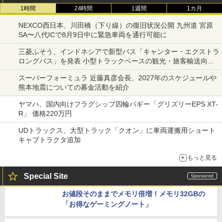
注目の光岡「M55」の世界観に触れた！ 古きよき時代の
デザインエッセンスを再現した相棒にしたくなる1台
●
●
●
●
●
アクセスランキング
1時間
24時間
1週間
1カ月
NEXCO西日本、川田橋（下り線）の復旧状況公開 九州道 宮原
SA〜八代ICで8月9日中に緊急車両を通行可能に
三菱ふそう、インドネシアで新型バス「キャンター・エクストラ
ロングバス」を発表 小型トラックベースの観光・旅客輸送向け
バス
スーパーフォーミュラ 近藤真彦会長、2027年のスケジュールや
熊本地震についての募金活動を紹介