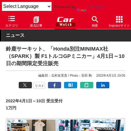
Powered by
Translate
Car Watch
モータースポーツ
F1
カテゴリ
過去記事
検索
Impressサイト
ニュース
鈴鹿サーキット、「Honda別注MINIMAX社
（SPARK）製 F1トルコGPミニカー」4月1日～10
日の期間限定受注販売
編集部：北村友里恵
Photo：安田 剛
2022年4月1日 19:05
リスト
2022年4月1日～10日 受注受付
1万円