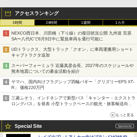
アクセスランキング
1時間
24時間
1週間
1カ月
NEXCO西日本、川田橋（下り線）の復旧状況公開 九州道 宮原
SA〜八代ICで8月9日中に緊急車両を通行可能に
UDトラックス、大型トラック「クオン」に車両運搬用ショート
キャブトラクタ追加
スーパーフォーミュラ 近藤真彦会長、2027年のスケジュールや
熊本地震についての募金活動を紹介
ヤマハ、国内向けフラグシップ四輪バギー「グリズリーEPS XT-
R」 価格220万円
三菱ふそう、インドネシアで新型バス「キャンター・エクストラ
ロングバス」を発表 小型トラックベースの観光・旅客輸送向け
バス
もっと見る
Special Site