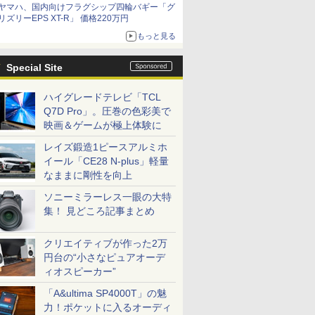
ヤマハ、国内向けフラグシップ四輪バギー「グ
リズリーEPS XT-R」 価格220万円
もっと見る
Special Site
ハイグレードテレビ「TCL
Q7D Pro」。圧巻の色彩美で
映画＆ゲームが極上体験に
レイズ鍛造1ピースアルミホ
イール「CE28 N-plus」軽量
なままに剛性を向上
ソニーミラーレス一眼の大特
集！ 見どころ記事まとめ
クリエイティブが作った2万
円台の“小さなピュアオーデ
ィオスピーカー”
「A&ultima SP4000T」の魅
力！ポケットに入るオーディ