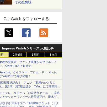
オの醍醐味
Car Watch をフォローする
Impress Watchシリーズ 人気記事
時間
24時間
1週間
1カ月
東映の歴代オープニング映像がカプセルトイ
に。全5種で8月下旬発売
Amazon、ウイスキー「フロム・ザ・バレル」
が“4402円”で再び登場！
第3期放送記念！ アニメ「薬屋のひとりご
と」第1期・第2期全話を「TVer」にて期間限定
で順次無料配信開始
ユニクロ、今日から「お盆特別セール」。涼感
シアサッカーワンピース待望値下げ、撥水ギア
ショーツは1990円に
はやぶさ50％オフの「新幹線eチケット（トク