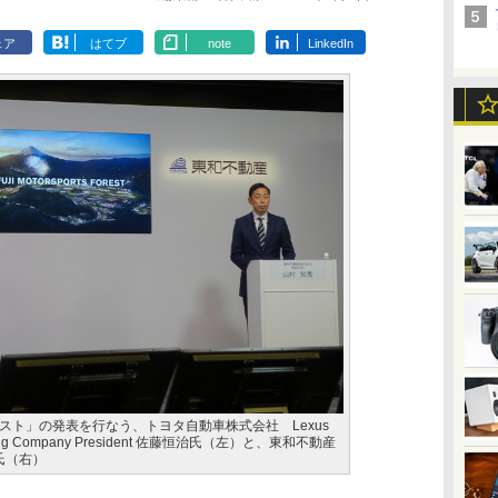
ェア
はてブ
note
LinkedIn
スト」の発表を行なう、トヨタ自動車株式会社 Lexus
O Racing Company President 佐藤恒治氏（左）と、東和不動産
氏（右）