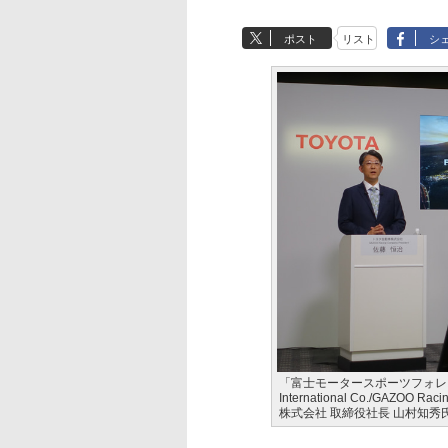
ポスト
リスト
シ
「富士モータースポーツフォレ
International Co./GAZO
株式会社 取締役社長 山村知秀