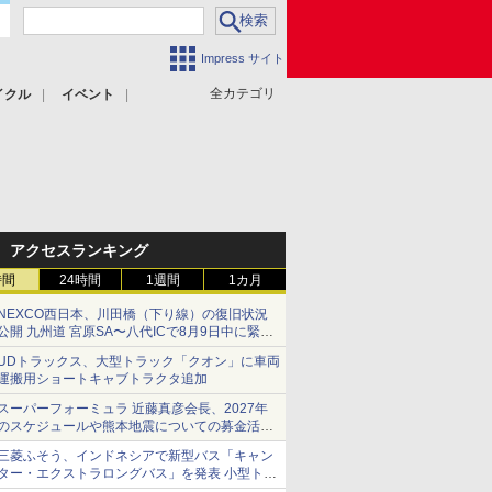
Impress サイト
全カテゴリ
イクル
イベント
アクセスランキング
時間
24時間
1週間
1カ月
NEXCO西日本、川田橋（下り線）の復旧状況
公開 九州道 宮原SA〜八代ICで8月9日中に緊急
車両を通行可能に
UDトラックス、大型トラック「クオン」に車両
運搬用ショートキャブトラクタ追加
スーパーフォーミュラ 近藤真彦会長、2027年
のスケジュールや熊本地震についての募金活動
を紹介
三菱ふそう、インドネシアで新型バス「キャン
ター・エクストラロングバス」を発表 小型トラ
ックベースの観光・旅客輸送向けバス