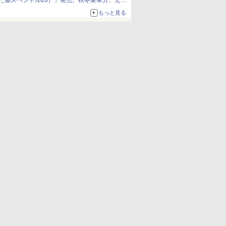
だ値スペシャル28）」発売。秋冬乗車分、えき
ねっと限定
もっと見る