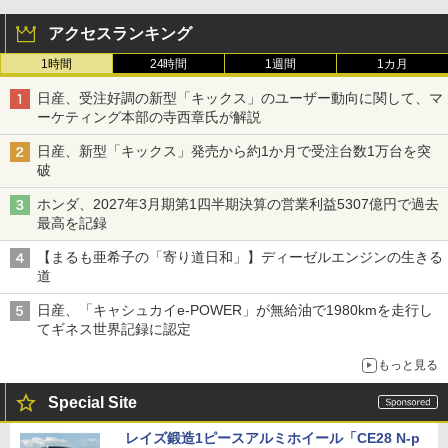
アクセスランキング
1時間
24時間
1週間
1カ月
日産、受注好調の新型「キックス」のユーザー動向に関して、マ
ーケティング本部の寺西章氏が解説
日産、新型「キックス」発売から約1か月で受注台数1万台を突
破
ホンダ、2027年3月期第1四半期決算の営業利益5307億円で過去
最高を記録
【まるも亜希子の「寄り道日和」】ディーゼルエンジンの生きる
道
日産、「キャシュカイe-POWER」が無給油で1980kmを走行し
てギネス世界記録に認定
もっと見る
Special Site
レイズ鍛造1ピースアルミホイール「CE28 N-p