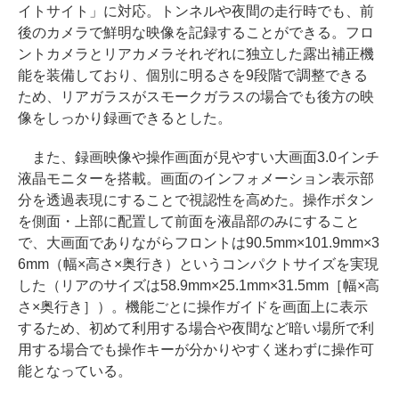
イトサイト」に対応。トンネルや夜間の走行時でも、前
後のカメラで鮮明な映像を記録することができる。フロ
ントカメラとリアカメラそれぞれに独立した露出補正機
能を装備しており、個別に明るさを9段階で調整できる
ため、リアガラスがスモークガラスの場合でも後方の映
像をしっかり録画できるとした。
また、録画映像や操作画面が見やすい大画面3.0インチ
液晶モニターを搭載。画面のインフォメーション表示部
分を透過表現にすることで視認性を高めた。操作ボタン
を側面・上部に配置して前面を液晶部のみにすること
で、大画面でありながらフロントは90.5mm×101.9mm×3
6mm（幅×高さ×奥行き）というコンパクトサイズを実現
した（リアのサイズは58.9mm×25.1mm×31.5mm［幅×高
さ×奥行き］）。機能ごとに操作ガイドを画面上に表示
するため、初めて利用する場合や夜間など暗い場所で利
用する場合でも操作キーが分かりやすく迷わずに操作可
能となっている。