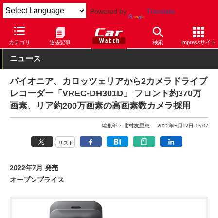
Powered by
Translate
Car Watch
カスタム
カー用品
ドライブレコーダー
カテゴリ
過去記事
検索
Impressサイト
ニュース
パイオニア、カロッツェリアから2カメラドライブ
レコーダー「VREC-DH301D」 フロント約370万
画素、リア約200万画素の高画素数カメラ採用
編集部：北村友里恵
2022年5月12日 15:07
リスト
2022年7月 発売
オープンプライス