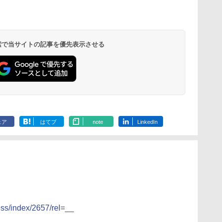
 検索で当サイトの記事を優先表示させる
ェア
はてブ
note
LinkedIn
ress/index/2657/rel=__