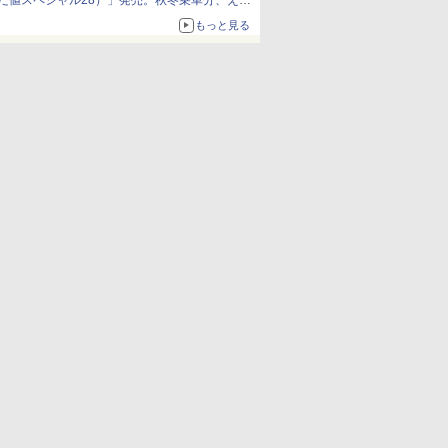
だ値スペシャル28）」発売。秋冬乗車分、えき
ねっと限定
もっと見る