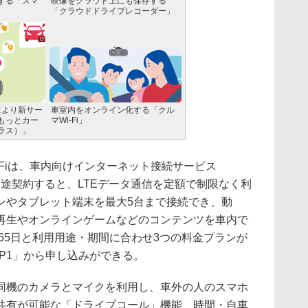
する「スマ
映像をクラウド上にも保存する
「クラウドドライブレコーダー」
r）により新サー
車室内をオンライン化する「クル
もっとカー
マWi-Fi」
ラス）」
iFiは、車内向けインターネット接続サービス
nect」を別途契約すると、LTEデータ通信を定額で制限なく利
ンやタブレット端末を最大5台まで接続でき、動
再生やオンラインゲームなどのコンテンツを車内で
365日と利用用途・期間に合わせ3つの料金プランが
NP1」から申し込みができる。
機のカメラとマイクを利用し、車外の人のスマホ
共有が可能な「ドライブコール」機能、時間・自車