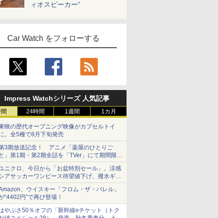
ィオスピーカー”
Car Watch をフォローする
Impress Watchシリーズ 人気記事
時間
24時間
1週間
1カ月
東映の歴代オープニング映像がカプセルトイ
に。全5種で8月下旬発売
第3期放送記念！ アニメ「薬屋のひとりご
と」第1期・第2期全話を「TVer」にて期間限定
で順次無料配信開始
ユニクロ、今日から「お盆特別セール」。涼感
シアサッカーワンピース待望値下げ、撥水ギア
ショーツは1990円に
Amazon、ウイスキー「フロム・ザ・バレル」
が“4402円”で再び登場！
はやぶさ50％オフの「新幹線eチケット（トク