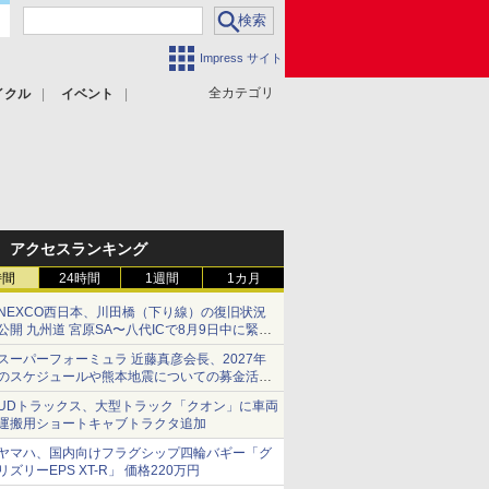
Impress サイト
全カテゴリ
イクル
イベント
アクセスランキング
時間
24時間
1週間
1カ月
NEXCO西日本、川田橋（下り線）の復旧状況
公開 九州道 宮原SA〜八代ICで8月9日中に緊急
車両を通行可能に
スーパーフォーミュラ 近藤真彦会長、2027年
のスケジュールや熊本地震についての募金活動
を紹介
UDトラックス、大型トラック「クオン」に車両
運搬用ショートキャブトラクタ追加
ヤマハ、国内向けフラグシップ四輪バギー「グ
リズリーEPS XT-R」 価格220万円