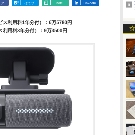
ェア
はてブ
note
LinkedIn
ス利用料1年分付）：6万5780円
利用料3年分付）：9万3500円