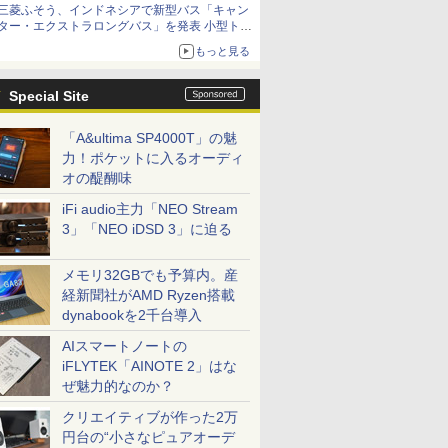
三菱ふそう、インドネシアで新型バス「キャン
ター・エクストラロングバス」を発表 小型トラ
ックベースの観光・旅客輸送向けバス
もっと見る
Special Site
「A&ultima SP4000T」の魅
力！ポケットに入るオーディ
オの醍醐味
iFi audio主力「NEO Stream
3」「NEO iDSD 3」に迫る
メモリ32GBでも予算内。産
経新聞社がAMD Ryzen搭載
dynabookを2千台導入
AIスマートノートの
iFLYTEK「AINOTE 2」はな
ぜ魅力的なのか？
クリエイティブが作った2万
円台の“小さなピュアオーデ