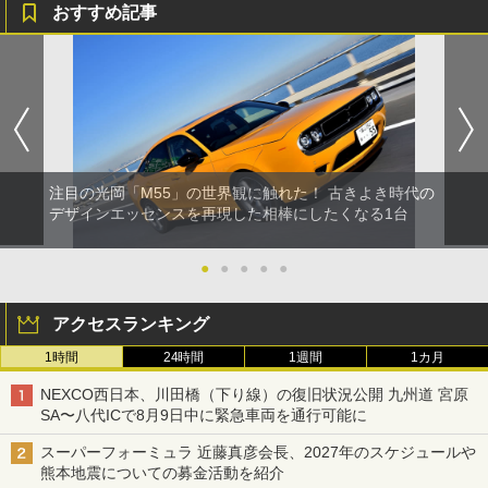
おすすめ記事
注目の光岡「M55」の世界観に触れた！ 古きよき時代の
デザインエッセンスを再現した相棒にしたくなる1台
●
●
●
●
●
アクセスランキング
1時間
24時間
1週間
1カ月
NEXCO西日本、川田橋（下り線）の復旧状況公開 九州道 宮原
SA〜八代ICで8月9日中に緊急車両を通行可能に
スーパーフォーミュラ 近藤真彦会長、2027年のスケジュールや
熊本地震についての募金活動を紹介