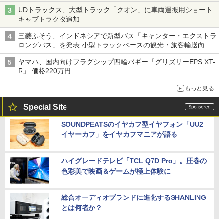
UDトラックス、大型トラック「クオン」に車両運搬用ショート
キャブトラクタ追加
三菱ふそう、インドネシアで新型バス「キャンター・エクストラ
ロングバス」を発表 小型トラックベースの観光・旅客輸送向け
バス
ヤマハ、国内向けフラグシップ四輪バギー「グリズリーEPS XT-
R」 価格220万円
もっと見る
Special Site
SOUNDPEATSのイヤカフ型イヤフォン「UU2
イヤーカフ」をイヤカフマニアが語る
ハイグレードテレビ「TCL Q7D Pro」。圧巻の
色彩美で映画＆ゲームが極上体験に
総合オーディオブランドに進化するSHANLING
とは何者か？