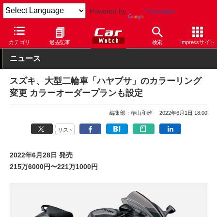
Powered by
Translate
Car Watch
モーターサイクル
スズキ
カテゴリ
過去記事
検索
Impressサイト
ニュース
スズキ、大型二輪車「ハヤブサ」のカラーリング
変更 カラーオーダープランも設定
編集部：椿山和雄
2022年6月1日 18:00
リスト
2022年6月28日 発売
215万6000円〜221万1000円