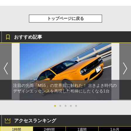
トップページに戻る
おすすめ記事
注目の光岡「M55」の世界観に触れた！ 古きよき時代の
デザインエッセンスを再現した相棒にしたくなる1台
●
●
●
●
●
アクセスランキング
1時間
24時間
1週間
1カ月