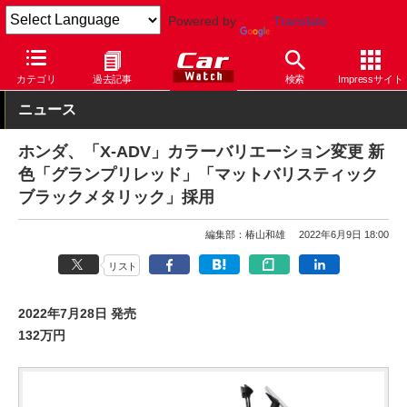
Powered by
Translate
Car Watch
モーターサイクル
ホンダ
カテゴリ
過去記事
検索
Impressサイト
ニュース
ホンダ、「X-ADV」カラーバリエーション変更 新
色「グランプリレッド」「マットバリスティック
ブラックメタリック」採用
編集部：椿山和雄
2022年6月9日 18:00
リスト
2022年7月28日 発売
132万円