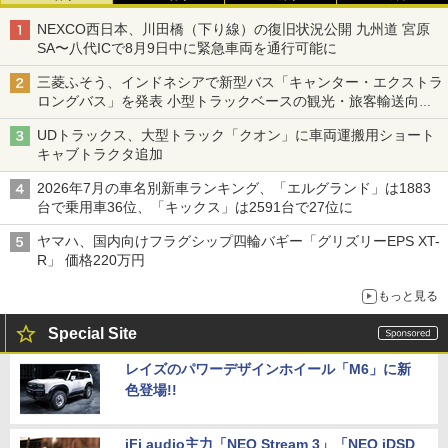
NEXCO西日本、川田橋（下り線）の復旧状況公開 九州道 宮原
SA〜八代ICで8月9日中に緊急車両を通行可能に
三菱ふそう、インドネシアで新型バス「キャンター・エクストラ
ロングバス」を発表 小型トラックベースの観光・旅客輸送向け
バス
UDトラックス、大型トラック「クオン」に車両運搬用ショート
キャブトラクタ追加
2026年7月の車名別新車ランキング、「エルグランド」は1883
台で乗用車36位、「キックス」は2591台で27位に
ヤマハ、国内向けフラグシップ四輪バギー「グリズリーEPS XT-
R」 価格220万円
もっと見る
Special Site
レイズのパワーデザインホイール「M6」に新
色登場!!
iFi audio主力「NEO Stream 3」「NEO iDSD